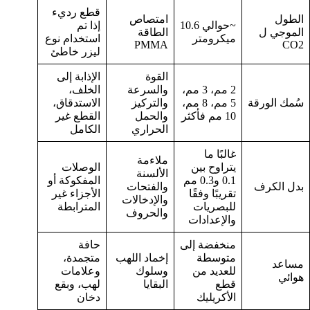
قطع رديء
الطول
امتصاص
~حوالي 10.6
إذا تم
الموجي ل
الطاقة
ميكرومتر
استخدام نوع
PMMA
CO2
ليزر خاطئ
القوة
الإذابة إلى
2 مم، 3 مم،
والسرعة
الخلف،
سُمك الورقة
5 مم، 8 مم،
والتركيز
الاستدقاق،
10 مم فأكثر
والحمل
القطع غير
الحراري
الكامل
غالبًا ما
ملاءمة
يتراوح بين
الوصلات
الألسنة
0.1 و0.3 مم
المفكوكة أو
بدل الكرف
والفتحات
تقريبًا وفقًا
الأجزاء غير
والإدخالات
للبصريات
المترابطة
والحروف
والإعدادات
منخفضة إلى
حافة
متوسطة
إخماد اللهب
متجمدة،
مساعد
للعديد من
وسلوك
وعلامات
هوائي
قطع
البقايا
لهب، وبقع
الأكريليك
دخان