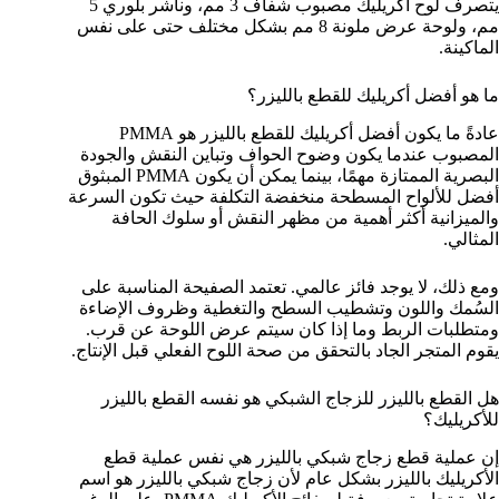
يتصرف لوح أكريليك مصبوب شفاف 3 مم، وناشر بلوري 5
مم، ولوحة عرض ملونة 8 مم بشكل مختلف حتى على نفس
الماكينة.
ما هو أفضل أكريليك للقطع بالليزر؟
عادةً ما يكون أفضل أكريليك للقطع بالليزر هو PMMA
المصبوب عندما يكون وضوح الحواف وتباين النقش والجودة
البصرية الممتازة مهمًا، بينما يمكن أن يكون PMMA المبثوق
أفضل للألواح المسطحة منخفضة التكلفة حيث تكون السرعة
والميزانية أكثر أهمية من مظهر النقش أو سلوك الحافة
المثالي.
ومع ذلك، لا يوجد فائز عالمي. تعتمد الصفيحة المناسبة على
السُمك واللون وتشطيب السطح والتغطية وظروف الإضاءة
ومتطلبات الربط وما إذا كان سيتم عرض اللوحة عن قرب.
يقوم المتجر الجاد بالتحقق من صحة اللوح الفعلي قبل الإنتاج.
هل القطع بالليزر للزجاج الشبكي هو نفسه القطع بالليزر
للأكريليك؟
إن عملية قطع زجاج شبكي بالليزر هي نفس عملية قطع
الأكريليك بالليزر بشكل عام لأن زجاج شبكي بالليزر هو اسم