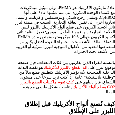
عادةً ما يكون الأكريليك هو PMMA، بولي ميثيل ميثاكريلات،
مع كيمياء الوحدة المكررة التي يتم تمثيلها عادةً على أنها
C5H8O2. وينتمي زجاج شبكي وبيرسبيكس وأكريليت وأسماء
تجارية أخرى إلى نفس العائلة التجارية. السبب في هيمنة ليزر
ثاني أكسيد الكربون على قطع ألواح الأكريليك بالليزر ليس
العلامة التجارية. إنها فيزياء الطول الموجي: تعمل أنظمة ثاني
أكسيد الكربون حوالي 10.6 ميكرومتر، وتمتص مادة PMMA
الشفافة طاقة الأشعة تحت الحمراء البعيدة أفضل بكثير من
امتصاصها للعديد من الأطوال الموجية لليزر المرئية أو القريبة
من الأشعة تحت الحمراء.
بالنسبة للقراء الذين يقارنون بين فئات المعدات، فإن صفحة
بوغونغ ليزر على
آلة القطع بالليزر للأكريليك
هو نقطة البداية
الداخلية الصحيحة لأنه يؤطر الأكريليك كتطبيق قطع بدلاً من
“وظيفة بلاستيكية” عامة. إذا كنت تريد شرحًا على مستوى
الشعاع، فإن دليلهم على
كيف تقوم ماكينات القطع بالليزر
CO2 بقطع ألواح الأكريليك
يتناسب بشكل طبيعي مع هذه
المقالة.
كيف تُصنع ألواح الأكريليك قبل إطلاق
الليزر على الإطلاق