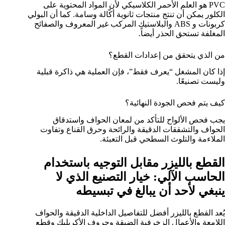
PVC هو العلم الأحمر الكلاسيكي لأن المواد المحتوية على
الكلور يمكن أن تنتج منتجات ثانوية أكّالة وسامة. كما أن البولي
كربونات و ABS والبلاستيك المركب غير المعروف والصفائح
المغلفة تستحق الحذر أيضاً.
من الذي يتحقق من إعدادات القطع؟
إذا كان المشغل “يعرف فقط”، فإن العملية هي ذاكرة قبلية
وليست تصنيعًا.
كيف يتم فحص الجودة النهائية؟
يجب فحص الألواح للتأكد من لمعان الحواف واستدقاق
الحواف والتشققات الدقيقة والرائحة وحرق القناع وتفاوت
الملاءمة والتلوث السطحي قبل التعبئة.
القطع بالليزر مقابل التوجيه باستخدام
الحاسب الآلي: خيار التصنيع الذي لا
ينبغي لأحد أن يبالغ في تبسيطه
يُعد القطع بالليزر أفضل للتفاصيل الداخلية الدقيقة والحواف
اللامعة والأعمال الزخرفية الضيقة وحروف الأكريليك وقِطع