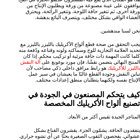
يوافقون على عينة مصنوعة من ورقة ويطلبون الإنتاج من
ورقة أخرى. ثم تتغير حافة اللوحة، وتتغير الرائحة، ويحترق
الغشاء الواقي بشكل مختلف، ويتصرف البائع بدهشة.
نحن لسنا مندهشين.
يجب التحقق من صحة قطع ألواح الأكريليك بالليزر بالليزر مع
تحديد العلامة التجارية للوح وسماكته ولونه وقناعه ودُفعة منه
كلما كانت المهمة ذات حافة مرئية أو تركيب محكم. إذا كان
المنتج النهائي يتضمن نقشًا، فإن مورد بوغونغ على
آلة النقش
بالليزر للأكريليك
هو رابط مرافق داخلي ذكي مصاحب لأن
تباين النقش وجودة القطع غالبًا ما يعيشان في سير عمل
الإنتاج نفسه ولكنهما يتطلبان منطق إعدادات مختلف.
كيف يتحكم المصنعون في الجودة في
تصنيع ألواح الأكريليك المخصصة
المتاجر الجيدة تقيس أكثر من الأبعاد.
يتفقدون الحافة. يشمّون الجزء. يقشرون القناع بشكل
عشوائي. يفحصون الثقوب الصغيرة بحثًا عن أي تشوه حراري.