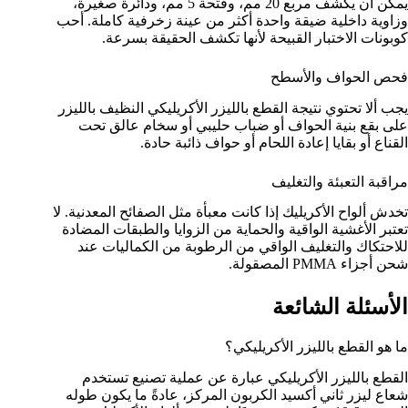
يمكن أن يكشف مربع 20 مم، وفتحة 5 مم، ودائرة صغيرة،
وزاوية داخلية ضيقة واحدة أكثر من عينة زخرفية كاملة. أحب
كوبونات الاختبار القبيحة لأنها تكشف الحقيقة بسرعة.
فحص الحواف والأسطح
يجب ألا تحتوي نتيجة القطع بالليزر الأكريليكي النظيف بالليزر
على بقع بنية الحواف أو ضباب حليبي أو سخام عالق تحت
القناع أو بقايا إعادة اللحام أو حواف ذائبة حادة.
مراقبة التعبئة والتغليف
تخدش ألواح الأكريليك إذا كانت معبأة مثل الصفائح المعدنية. لا
تعتبر الأغشية الواقية والحماية من الزوايا والطبقات المضادة
للاحتكاك والتغليف الواقي من الرطوبة من الكماليات عند
شحن أجزاء PMMA المصقولة.
الأسئلة الشائعة
ما هو القطع بالليزر الأكريليكي؟
القطع بالليزر الأكريليكي عبارة عن عملية تصنيع تستخدم
شعاع ليزر ثاني أكسيد الكربون المركز، عادةً ما يكون طوله