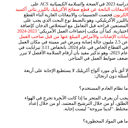
دراسة 2023 في
الصحة والسلامة الكيميائية ACS
على
الانبعاثات الناتجة عن قطع صفائح الأكريليك بالليزر بثاني أكسيد
الكربون
فحصت الجسيمات والانبعاثات الغازية أثناء القطع
بالليزر الأكريليكي، وهو بالضبط نوع البحث الذي يجب على
المصنعين قراءته قبل التعامل مع استخلاص الدخان كإضافة
اختيارية. كما أن مكتب إحصاءات العمل الأمريكي’
2023-2024
بيانات الإصابات والأمراض المبلغ عنها من قبل صاحب العمل
عن 2.5 مليون حالة إصابة ومرض غير مميتة في مكان العمل
في القطاع الخاص في عام 2024، بانخفاض 3.11 تيرابايت في
عام 2023، وهو تذكير مفيد بأن أرقام السلامة الأفضل لا تبرر
ضعف ضوابط العمل في المتاجر.
لا أثق بأي مورد ألواح أكريليك لا يستطيع الإجابة على أربعة
أسئلة دون ارتجال:
ما نظام العادم المستخدم؟
يجب أن يعرف المتجر ما إذا كانت الأبخرة تخرج في الهواء
الطلق، أو من خلال الترشيح المعتمد، أو من خلال إعداد
مختلط. “لدينا مروحة” ليست إجابة.
ما هي المواد المحظورة؟