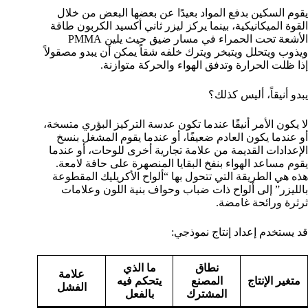
يقوم السكين بدفع المواد بعيدًا عن بعضها البعض من خلال
القوة الميكانيكية، بينما يركز ليزر ثاني أكسيد الكربون طاقة
الأشعة تحت الحمراء في مسار ضيق حيث يلين PMMA
ويذوب ويتحلل ويتبخر ويترك خلفه شقاً يمكن أن يبدو مصقولاً
إذا ظلت الحرارة وتدفق الهواء والحركة متوازنة.
يبدو أنيقاً، أليس كذلك؟
لا يكون الأمر أنيقًا عندما تكون عدسة التركيز البؤري متسخة،
أو عندما يكون العادم ضعيفًا، أو عندما يقوم المشغل بنسخ
الإعدادات القديمة من علامة تجارية أخرى للوحات، أو عندما
يقوم مساعد الهواء بنفخ البقايا المنصهرة على حافة لامعة.
هذه هي الطريقة التي تتحول بها “ألواح الأكريليك المقطوعة
بالليزر” إلى ألواح ذات ضباب وحواف بنية اللون وعلامات
ثرثرة ورائحة غامضة.
قد يستخدم إعداد إنتاج نموذجي:
نطاق
ما الذي
علامة
متغير الإنتاج
المصنع
يتحكم فيه
الفشل
المشترك
بالفعل