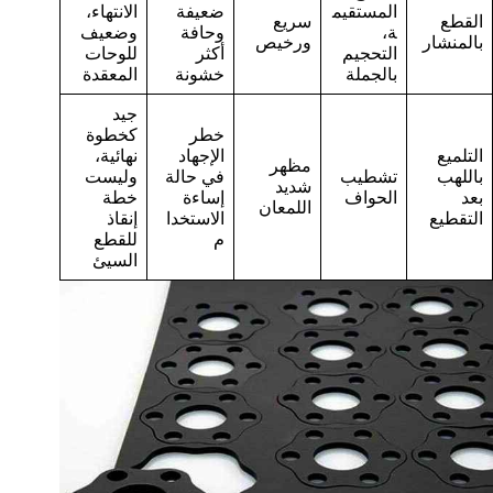
المستقيم
ضعيفة
الانتهاء،
القطع
سريع
ة،
وحافة
وضعيف
بالمنشار
ورخيص
التحجيم
أكثر
للوحات
بالجملة
خشونة
المعقدة
جيد
خطر
كخطوة
التلميع
الإجهاد
نهائية،
مظهر
باللهب
تشطيب
في حالة
وليست
شديد
بعد
الحواف
إساءة
خطة
اللمعان
التقطيع
الاستخدا
إنقاذ
م
للقطع
السيئ