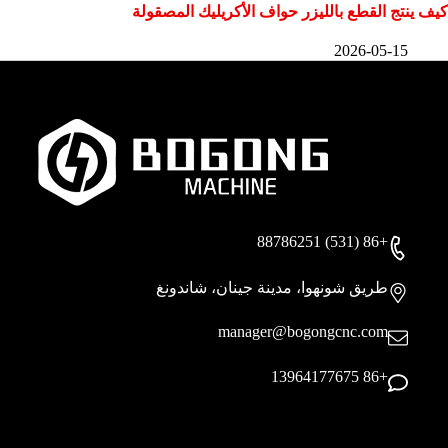
كيف ينتج القطع بالليزر حواف الأكريليك المصقولة
2026-05-15
+86 (531) 88786251
طريق شونهوا، مدينة جينان، شاندونغ
manager@bogongcnc.com
+86 13964177675