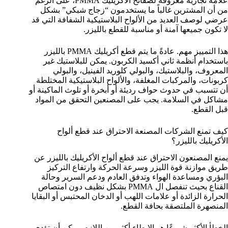
علامة تجارية معروفة لصفائح الأكريليك PMMA، على الرغم
من أن المشترين غالباً ما يستخدمون “زجاج شبكي” بشكل
عرضي لوصف العديد من الألواح البلاستيكية الشفافة التي قد
لا تكون جميعها آمنة أو مناسبة للقطع بالليزر.
هذا التمييز مهم. عادةً ما يتم قطع أكريليك PMMA بالليزر
باستخدام أنظمة ثاني أكسيد الكربون. يمكن للبلاستيك غير
المعروف، والبلاستيك، والبولي كلوريد الفينيل، والبولي
كربونات، والمركبات المغلفة، والألواح البلاستيكية المختلطة
أن تتسبب في حدوث حواف رديئة أو أبخرة أو تلوث الماكينة أو
مشاكل في السلامة. يجب على المصنعين التحقق من المواد
قبل القطع.
كيف تمنع الشركات المصنعة الاحتراق عند قطع ألواح
الأكريليك بالليزر؟
يمنع المصنعون الاحتراق عند قطع ألواح الأكريليك بالليزر عن
طريق موازنة قوة الليزر وسرعة الحركة وارتفاع التركيز
البؤري ومساعدة الهواء وتدفق العادم ودعم السرير وحالة
القناع بحيث تنفصل ال PMMA بشكل نظيف دون امتصاص
الحرارة الزائدة أو علامات اللهب أو الدخان المحتبس أو البقايا
المنصهرة الملتصقة بحافة القطع.
الخطأ الأكثر شيوعًا هو الإبطاء أكثر من اللازم. يمكن أن تؤدي