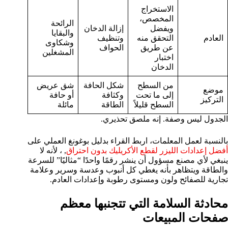
الاستخراج
المخصص،
الرائحة
ويفضل
إزالة الدخان
والبقايا
العادم
التحقق منه
وتنظيف
وشكاوى
عن طريق
الحواف
المشغلين
اختبار
الدخان
من السطح
شكل الحافة
شق عريض
موضع
إلى ما تحت
وكثافة
أو حافة
التركيز
السطح قليلاً
الطاقة
مائلة
الجدول ليس وصفة. إنه ملصق تحذيري.
بالنسبة لعمل المعلمات، اربط القراء بدليل بوغونغ العملي على
أفضل إعدادات الليزر لقطع الأكريليك بدون احتراق
, ، لأنه لا
ينبغي لأي مصنع مسؤول أن ينشر رقمًا واحدًا “مثاليًا” للسرعة
والطاقة ويتظاهر بأنه يغطي كل أنبوب وعدسة وسرير وعلامة
تجارية للصفائح ولون ومستوى رطوبة وإعدادات العادم.
محادثة السلامة التي تتجنبها معظم
صفحات المبيعات