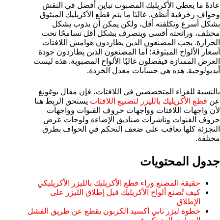
عادةً ما يعطي الأكريليك المصبوب تباين أفضل في النقش
وحواف زخرفية أنظف. غالبًا ما يتم قطع الأكريليك المبثوق
بشكل أسرع وتكلفته أقل، ولكن يمكن أن يذوب بشكل
مختلف، ورائحته أقسى ويتصرف بشكل أقل تسامحًا تحت
الحرارة. يحب المصنعون الذين يطاردون هوامش اللافتات
أسعار الألواح المبثوقة؛ أما المصنعون الذين يطاردون جودة
العرض الممتازة فيفضلون غالبًا الألواح المصبوبة. هذه ليست
أيديولوجية. هذه هي حسابات معدل الخردة.
بالنسبة للقراء المتخصصين في اللافتات، فإن مقال بوغونغ
عن
قطع الأكريليك بالليزر لتصنيع اللافتات
يستحق الربط هنا
لأن واجهات اللافتات وواجهات حروف القنوات وواجهات
حروف القنوات وناشرات صناديق الإضاءة ولوحات عرض
التجزئة كلها تعاقب على ضعف التحكم في الحواف بطرق
مختلفة.
جدول المحتويات
حقيقة المصنع وراء قطع الأكريليك بالليزر الأكريليكي
كيف تُصنع ألواح الأكريليك قبل إطلاق الليزر على
الإطلاق
خطوة ليزر ثاني أكسيد الكربون يقطع عن طريق الفشل