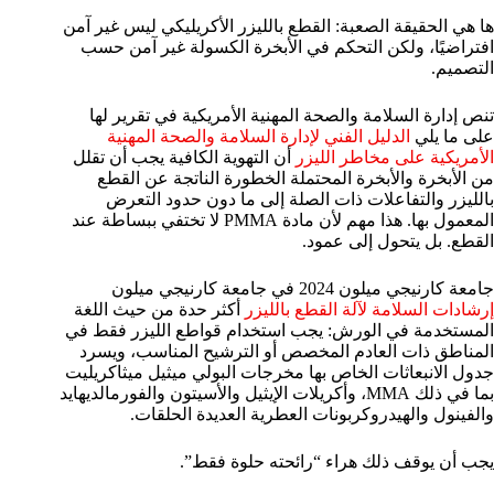
ها هي الحقيقة الصعبة: القطع بالليزر الأكريليكي ليس غير آمن
افتراضيًا، ولكن التحكم في الأبخرة الكسولة غير آمن حسب
التصميم.
تنص إدارة السلامة والصحة المهنية الأمريكية في تقرير لها
على ما يلي
الدليل الفني لإدارة السلامة والصحة المهنية
الأمريكية على مخاطر الليزر
أن التهوية الكافية يجب أن تقلل
من الأبخرة والأبخرة المحتملة الخطورة الناتجة عن القطع
بالليزر والتفاعلات ذات الصلة إلى ما دون حدود التعرض
المعمول بها. هذا مهم لأن مادة PMMA لا تختفي ببساطة عند
القطع. بل يتحول إلى عمود.
جامعة كارنيجي ميلون 2024 في جامعة كارنيجي ميلون
إرشادات السلامة لآلة القطع بالليزر
أكثر حدة من حيث اللغة
المستخدمة في الورش: يجب استخدام قواطع الليزر فقط في
المناطق ذات العادم المخصص أو الترشيح المناسب، ويسرد
جدول الانبعاثات الخاص بها مخرجات البولي ميثيل ميثاكريليت
بما في ذلك MMA، وأكريلات الإيثيل والأسيتون والفورمالديهايد
والفينول والهيدروكربونات العطرية العديدة الحلقات.
يجب أن يوقف ذلك هراء “رائحته حلوة فقط”.