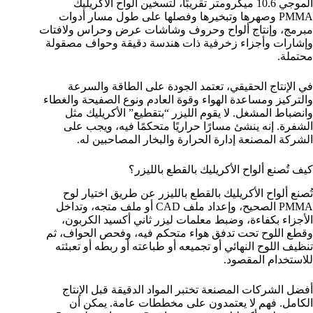
الموجي 10.6 ميكرومتر تقريبًا، لتسخين ألواح الأكريليك
PMMA وصهرها وتبخيرها وفصلها على طول مسار أدوات
مبرمج، وإنتاج ألواح وحروف وشاشات عرض وحراس ولافتات
وإشارات وأجزاء زخرفية ذات هندسة دقيقة وحواف مصقولة
محتملة.
في الإنتاج الحقيقي، تعتمد الجودة على الطاقة والسرعة
والتركيز ومساعدة الهواء وقوة العادم ونوع الصفيحة والغطاء
وانضباط المشغل. لا يقوم الليزر “بتقطيع” الأكريليك مثل
الشفرة. إنه ينشئ مسارًا حراريًا متحكمًا فيه، ويجب على
الشركة المصنعة إدارة الحرارة والبخار المصاحبين له.
كيف تُصنع ألواح الأكريليك بالقطع بالليزر؟
تُصنع ألواح الأكريليك بالقطع بالليزر عن طريق اختيار لوح
PMMA الصحيح، وإعداد ملف CAD أو ملف متجه، وتداخل
الأجزاء بكفاءة، وضبط معلمات ليزر ثاني أكسيد الكربون،
وقطع اللوح تحت تدفق هواء متحكم فيه، وفحص الحواف، ثم
تنظيف اللوح النهائي أو تجميعه أو طباعته أو ربطه أو تعبئته
للاستخدام المقصود.
أفضل الشركات المصنعة تختبر المواد الدقيقة قبل الإنتاج
الكامل. فهم لا يعتمدون على مخططات عامة. يمكن أن