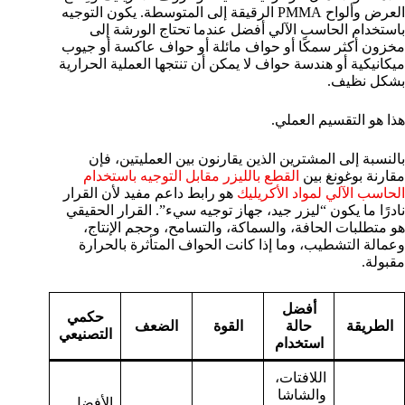
العرض وألواح PMMA الرقيقة إلى المتوسطة. يكون التوجيه
باستخدام الحاسب الآلي أفضل عندما تحتاج الورشة إلى
مخزون أكثر سمكًا أو حواف مائلة أو حواف عاكسة أو جيوب
ميكانيكية أو هندسة حواف لا يمكن أن تنتجها العملية الحرارية
بشكل نظيف.
هذا هو التقسيم العملي.
بالنسبة إلى المشترين الذين يقارنون بين العمليتين، فإن
مقارنة بوغونغ بين
القطع بالليزر مقابل التوجيه باستخدام
الحاسب الآلي لمواد الأكريليك
هو رابط داعم مفيد لأن القرار
نادرًا ما يكون “ليزر جيد، جهاز توجيه سيء”. القرار الحقيقي
هو متطلبات الحافة، والسماكة، والتسامح، وحجم الإنتاج،
وعمالة التشطيب، وما إذا كانت الحواف المتأثرة بالحرارة
مقبولة.
أفضل
حكمي
الطريقة
حالة
القوة
الضعف
التصنيعي
استخدام
اللافتات،
والشاشا
الأفضل