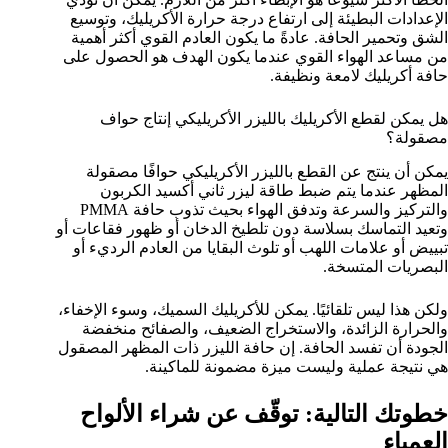
الإعدادات البطيئة إلى ارتفاع درجة حرارة الأكريليك، وتوسيع
الشق وتحمير الحافة. عادةً ما يكون العادم القوي أكثر أهمية
من مساعد الهواء القوي عندما يكون الهدف هو الحصول على
حافة أكريليك لامعة ونظيفة.
هل يمكن لقطع الأكريليك بالليزر الأكريليكي إنتاج حواف
مصقولة؟
يمكن أن ينتج عن القطع بالليزر الأكريليكي حوافًا مصقولة
المظهر عندما يتم ضبط طاقة ليزر ثاني أكسيد الكربون
والتركيز والسرعة وتدفق الهواء بحيث تذوب حافة PMMA
وتعيد التماسك بسلاسة دون تلطيخ الدخان أو ظهور فقاعات أو
تبييض أو علامات اللهب أو تلوث البقايا من العادم الرديء أو
البصريات المتسخة.
ولكن هذا ليس تلقائيًا. يمكن للأكريليك السميك، وسوء الإخفاء،
والحرارة الزائدة، والاستخراج الضعيف، والصفائح منخفضة
الجودة أن تفسد الحافة. إن حافة الليزر ذات المظهر المصقول
هي نتيجة عملية وليست ميزة مضمونة للماكينة.
خطوتك التالية: توقّف عن شراء الألواح
العمياء