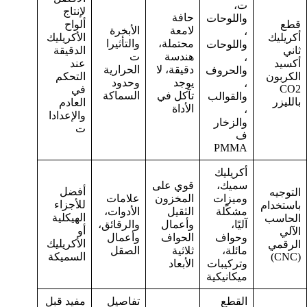
ت،
لإنتاج
حافة
واللوحات
قطع
ألواح
لامعة
الأبخرة
،
أكريليك
الأكريليك
محتملة،
والتأثيرا
واللوحات
ثاني
الدقيقة
هندسة
ت
،
أكسيد
عند
دقيقة، لا
الحرارية
والحروف
الكربون
التحكم
يوجد
وحدود
،
CO2
في
تآكل في
السماكة
والقوالب
بالليزر
العادم
الأداة
،
والإعدادا
والزخار
ت
ف
PMMA
أكريليك
سميك،
قوي على
أفضل
التوجيه
وميزات
المخزون
علامات
للأجزاء
باستخدام
مشكّلة
الثقيل
الأدوات،
الهيكلية
الحاسب
آليًا،
وأعمال
والرقائق،
أو
الآلي
وحواف
الحواف
وأعمال
الأكريليك
الرقمي
مائلة،
ثلاثية
الصقل
(CNC)
السميكة
وتركيبات
الأبعاد
ميكانيكية
القطع
تفاصيل
مفيد قبل