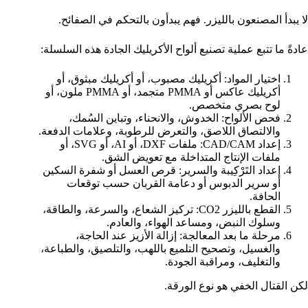
لا يبدأ المصنعون بالليزر. فهم يبدأون بالتحكم في الصفائح.
عادةً ما تتبع عملية تصنيع ألواح الأكريليك الجادة هذه السلسلة:
اختيار المواد: أكريليك مصبوب، أو أكريليك مبثوق، أو
أكريليك عاكس أو PMMA متجمد، أو PMMA ملون، أو
لوح بصري متخصص.
فحص الألواح: الخدوش، والانحناء، وتباين السُمك،
والالتصاق اللاصق، والتعرض للرطوبة، وعلامات الدفعة.
إعداد CAD/CAM: ملفات DXF، أو AI، أو SVG، أو
ملفات الإنتاج المتداخلة مع تعويض الشق.
إعداد التَرْكِيبة والسرير: قرص العسل أو شفرة السكين
أو سرير الدبوس أو دعامة القربان حسب توقعات
الحافة.
القطع بالليزر CO2: تركيز الشعاع، والسرعة، والطاقة،
وسلوك النبض، ومساعد الهواء، والعادم.
مرحلة ما بعد المعالجة: إزالة الأزيز عند الحاجة،
والغسيل، وتصحيح التلميع باللهب، والتلصيق، والطباعة،
والتغليف، ومراقبة الجودة.
لكن القتال الخفي هو نوع الورقة.