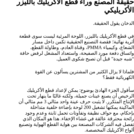
حقيقة المصنع وراء قطع الأكريليك بالليزر
الأكريليكي
الدخان يقول الحقيقة.
في قطع الأكريليك بالليزر، اللوحة المرئية ليست سوى قطعة
أثرية نهائية؛ فقصة التصنيع الحقيقية تكمن داخل مسار
الشعاع، وكيمياء PMMA، وقناة العادم، وطاولة القطع،
واتساق دفعة مورد الصفيحة، واستعداد المشغل لرفض حافة
“شبه جيدة” قبل أن تصبح شكوى العميل.
فلماذا لا يزال الكثير من المشترين يسألون عن القوة
الكهربائية فقط؟
سأقول الجزء الهادئ بوضوح: يمكن لإعداد قطع الأكريليك
الرخيص أن يصنع عينات جميلة، ولكنه غالبًا ما ينهار تحت
الإنتاج المتكرر. لا يثبت حرف عينة واحد مثالي 3 مم مثالي أن
الماكينة يمكنها تشغيل 200 لوحة بإضاءة خلفية متداخلة
بإحكام، مع حواف نظيفة وتفاوتات تحمل ثابتة وعدم وجود
رائحة محترقة عالقة في غشاء الإخفاء. هذا هو المكان الذي
تفصل فيه الشركات المصنعة بين هواية القطع الهواية وتصنيع
ألواح الأكريليك المخصصة.