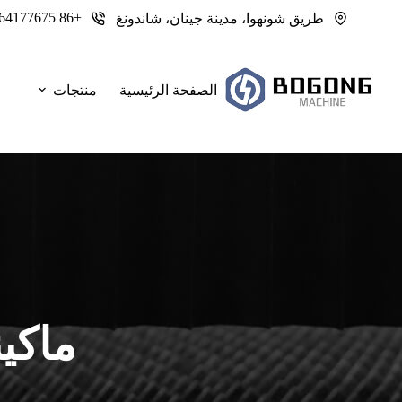
لتجاوز
+86 13964177675
طريق شونهوا، مدينة جينان، شاندونغ
لى
لمحتوى
الصفحة الرئيسية
منتجات
ماكي