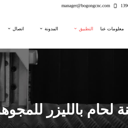
manager@bogongcnc.com
معلومات عنا
التطبيق
المدونة
اتصال
نة لحام بالليزر للمجوه