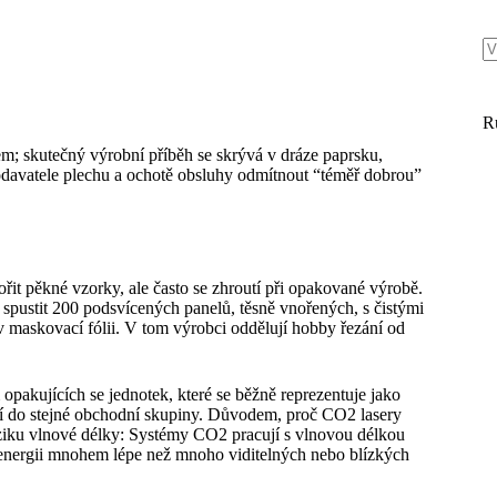
R
em; skutečný výrobní příběh se skrývá v dráze paprsku,
davatele plechu a ochotě obsluhy odmítnout “téměř dobrou”
ořit pěkné vzorky, ale často se zhroutí při opakované výrobě.
spustit 200 podsvícených panelů, těsně vnořených, s čistými
v maskovací fólii. V tom výrobci oddělují hobby řezání od
akujících se jednotek, které se běžně reprezentuje jako
 do stejné obchodní skupiny. Důvodem, proč CO2 lasery
yziku vlnové délky: Systémy CO2 pracují s vlnovou délkou
energii mnohem lépe než mnoho viditelných nebo blízkých