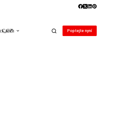
Czech
Poptejte nyní