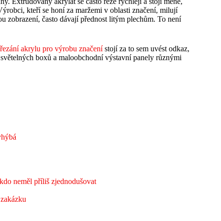
any. Extrudovaný akrylát se často řeže rychleji a stojí méně,
Výrobci, kteří se honí za maržemi v oblasti značení, milují
ou zobrazení, často dávají přednost litým plechům. To není
 řezání akrylu pro výrobu značení
stojí za to sem uvést odkaz,
y světelných boxů a maloobchodní výstavní panely různými
vyhýbá
kdo neměl příliš zjednodušovat
a zakázku