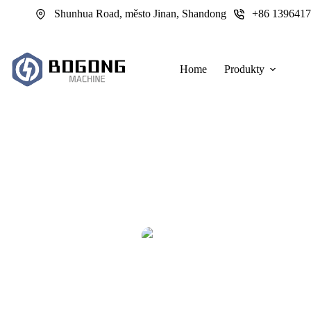
跳
Shunhua Road, město Jinan, Shandong
+86 139641
过
内
容
Home
Produkty
Jak výrobci vyrábějí akrylové panely pomo
Akrylátové panely vypadají zvenčí jednoduše. Uvnitř skutečné dílny j
úsudek obsluhy a obchodní tlak zabalené do jednoho střihového so
vyrábějí laserem řezané akrylátové panely, aniž by předst
admin
2026-05-27
Laserové