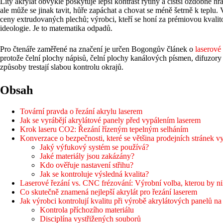
Litý akrylát obvykle poskytuje lepší kontrast rytiny a čistší ozdobné hr
ale může se jinak tavit, hůře zapáchat a chovat se méně šetrně k teplu. 
ceny extrudovaných plechů; výrobci, kteří se honí za prémiovou kvalit
ideologie. Je to matematika odpadů.
Pro čtenáře zaměřené na značení je určen Bogongův článek o
laserové
protože čelní plochy nápisů, čelní plochy kanálových písmen, difuzor
způsoby trestají slabou kontrolu okrajů.
Obsah
Tovární pravda o řezání akrylu laserem
Jak se vyrábějí akrylátové panely před vypálením laserem
Krok laseru CO2: Řezání řízeným tepelným selháním
Konverzace o bezpečnosti, které se většina prodejních stránek 
Jaký výfukový systém se používá?
Jaké materiály jsou zakázány?
Kdo ověřuje nastavení střihu?
Jak se kontroluje výsledná kvalita?
Laserové řezání vs. CNC frézování: Výrobní volba, kterou by ni
Co skutečně znamená nejlepší akrylát pro řezání laserem
Jak výrobci kontrolují kvalitu při výrobě akrylátových panelů n
Kontrola příchozího materiálu
Disciplína vystřižených souborů