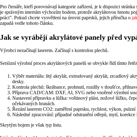
Pro čtenáře, kteří porovnávají kategorie zařízení, je k dispozici strán
je správným interním výchozím bodem, protože akrylátovou hmotu pojí
práci”. Pokud chcete vysvětlení na úrovni paprsků, jejich příručka o
ja
zapadá vedle tohoto článku.
Jak se vyrábějí akrylátové panely před vy
Výrobci nezačínají laserem. Začínají s kontrolou plechů.
Seriózní výrobní proces akrylátových panelů se obvykle řídí tímto řetě
Výběr materiálu: litý akrylát, extrudovaný akrylát, zrcadlový
desky.
Kontrola plechů: škrábance, prohnutí, rozdíly v tloušťce, přilna
Příprava CAD/CAM: DXF, AI, SVG nebo vnořené výrobní soub
Nastavení přípravku a lůžka: voštinový plást, nožové lůžko, čep
očekávaných hranách.
Řezání laserem CO2: zaměření paprsku, rychlost, výkon, pulzní 
Následné zpracování: případné odstranění otřepů, mytí, korekce le
Skrytým bojem je však typ listu.