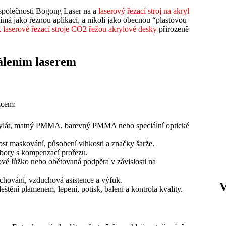
ka společnosti Bogong Laser na a
laserový řezací stroj na akryl
má jako řeznou aplikaci, a nikoli jako obecnou “plastovou
k laserové řezací stroje CO2 řežou akrylové desky
přirozeně
pálením laserem
zcem:
 akrylát, matný PMMA, barevný PMMA nebo speciální optické
vost maskování, působení vlhkosti a značky šarže.
ory s kompenzací prořezu.
ové lůžko nebo obětovaná podpěra v závislosti na
chování, vzduchová asistence a výfuk.
štění plamenem, lepení, potisk, balení a kontrola kvality.