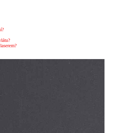
ní?
ylátu?
 laserem?