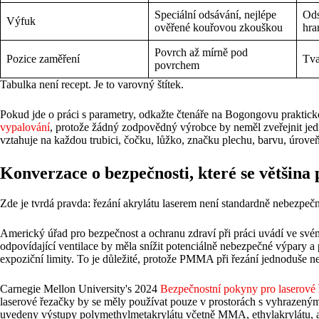
Speciální odsávání, nejlépe
Ods
Výfuk
ověřené kouřovou zkouškou
hra
Povrch až mírně pod
Pozice zaměření
Tva
povrchem
Tabulka není recept. Je to varovný štítek.
Pokud jde o práci s parametry, odkažte čtenáře na Bogongovu praktic
vypalování
, protože žádný zodpovědný výrobce by neměl zveřejnit jedno
vztahuje na každou trubici, čočku, lůžko, značku plechu, barvu, úroveň
Konverzace o bezpečnosti, které se většina
Zde je tvrdá pravda: řezání akrylátu laserem není standardně nebezpečné
Americký úřad pro bezpečnost a ochranu zdraví při práci uvádí ve s
odpovídající ventilace by měla snížit potenciálně nebezpečné výpary a p
expoziční limity. To je důležité, protože PMMA při řezání jednoduše ne
Carnegie Mellon University's 2024
Bezpečnostní pokyny pro laserové
laserové řezačky by se měly používat pouze v prostorách s vyhrazeným
uvedeny výstupy polymethylmetakrylátu včetně MMA, ethylakrylátu, a