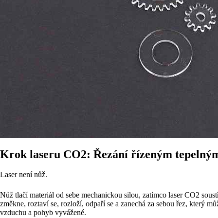
Krok laseru CO2: Řezání řízeným tepelný
Laser není nůž.
Nůž tlačí materiál od sebe mechanickou silou, zatímco laser CO2 sous
změkne, roztaví se, rozloží, odpaří se a zanechá za sebou řez, který m
vzduchu a pohyb vyvážené.