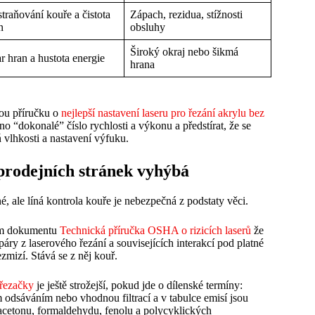
traňování kouře a čistota
Zápach, rezidua, stížnosti
n
obsluhy
Široký okraj nebo šikmá
r hran a hustota energie
hrana
kou příručku o
nejlepší nastavení laseru pro řezání akrylu bez
 “dokonalé” číslo rychlosti a výkonu a předstírat, že se
 vlhkosti a nastavení výfuku.
 prodejních stránek vyhýbá
, ale líná kontrola kouře je nebezpečná z podstaty věci.
vém dokumentu
Technická příručka OSHA o rizicích laserů
že
áry z laserového řezání a souvisejících interakcí pod platné
zmizí. Stává se z něj kouř.
 řezačky
je ještě strožejší, pokud jde o dílenské termíny:
 odsáváním nebo vhodnou filtrací a v tabulce emisí jsou
cetonu, formaldehydu, fenolu a polycyklických