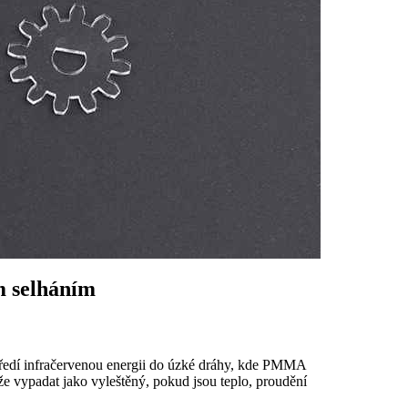
m selháním
tředí infračervenou energii do úzké dráhy, kde PMMA
ůže vypadat jako vyleštěný, pokud jsou teplo, proudění