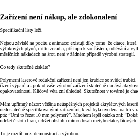
Zařízení není nákup, ale zdokonalení
Specifikační listy leží.
Nejsou závislé na pocitu z animace; existují díky tomu, že citace, kt
výfukových plynů, driftu zrcadla, přístupu k součástem, odlévání a 
měsíčních nákladech na šrot, není v žádném případě výrobní strategií.
Co tedy skutečně získáte?
Polymerní laserové redukční zařízení není jen krabice se svítící trubicí
řízení výparů a - pokud vaše výrobní zařízení skutečně dodává akrylové
opakovatelnosti. Klíčová věta zní úhledně. Skutečnost v továrně je chaot
Mám upřímný názor: většina neúspěšných projektů akrylátových laserů
nedostatečně specifikovanými zařízeními, která byla uvedena na trh v r
ptá: “Umí to řezat 10 mm polymer?”. Mnohem lepší otázka zní: “Dok
udržet čistotu hran, udržet obsluhu mimo dosah metylmetakrylátových pa
To je rozdíl mezi demonstrací a výrobou.