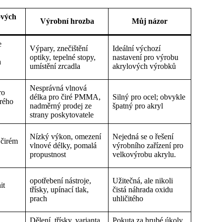
ových
Výrobní hrozba
Můj názor
e
Výpary, znečištění
Ideální výchozí
optiky, tepelné stopy,
nastavení pro výrobu
a
umístění zrcadla
akrylových výrobků
Nesprávná vlnová
ro
délka pro čiré PMMA,
Silný pro ocel; obvykle
irého
nadměrný prodej ze
špatný pro akryl
strany poskytovatele
Nízký výkon, omezení
Nejedná se o řešení
 čirém
vlnové délky, pomalá
výrobního zařízení pro
propustnost
velkovýrobu akrylu.
opotřebení nástroje,
Užitečná, ale nikoli
it
třísky, upínací tlak,
čistá náhrada oxidu
prach
uhličitého
Dělení, třísky, varianta
Pokuta za hrubé úkoly,