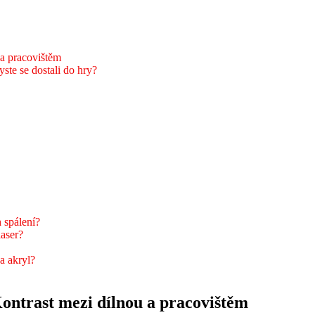
a pracovištěm
yste se dostali do hry?
h spálení?
laser?
a akryl?
ntrast mezi dílnou a pracovištěm