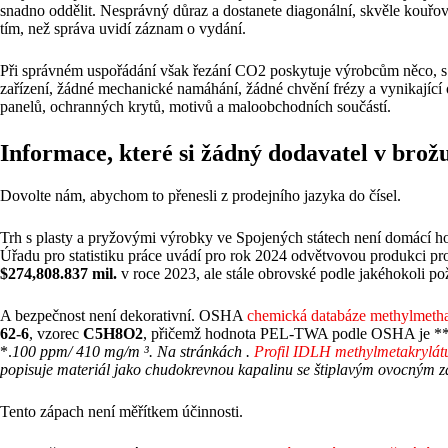
snadno oddělit. Nesprávný důraz a dostanete diagonální, skvěle kouřov
tím, než správa uvidí záznam o vydání.
Při správném uspořádání však řezání CO2 poskytuje výrobcům něco, s 
zařízení, žádné mechanické namáhání, žádné chvění frézy a vynikající
panelů, ochranných krytů, motivů a maloobchodních součástí.
Informace, které si žádný dodavatel v brož
Dovolte nám, abychom to přenesli z prodejního jazyka do čísel.
Trh s plasty a pryžovými výrobky ve Spojených státech není domácí h
Úřadu pro statistiku práce uvádí pro rok 2024 odvětvovou produkci 
$274,808.837 mil.
v roce 2023, ale stále obrovské podle jakéhokoli po
A bezpečnost není dekorativní. OSHA
chemická databáze methylmetha
62-6
, vzorec
C5H8O2
, přičemž hodnota PEL-TWA podle OSHA je *
*.
100 ppm/ 410 mg/m ³. Na stránkách .
Profil IDLH methylmetakrylá
popisuje materiál jako chudokrevnou kapalinu se štiplavým ovocným 
Tento zápach není měřítkem účinnosti.