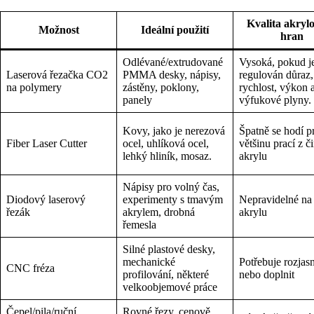
Kvalita akryl
Možnost
Ideální použití
hran
Odlévané/extrudované
Vysoká, pokud j
Laserová řezačka CO2
PMMA desky, nápisy,
regulován důraz,
na polymery
zástěny, poklony,
rychlost, výkon 
panely
výfukové plyny.
Kovy, jako je nerezová
Špatně se hodí p
Fiber Laser Cutter
ocel, uhlíková ocel,
většinu prací z č
lehký hliník, mosaz.
akrylu
Nápisy pro volný čas,
Diodový laserový
experimenty s tmavým
Nepravidelné na
řezák
akrylem, drobná
akrylu
řemesla
Silné plastové desky,
mechanické
Potřebuje rozjasn
CNC fréza
profilování, některé
nebo doplnit
velkoobjemové práce
Čepel/pila/ruční
Rovné řezy, cenově