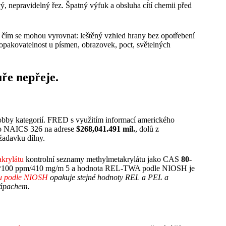
ý, nepravidelný řez. Špatný výfuk a obsluha cítí chemii před
čím se mohou vyrovnat: leštěný vzhled hrany bez opotřebení
 opakovatelnost u písmen, obrazovek, poct, světelných
uře nepřeje.
obby kategorií. FRED s využitím informací amerického
pro NAICS 326 na adrese
$268,041.491 mil.
, dolů z
žadavku dílny.
krylátu
kontrolní seznamy methylmetakrylátu jako CAS
80-
*100 ppm/410 mg/m 5 a hodnota REL-TWA podle NIOSH je
tu podle NIOSH
opakuje stejné hodnoty REL a PEL a
zápachem.