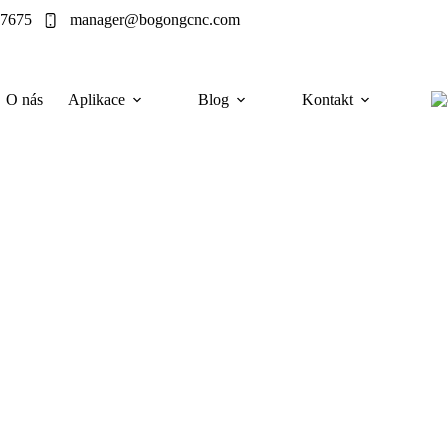
77675
manager@bogongcnc.com
O nás
Aplikace
Blog
Kontakt
ylových výrobků
rylátových výrobků - proč obvykle vítězí CO2,
d podpisem objednávky zkontrolovat.
 řezací stroje na akryl