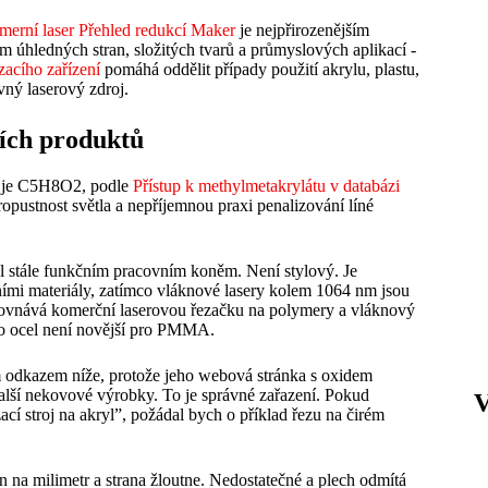
merní laser Přehled redukcí Maker
je nejpřirozenějším
úhledných stran, složitých tvarů a průmyslových aplikací -
zacího zařízení
pomáhá oddělit případy použití akrylu, plastu,
vný laserový zdroj.
ích produktů
t je C5H8O2, podle
Přístup k methylmetakrylátu v databázi
propustnost světla a nepříjemnou praxi penalizování líné
yl stále funkčním pracovním koněm. Není stylový. Je
ími materiály, zatímco vláknové lasery kolem 1064 nm jsou
orovnává komerční laserovou řezačku na polymery a vláknový
pro ocel není novější pro PMMA.
 odkazem níže, protože jeho webová stránka s oxidem
 další nekovové výrobky. To je správné zařazení. Pokud
ací stroj na akryl”, požádal bych o příklad řezu na čirém
 na milimetr a strana žloutne. Nedostatečné a plech odmítá