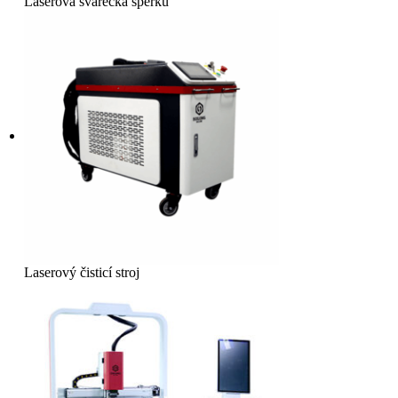
Laserová svářečka šperků
Laserový čisticí stroj