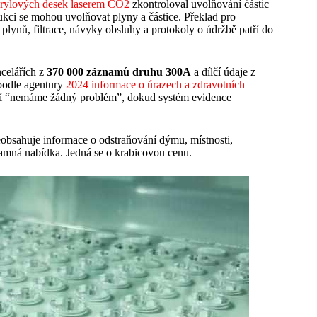
krylových desek laserem CO2
zkontroloval uvolňování částic
redukci se mohou uvolňovat plyny a částice. Překlad pro
plynů, filtrace, návyky obsluhy a protokoly o údržbě patří do
celářích z
370 000 záznamů druhu 300A
a dílčí údaje z
 podle agentury
2024 informace o úrazech a zdravotních
šují “nemáme žádný problém”, dokud systém evidence
obsahuje informace o odstraňování dýmu, místnosti,
namná nabídka. Jedná se o krabicovou cenu.