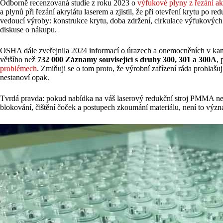
Odborně recenzovaná studie z roku 2023 o
výfukové plyny z řezání a
a plynů při řezání akrylátu laserem a zjistil, že při otevření krytu po 
vedoucí výroby: konstrukce krytu, doba zdržení, cirkulace výfukových 
diskuse o nákupu.
OSHA dále zveřejnila 2024 informací o úrazech a onemocněních v kan
většího než
732 000 Záznamy související s druhy 300, 301 a 300A
,
problémech
. Zmiňuji se o tom proto, že výrobní zařízení ráda prohla
nestanoví opak.
Tvrdá pravda: pokud nabídka na váš laserový redukční stroj PMMA ne
blokování, čištění čoček a postupech zkoumání materiálu, není to výz