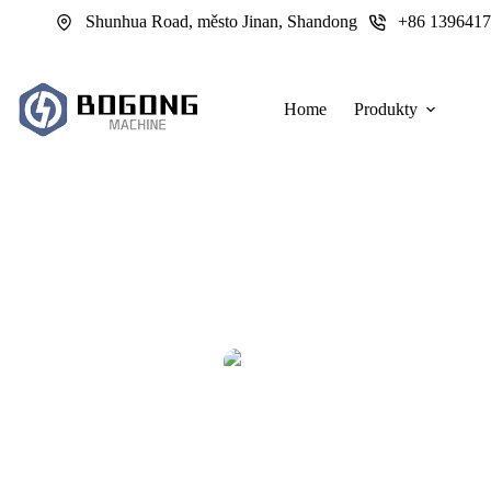
跳
Shunhua Road, město Jinan, Shandong
+86 139641
过
内
容
Home
Produkty
Laserové řezací stroje pro výrobu akr
Tvrdé výrobní hodnocení laserových řezacích zařízení pro výrobu ak
kde ceny strojů odhadují riziko a co by měli kupující pře
admin
2026-06-01
Laserové