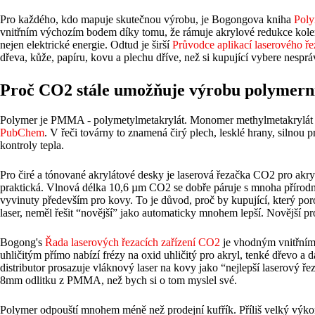
Pro každého, kdo mapuje skutečnou výrobu, je Bogongova kniha
Poly
vnitřním výchozím bodem díky tomu, že rámuje akrylové redukce kolem 
nejen elektrické energie. Odtud je širší
Průvodce aplikací laserového ře
dřeva, kůže, papíru, kovu a plechu dříve, než si kupující vybere nesprá
Proč CO2 stále umožňuje výrobu polymern
Polymer je PMMA - polymetylmetakrylát. Monomer methylmetakrylá
PubChem
. V řeči továrny to znamená čirý plech, lesklé hrany, silnou 
kontroly tepla.
Pro čiré a tónované akrylátové desky je laserová řezačka CO2 pro akr
praktická. Vlnová délka 10,6 µm CO2 se dobře páruje s mnoha přírodn
vyvinuty především pro kovy. To je důvod, proč by kupující, který p
laser, neměl řešit “novější” jako automaticky mnohem lepší. Novější 
Bogong's
Řada laserových řezacích zařízení CO2
je vhodným vnitřním
uhličitým přímo nabízí frézy na oxid uhličitý pro akryl, tenké dřevo a
distributor prosazuje vláknový laser na kovy jako “nejlepší laserový řez
8mm odlitku z PMMA, než bych si o tom myslel své.
Polymer odpouští mnohem méně než prodejní kufřík. Příliš velký výkon