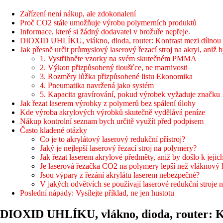
Zařízení není nákup, ale zdokonalení
Proč CO2 stále umožňuje výrobu polymerních produktů
Informace, které si žádný dodavatel v brožuře nepřeje.
DIOXID UHLÍKU, vlákno, dioda, router: Kontrast mezi dílnou 
Jak přesně určit průmyslový laserový řezací stroj na akryl, aniž b
1. Vystřihněte vzorky na svém skutečném PMMA
2. Výkon přizpůsobený tloušťce, ne marnivosti
3. Rozměry lůžka přizpůsobené listu Ekonomika
4. Pneumatika navržená jako systém
5. Kapacita gravírování, pokud výrobek vyžaduje značku
Jak řezat laserem výrobky z polymerů bez spálení úlohy
Kde výroba akrylových výrobků skutečně vydělává peníze
Nákup kontrolní seznam bych určitě využít před podpisem
Často kladené otázky
Co je to akrylátový laserový redukční přístroj?
Jaký je nejlepší laserový řezací stroj na polymery?
Jak řezat laserem akrylové předměty, aniž by došlo k jejic
Je laserová řezačka CO2 na polymery lepší než vláknový 
Jsou výpary z řezání akrylátu laserem nebezpečné?
V jakých odvětvích se používají laserové redukční stroje n
Poslední nápady: Vysílejte příklad, ne jen hustotu
DIOXID UHLÍKU, vlákno, dioda, router: Ko