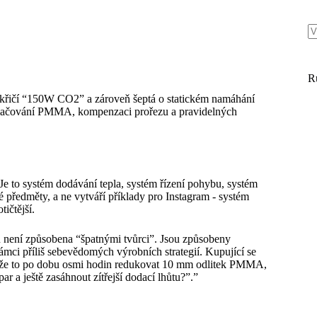
R
erá křičí “150W CO2” a zároveň šeptá o statickém namáhání
vytlačování PMMA, kompenzaci prořezu a pravidelných
. Je to systém dodávání tepla, systém řízení pohybu, systém
 předměty, a ne vytváří příklady pro Instagram - systém
ičtější.
 není způsobena “špatnými tvůrci”. Jsou způsobeny
ámci příliš sebevědomých výrobních strategií. Kupující se
áže to po dobu osmi hodin redukovat 10 mm odlitek PMMA,
r a ještě zasáhnout zítřejší dodací lhůtu?”.”