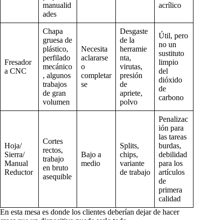
manualid
acrílico
ades
Chapa
Desgaste
Útil, pero
gruesa de
de la
no un
plástico,
Necesita
herramie
sustituto
perfilado
aclararse
nta,
Fresador
limpio
mecánico
o
virutas,
a CNC
del
, algunos
completar
presión
dióxido
trabajos
se
de
de
de gran
apriete,
carbono
volumen
polvo
Penalizac
ión para
las tareas
Cortes
Hoja/
Splits,
burdas,
rectos,
Sierra/
Bajo a
chips,
debilidad
trabajo
Manual
medio
variante
para los
en bruto
Reductor
de trabajo
artículos
asequible
de
primera
calidad
En esta mesa es donde los clientes deberían dejar de hacer