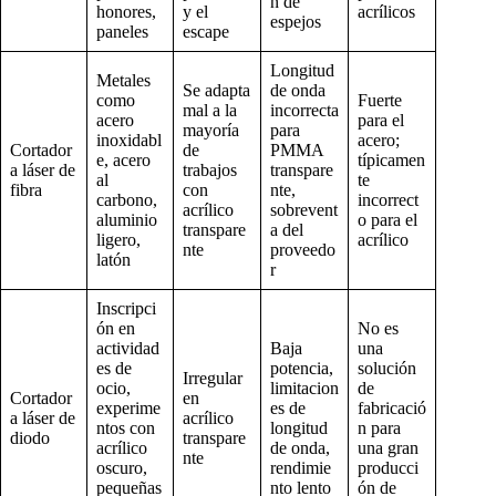
n de
honores,
y el
acrílicos
espejos
paneles
escape
Longitud
Metales
Se adapta
de onda
como
Fuerte
mal a la
incorrecta
acero
para el
mayoría
para
inoxidabl
acero;
Cortador
de
PMMA
e, acero
típicamen
a láser de
trabajos
transpare
al
te
fibra
con
nte,
carbono,
incorrect
acrílico
sobrevent
aluminio
o para el
transpare
a del
ligero,
acrílico
nte
proveedo
latón
r
Inscripci
ón en
No es
actividad
Baja
una
es de
potencia,
solución
Irregular
ocio,
limitacion
de
Cortador
en
experime
es de
fabricació
a láser de
acrílico
ntos con
longitud
n para
diodo
transpare
acrílico
de onda,
una gran
nte
oscuro,
rendimie
producci
pequeñas
nto lento
ón de