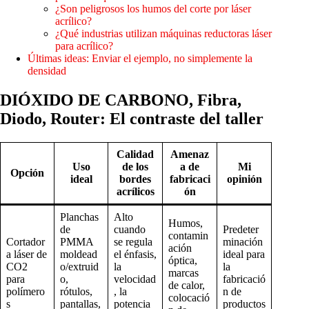
¿Son peligrosos los humos del corte por láser
acrílico?
¿Qué industrias utilizan máquinas reductoras láser
para acrílico?
Últimas ideas: Enviar el ejemplo, no simplemente la
densidad
DIÓXIDO DE CARBONO, Fibra,
Diodo, Router: El contraste del taller
Calidad
Amenaz
Uso
de los
a de
Mi
Opción
ideal
bordes
fabricaci
opinión
acrílicos
ón
Planchas
Alto
Humos,
de
cuando
Predeter
contamin
Cortador
PMMA
se regula
minación
ación
a láser de
moldead
el énfasis,
ideal para
óptica,
CO2
o/extruid
la
la
marcas
para
o,
velocidad
fabricació
de calor,
polímero
rótulos,
, la
n de
colocació
s
pantallas,
potencia
productos