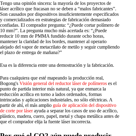
Tengo una opinión sincera: la mayoría de los proyectos de
láser acrílico que fracasan no se deben a “malos fabricantes”.
Son causados por dispositivos insuficientemente especificados
y comercializados en estrategias de fabricación demasiado
confiadas. El comprador pregunta: “¿Puede cortar polímero de
10 mm?”. La pregunta mucho más acertada es: “¿Puede
reducir 10 mm de PMMA fundido durante ocho horas,
mantener la claridad de los bordes, mantener al operario
alejado del vapor de metacrilato de metilo y seguir cumpliendo
el plazo de entrega de mañana?”
Esa es la diferencia entre una demostración y la fabricación.
Para cualquiera que esté mapeando la producción real,
Bogong's
Visión general del reductor láser de polímeros
es el
punto de partida interior más natural, ya que enmarca la
reducción acrílica en torno a lados ordenados, formas
intrincadas y aplicaciones industriales, no sólo eléctricas. A
partir de ahí, el más amplio
guía de aplicación del dispositivo
de corte por láser
ayuda a separar los casos de uso de acrílico,
plástico, madera, cuero, papel, metal y chapa metálica antes de
que el comprador elija la fuente láser incorrecta.
Por qué el CO2 aún puede producir