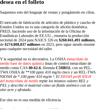
desea en el folleto
Saquemos esto del lenguaje de ventas y pongámoslo en cifras.
El mercado de fabricación de artículos de plástico y caucho de
Estados Unidos no es una categoría de afición doméstica.
FRED, haciendo uso de la información de la Oficina de
Estadísticas Laborales de EE.UU., enumera la producción
sectorial de 2024 para NAICS 326 en
$268.041,491 millones
,
de
$274.808,837 millones
en 2023, pero sigue siendo enorme
para cualquier necesidad del taller.
Y la seguridad no es decorativa. La OSHA
metacrilato de
metilo base de datos química
listas de control metacrilato de
metilo como CAS
80-62-6
, fórmula
C5H8O2
, con un PEL-
TWA OSHA de **100 ppm/ 410 mg/m cinco y un REL-TWA
NIOSH de *.
100 ppm/ 410 mg/m ³. El
NIOSH perfil IDLH
del metacrilato de metilo
repite los mismos valores REL y
PEL y describe el material como un fluido anémico con un
olor acre y afrutado.
Ese olor no es una medida de eficiencia.