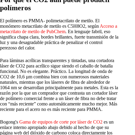
polímeros
El polímero es PMMA- polimetacrilato de metilo. El
monómero metacrilato de metilo es C5H8O2, según
Acceso a
metacrilato de metilo de PubChem
. En lenguaje fabril, eso
significa chapa clara, bordes brillantes, fuerte transmisión de la
luz y una desagradable práctica de penalizar el control
perezoso del calor.
Para láminas acrílicas transparentes y tintadas, una cortadora
láser de CO2 para acrílico sigue siendo el caballo de batalla
funcional. No es elegante. Práctico. La longitud de onda de
CO2 de 10,6 µm combina bien con numerosos materiales
naturales, mientras que los láseres de fibra de alrededor de
1064 nm se desarrollan principalmente para metales. Esta es la
razón por la que un comprador que contrasta un cortador láser
de polímero comercial frente a un láser de fibra no debe tratar
con “más reciente” como automáticamente mucho mejor. Más
reciente para el acero no es más reciente para PMMA.
Bogong's
Gama de equipos de corte por láser de CO2
es un
enlace interno apropiado abajo debido al hecho de que su
página web del dióxido de carbono coloca directamente los