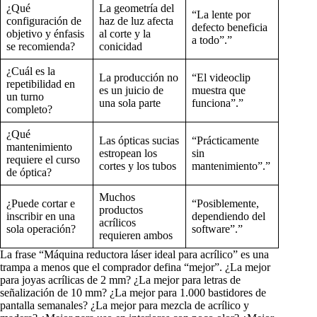
¿Qué
La geometría del
“La lente por
configuración de
haz de luz afecta
defecto beneficia
objetivo y énfasis
al corte y la
a todo”.”
se recomienda?
conicidad
¿Cuál es la
La producción no
“El videoclip
repetibilidad en
es un juicio de
muestra que
un turno
una sola parte
funciona”.”
completo?
¿Qué
Las ópticas sucias
“Prácticamente
mantenimiento
estropean los
sin
requiere el curso
cortes y los tubos
mantenimiento”.”
de óptica?
Muchos
¿Puede cortar e
“Posiblemente,
productos
inscribir en una
dependiendo del
acrílicos
sola operación?
software”.”
requieren ambos
La frase “Máquina reductora láser ideal para acrílico” es una
trampa a menos que el comprador defina “mejor”. ¿La mejor
para joyas acrílicas de 2 mm? ¿La mejor para letras de
señalización de 10 mm? ¿La mejor para 1.000 bastidores de
pantalla semanales? ¿La mejor para mezcla de acrílico y