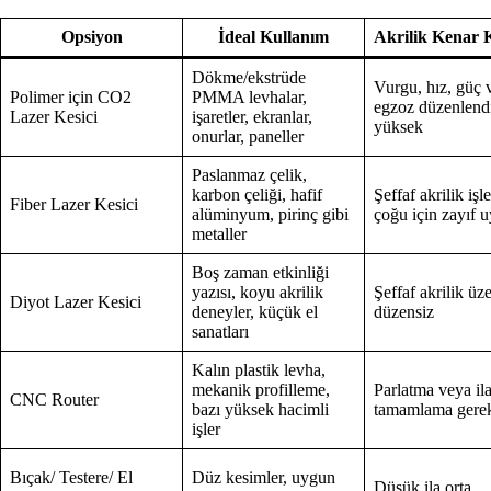
Opsiyon
İdeal Kullanım
Akrilik Kenar K
Dökme/ekstrüde
Vurgu, hız, güç 
Polimer için CO2
PMMA levhalar,
egzoz düzenlend
Lazer Kesici
işaretler, ekranlar,
yüksek
onurlar, paneller
Paslanmaz çelik,
karbon çeliği, hafif
Şeffaf akrilik işl
Fiber Lazer Kesici
alüminyum, pirinç gibi
çoğu için zayıf 
metaller
Boş zaman etkinliği
yazısı, koyu akrilik
Şeffaf akrilik üz
Diyot Lazer Kesici
deneyler, küçük el
düzensiz
sanatları
Kalın plastik levha,
mekanik profilleme,
Parlatma veya il
CNC Router
bazı yüksek hacimli
tamamlama gere
işler
Bıçak/ Testere/ El
Düz kesimler, uygun
Düşük ila orta