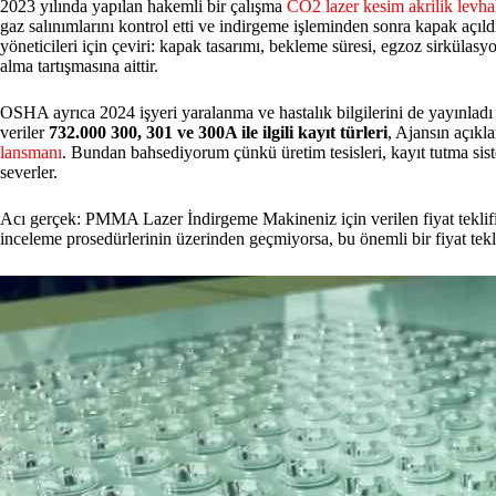
2023 yılında yapılan hakemli bir çalışma
CO2 lazer kesim akrilik levha
gaz salınımlarını kontrol etti ve indirgeme işleminden sonra kapak açıldı
yöneticileri için çeviri: kapak tasarımı, bekleme süresi, egzoz sirkülasyo
alma tartışmasına aittir.
OSHA ayrıca 2024 işyeri yaralanma ve hastalık bilgilerini de yayınlad
veriler
732.000 300, 301 ve 300A ile ilgili kayıt türleri
, Ajansın açık
lansmanı
. Bundan bahsediyorum çünkü üretim tesisleri, kayıt tutma si
severler.
Acı gerçek: PMMA Lazer İndirgeme Makineniz için verilen fiyat teklifi
inceleme prosedürlerinin üzerinden geçmiyorsa, bu önemli bir fiyat teklif