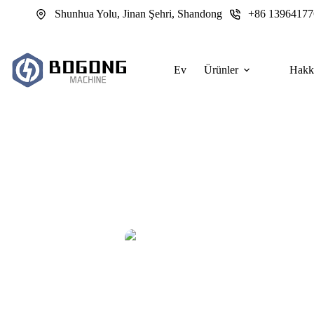
跳
Shunhua Yolu, Jinan Şehri, Shandong
+86 13964177
过
内
容
Ev
Ürünler
Hakk
Akrilik Ürün İmalatı için Lazer Kes
Akrilik ürün imalatı için lazer kesim cihazlarının sert bir üretim 
kazandığı, makine fiyatlarının riski gizlediği ve ciddi alıcıların bir sa
etmesi gerektiği.
Yönetici
2026-06-01
Akrilik i