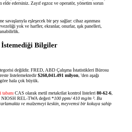
 elde edersiniz. Zayıf egzoz ve operatör, yönetim sorun
savaşlarıyla eşleşecek bir şey sağlar: cihaz aşınması
zeliği yok ve harfler, ekranlar, onurlar, ışık panelleri,
nabilirlik.
İstemediği Bilgiler
kategorisi değildir. FRED, ABD Çalışma İstatistikleri Bürosu
reste listelemektedir
$268,041.491 milyon
, 'den aşağı
 göre hala çok büyük.
i tabanı
CAS olarak metil metakrilat kontrol listeleri
80-62-6
,
e NIOSH REL-TWA değeri *
100 ppm/ 410 mg/m ³. Bu
rarlamakta ve malzemeyi keskin, meyvemsi bir kokuya sahip