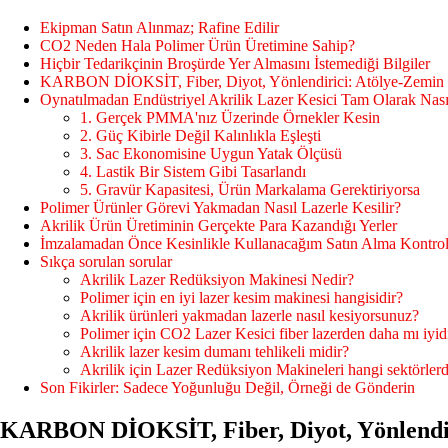
Ekipman Satın Alınmaz; Rafine Edilir
CO2 Neden Hala Polimer Ürün Üretimine Sahip?
Hiçbir Tedarikçinin Broşürde Yer Almasını İstemediği Bilgiler
KARBON DİOKSİT, Fiber, Diyot, Yönlendirici: Atölye-Zemin 
Oynatılmadan Endüstriyel Akrilik Lazer Kesici Tam Olarak Nasıl
1. Gerçek PMMA'nız Üzerinde Örnekler Kesin
2. Güç Kibirle Değil Kalınlıkla Eşleşti
3. Sac Ekonomisine Uygun Yatak Ölçüsü
4. Lastik Bir Sistem Gibi Tasarlandı
5. Gravür Kapasitesi, Ürün Markalama Gerektiriyorsa
Polimer Ürünler Görevi Yakmadan Nasıl Lazerle Kesilir?
Akrilik Ürün Üretiminin Gerçekte Para Kazandığı Yerler
İmzalamadan Önce Kesinlikle Kullanacağım Satın Alma Kontrol 
Sıkça sorulan sorular
Akrilik Lazer Redüksiyon Makinesi Nedir?
Polimer için en iyi lazer kesim makinesi hangisidir?
Akrilik ürünleri yakmadan lazerle nasıl kesiyorsunuz?
Polimer için CO2 Lazer Kesici fiber lazerden daha mı iyid
Akrilik lazer kesim dumanı tehlikeli midir?
Akrilik için Lazer Redüksiyon Makineleri hangi sektörlerde
Son Fikirler: Sadece Yoğunluğu Değil, Örneği de Gönderin
KARBON DİOKSİT, Fiber, Diyot, Yönlendir