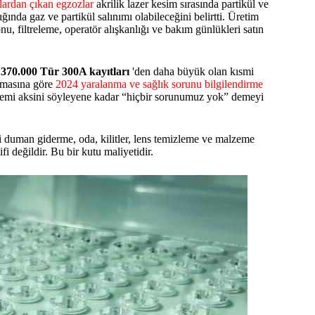
lardan çıkan egzozlar
akrilik lazer kesim sırasında partikül ve
ğında gaz ve partikül salınımı olabileceğini belirtti. Üretim
nu, filtreleme, operatör alışkanlığı ve bakım günlükleri satın
ı
370.000 Tür 300A kayıtları
'den daha büyük olan kısmi
lamasına göre
2024 yaralanma ve sağlık sorunu bilgilendirme
stemi aksini söyleyene kadar “hiçbir sorunumuz yok” demeyi
 duman giderme, oda, kilitler, lens temizleme ve malzeme
i değildir. Bu bir kutu maliyetidir.