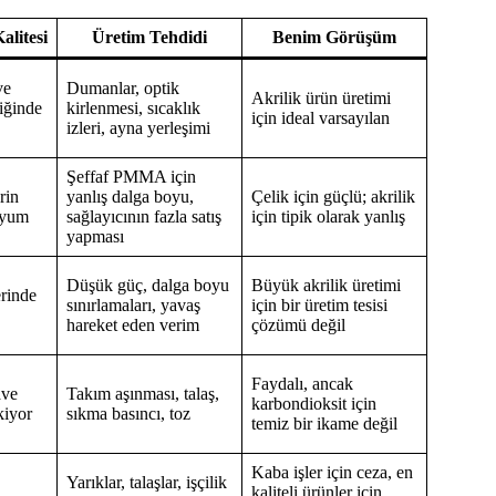
alitesi
Üretim Tehdidi
Benim Görüşüm
ve
Dumanlar, optik
Akrilik ürün üretimi
iğinde
kirlenmesi, sıcaklık
için ideal varsayılan
izleri, ayna yerleşimi
Şeffaf PMMA için
erin
yanlış dalga boyu,
Çelik için güçlü; akrilik
uyum
sağlayıcının fazla satış
için tipik olarak yanlış
yapması
Düşük güç, dalga boyu
Büyük akrilik üretimi
erinde
sınırlamaları, yavaş
için bir üretim tesisi
hareket eden verim
çözümü değil
Faydalı, ancak
ave
Takım aşınması, talaş,
karbondioksit için
kiyor
sıkma basıncı, toz
temiz bir ikame değil
Kaba işler için ceza, en
Yarıklar, talaşlar, işçilik
kaliteli ürünler için