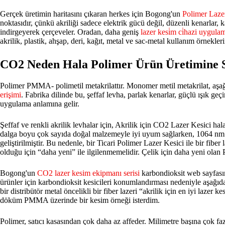
Gerçek üretimin haritasını çıkaran herkes için Bogong'un
Polimer Laze
noktasıdır, çünkü akriliği sadece elektrik gücü değil, düzenli kenarlar, 
indirgeyerek çerçeveler. Oradan, daha geniş
lazer kesi̇m ci̇hazi uygula
akrilik, plastik, ahşap, deri, kağıt, metal ve sac-metal kullanım örnekle
CO2 Neden Hala Polimer Ürün Üretimine 
Polimer PMMA- polimetil metakrilattır. Monomer metil metakrilat, aş
erişimi
. Fabrika dilinde bu, şeffaf levha, parlak kenarlar, güçlü ışık ge
uygulama anlamına gelir.
Şeffaf ve renkli akrilik levhalar için, Akrilik için CO2 Lazer Kesici hal
dalga boyu çok sayıda doğal malzemeyle iyi uyum sağlarken, 1064 nm civ
geliştirilmiştir. Bu nedenle, bir Ticari Polimer Lazer Kesici ile bir fiber 
olduğu için “daha yeni” ile ilgilenmemelidir. Çelik için daha yeni ola
Bogong'un
CO2 lazer kesim ekipmanı serisi
karbondioksit web sayfasın
ürünler için karbondioksit kesicileri konumlandırması nedeniyle aşağıda
bir distribütör metal öncelikli bir fiber lazeri “akrilik için en iyi laze
döküm PMMA üzerinde bir kesim örneği isterdim.
Polimer, satıcı kasasından çok daha az affeder. Milimetre başına çok faz