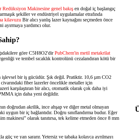
r Redüksiyon Makinesine genel bakış
en doğal iç başlangıç
karmaşık şekiller ve endüstriyel uygulamalar etrafında
ma kilavuzu
Bir alıcı yanlış lazer kaynağını seçmeden önce
rini ayırmaya yardımcı olur.
Sahip?
ağıdakilere göre C5H8O2'dir
PubChem'in metil metakrilat
çirgenliği ve tembel sıcaklık kontrolünü cezalandıran kötü bir
a işlevsel bir iş gücüdür. Şık değil. Pratiktir. 10,6 µm CO2
arındaki fiber lazerler öncelikle metaller için
lazeri karşılaştıran bir alıcı, otomatik olarak çok daha iyi
n PMMA için daha yeni değildir.
ın doğrudan akrilik, ince ahşap ve diğer metal olmayan
ki uygun bir iç bağlantıdır. Doğru sınıflandırma budur. Eğer
r kesim makinesi” olarak tanıtırsa, tek kelime etmeden önce 8 mm
la güç ve yan sararır. Yetersiz ve tabaka kolayca ayrılmayı