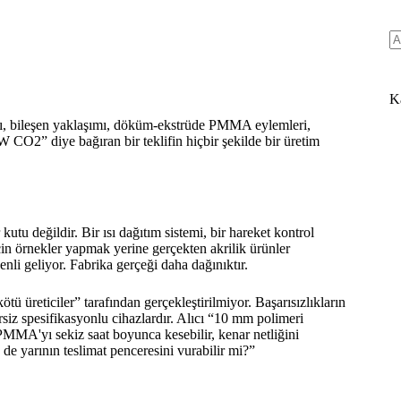
Ka
ası, bileşen yaklaşımı, döküm-ekstrüde PMMA eylemleri,
W CO2” diye bağıran bir teklifin hiçbir şekilde bir üretim
tu değildir. Bir ısı dağıtım sistemi, bir hareket kontrol
için örnekler yapmak yerine gerçekten akrilik ürünler
enli geliyor. Fabrika gerçeği daha dağınıktır.
ötü üreticiler” tarafından gerçekleştirilmiyor. Başarısızlıkların
rsiz spesifikasyonlu cihazlardır. Alıcı “10 mm polimeri
PMMA'yı sekiz saat boyunca kesebilir, kenar netliğini
 de yarının teslimat penceresini vurabilir mi?”