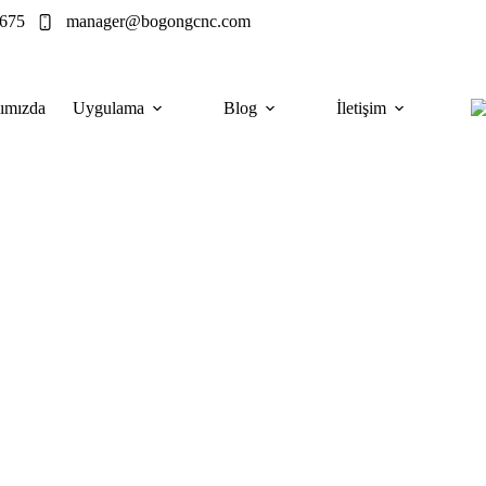
675
manager@bogongcnc.com
ımızda
Uygulama
Blog
İletişim
im Makineleri
değerlendirmesi - CO2'nin neden tipik olarak
tın alma siparişi imzalamadan önce neleri kontrol
çin Lazer Kesim Makineleri