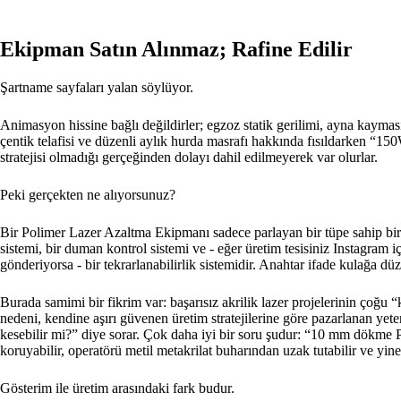
Ekipman Satın Alınmaz; Rafine Edilir
Şartname sayfaları yalan söylüyor.
Animasyon hissine bağlı değildirler; egzoz statik gerilimi, ayna kaym
çentik telafisi ve düzenli aylık hurda masrafı hakkında fısıldarken “150
stratejisi olmadığı gerçeğinden dolayı dahil edilmeyerek var olurlar.
Peki gerçekten ne alıyorsunuz?
Bir Polimer Lazer Azaltma Ekipmanı sadece parlayan bir tüpe sahip bir ku
sistemi, bir duman kontrol sistemi ve - eğer üretim tesisiniz Instagram 
gönderiyorsa - bir tekrarlanabilirlik sistemidir. Anahtar ifade kulağa düz
Burada samimi bir fikrim var: başarısız akrilik lazer projelerinin çoğu “k
nedeni, kendine aşırı güvenen üretim stratejilerine göre pazarlanan yete
kesebilir mi?” diye sorar. Çok daha iyi bir soru şudur: “10 mm dökme 
koruyabilir, operatörü metil metakrilat buharından uzak tutabilir ve yine
Gösterim ile üretim arasındaki fark budur.