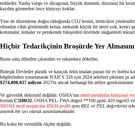
reddeder. Yanlış vurgu ve diyagonal, büyük dumanlı, düzensiz bir kesim
kaydını görmeden önce kimyayı koklar.
Yine de düzenleme doğru olduğunda CO2 kesim, üreticilere yönlendirme 
olmadan cilalı görünümlü kenar, mekanik küçük bit stresi yok, kesici geve
korumalar, temalar ve perakende bileşenleri üzerinde olağanüstü tekrarla
Hiçbir Tedarikçinin Broşürde Yer Almasını 
Bunu satış dilinden çıkaralım ve rakamlara dökelim.
Birleşik Devletler plastik ve kauçuk ürün imalatı pazarı bir ev hobisi 
bilgilerinden yararlanarak NAICS 326 için 2024 sektörel çıktısını şu ad
$274,808.837 milyon
2023'te ancak herhangi bir atölye gereksinimine
Ve güvenlik dekoratif değildir. OSHA'nın
metil metakrilat kimyasal ver
formül
C5H8O2
, OSHA PEL-TWA değeri **100 ppm/ 410 mg/m5 v
NIOSH metil metakrilat IDLH profili
aynı REL ve PEL değerlerini tek
anemik bir sıvı olarak tanımlamaktadır.
Bu koku bir verimlilik ölçütü değildir.