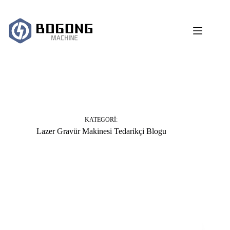
跳
过
内
容
KATEGORI:
Lazer Gravür Makinesi Tedarikçi Blogu