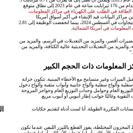
تيرابايت إلى 121 تيرابايت 3 تيرابايت بحلول عام 2028، مع ارتفاع الاستخدام من 176 تيرابايت ساعة في عام 2023 إلى نطاق متوقع
الطاقة في الطلب على الكهرباء في مراكز المعلومات
.
اسة أجرتها شركة CBRE، أن المعروض من مراكز البيانات قيد الإنشاء في أكبر أسواق أمريكا
الشمالية قفز بنحو 701 تيرابايت 3 تيرابايت على أساس سنوي إلى 3.9 جيجاوات في أغسطس 2024، بينما انخفضت الوظيفة إلى 2.81
المعلومات في أمريكا الشمالية
.
تحضيرات أقصر، والمزيد من التعديلات في الرسم، والمزيد من
المزيد من التعديلات التحديثية عالية الكثافة، والمزيد من
”
ز المعلومات ذات الحجم الكبير
يل الميزات وغير متسامح مع الأخطاء المبنية. تتكون خزانة
لية وألواح سفلية وألواح جانبية وأبواب مثقبة وألواح دخول
لتوزيع العام وحوامل وحدات التوزيع العام وحواجز المروحة
تقوية وغالبًا جوانب إطار أنبوبي أو أنبوب مربع.
ال
سابات المكررة الطويلة. أنا لست أدناه لتقديم حكايات
المخزون المختلطة، يفوز القطع بالليزر الليفي عندما تكون
حات وفتحات الأسلاك وأنماط فتحات الأسلاك وأنماط فتحات