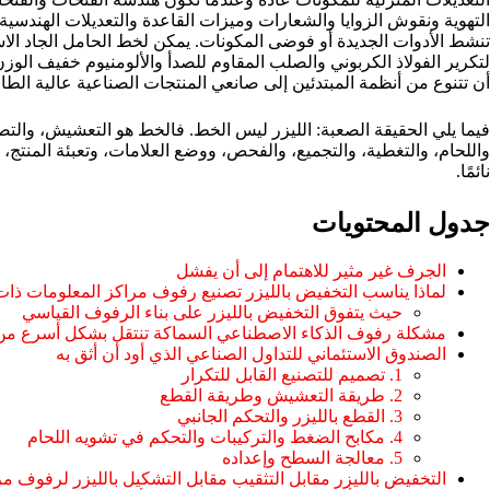
التهوية ونقوش الزوايا والشعارات وميزات القاعدة والتعديلات الهندسية 
تنشط الأدوات الجديدة أو فوضى المكونات. يمكن لخط الحامل الجاد الا
لتكرير الفولاذ الكربوني والصلب المقاوم للصدأ والألومنيوم خفيف الو
أن تتنوع من أنظمة المبتدئين إلى صانعي المنتجات الصناعية عالية الطاق
فيما يلي الحقيقة الصعبة: الليزر ليس الخط. فالخط هو التعشيش، والتصغي
واللحام، والتغطية، والتجميع، والفحص، ووضع العلامات، وتعبئة المنتج، 
نائمًا.
جدول المحتويات
الجرف غير مثير للاهتمام إلى أن يفشل
لماذا يناسب التخفيض بالليزر تصنيع رفوف مراكز المعلومات ذات 
حيث يتفوق التخفيض بالليزر على بناء الرفوف القياسي
مشكلة رفوف الذكاء الاصطناعي السماكة تنتقل بشكل أسرع من ا
الصندوق الاستئماني للتداول الصناعي الذي أود أن أثق به
1. تصميم للتصنيع القابل للتكرار
2. طريقة التعشيش وطريقة القطع
3. القطع بالليزر والتحكم الجانبي
4. مكابح الضغط والتركيبات والتحكم في تشويه اللحام
5. معالجة السطح وإعداده
التخفيض بالليزر مقابل التثقيب مقابل التشكيل بالليزر لرفوف م