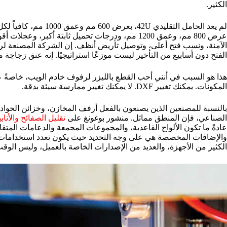
الكثير.
عرض 800 مم، وعمق 1200 مم، ودرجات تحميل ثابتة أكبر،
الآمنة، ونسب فتح أعلى، وتوصيل تأريض أنظف. إن الشركة المصنعة لرف
الفتح دون أسابيع من التأخير ليست موزعًا استراتيجيًا. إنه عنق زجاجة
هذا هو السبب في أنني أحب القطع بالليزر لرفوف خادم الويب، خاصةً 
المكونات. يمكنك تغيير DXF. لا يمكنك تغيير ممارسة سيئة بدقة.
بالنسبة للمصنعين الذين يصنعون بالفعل أرفف المخازن، وخزائن الخواد
الصناعي، فإن المنطق مماثل. منشور بوغونغ على
تقليل الصفائح والأنا
عادةً ما تكون الألواح القاعدية، والمجموعات المجمعة والدعامات المتقا
والإضافات المخصصة هي على وجه التحديد حيث يكون تعدد استخدامات ال
الكثير من الأجهزة، والعديد من الإصدارات الخاصة بالعميل، وليس الوقت