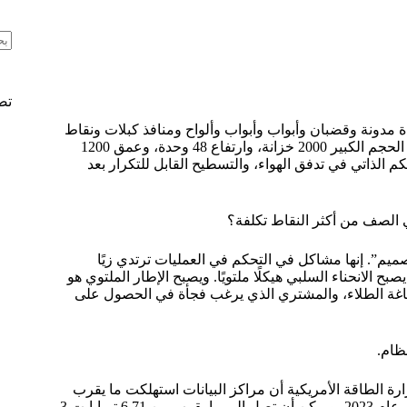
لا
تو
نتا
تص
 مدونة وقضبان وأبواب وأبواب وألواح ومنافذ كبلات ونقاط
تأريض وطلاء مسحوق - ولكن في اللحظة التي يطلب فيها المشتري ذو الحجم الكبير 2000 خزانة، وارتفاع 48 وحدة، وعمق 1200
اح الطمس والتحكم الذاتي في تدفق الهواء، والتسطيح القابل للتكرار بعد
 الصف من أكثر النقاط تكلفة؟
”. إنها مشاكل في التحكم في العمليات ترتدي زيًا
بح الانحناء السلبي هيكلًا ملتويًا. ويصبح الإطار الملتوي هو
اغة الطلاء، والمشتري الذي يرغب فجأة في الحصول على
ظام.
ت وزارة الطاقة الأمريكية أن مراكز البيانات استهلكت ما يقرب
من 4.41 تيرابايت 3 تيرابايت 3 تيرابايت من إجمالي الطاقة الأمريكية في عام 2023، ويمكن أن تصل إلى ما يقرب من 6.71 تيرابايت 3