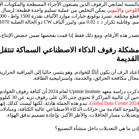
بالنسبة لصانعي الرفوف الذين يصنعون الأجزاء المسطحة والمكونات الأ
اللوحي والأنبوبي
يمكن التخلص من عملية تسليم واحدة فظيعة: إرسال واق
مم، وقابلية تكرار ≤ ± 0.02 مم، وليزر ألياف CW ذو الحالة الصلبة 1070 نانومتر في صفحة المعدات تلك.
تصدر هذه الأرقام. ومع ذلك فقط إذا قمت بفحصها ضمن حصص الإنتاج
مشكلة رفوف الذكاء الاصطناعي السماكة تنتقل
القديمة
اعتاد الرف أن يكون أثاثًا للخوادم. وهو ينتمي حاليا إلى المراقبة الحرار
مجال مكافحة الحرائق، والخدمة، واستراتيجية الطاقة.
حين أن غالبية المراكز لا تحتوي حتى الآن على رفوف تزيد عن 30 كيلوواط، وفقًا
Global Data Center 2024
. تبدو هذه الجملة هادئة. لكنها ليست كذلك. إنه
والموجة القادمة من خزانات الذكاء الاصطناعي عالية الكثافة، ومبادلات
وتعديلات مسار الحافلات، والأطر الأكبر، وإعادة تصميم تدفق الهواء.
إذن ما هي التعديلات داخل منشأة التصنيع؟