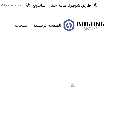
لتجاوز
+86 13964177675
طريق شونهوا، مدينة جينان، شاندونغ
لى
لمحتوى
الصفحة الرئيسية
منتجات
التصنيع بكميات كبيرة لرفوف مركز البيانات با
يتطلب الطلب على الذكاء الاصطناعي بناء وتشييد مراكز المعلومات
الرفوف تتوقف عن العمل على الأعمال المعدنية الأساسية: الفتحات وا
تناقش هذه المقالة سبب وجود الاختزال بالليزر حاليًا في منشأ
المشرف
2026-06-03
ماكينات القطع