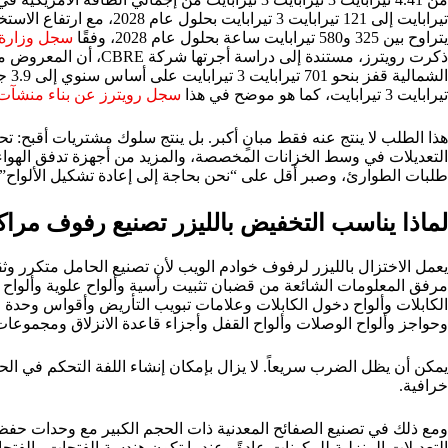
يتراوح بين 325 و580 تيرابايت ساعة بحلول عام 2028، وفقًا
سجل وزارة 
ذكرت رويترز، مستندة إلى در
تيرابايت 3 تيرابايت، كما هو موضح في هذا
سجل رويترز عن بناء منشآت 
هذا الطلب لا ينتج عنه فقط مبانٍ أكبر. بل ينتج سلوك مشتريات أقبح: 
التعديلات في وسط الخزانات المخصصة، والمزيد من أجهزة تدفق الهواء، و
طلبات الطوارئ، وصبر أقل على “نحن بحاجة إلى إعادة تشكيل الألواح”.
لماذا يناسب التخفيض بالليزر تصنيع رفوف مراك
يعمل الاختزال بالليزر لرفوف خوادم الويب لأن تصنيع الحامل متكرر وثق
مرفق المعلومات الشائعة من قضبان تثبيت رأسية وألواح علوية وألواح سف
الكابلات وألواح دخول الكابلات وعلامات تبويب التأريض وأقواس وحدة ا
وحواجز وألواح الوصلات وألواح القفل وأجزاء قاعدة الانزلاق ومجموعات ال
يمكن أن يظل الضرب سريعاً. لا يزال بإمكان إنشاء اللفة التحكم في الح
خرافية.
ومع ذلك في تصنيع الصفائح المعدنية ذات الحجم الكبير مع وحدات حفظ 
التعديلات المنزلية للمكونات عادةً وعندما تكون هندسة الفتحات والفت