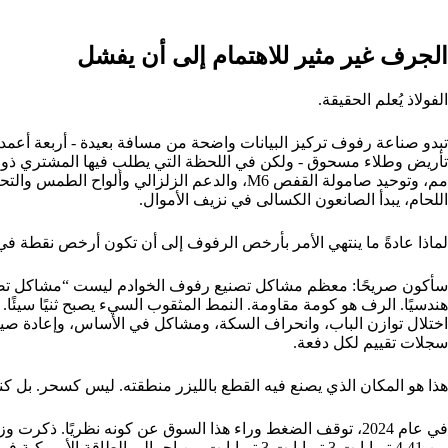
الجرف غير مثير للاهتمام إلى أن يفشل
الفولاذ يُعلم الحقيقة.
تبدو صناعة رفوف تركيز البيانات واضحة من مسافة بعيدة - أربعة أعمدة
مم، وتوحيد صامولة القفص M6، والدعم الزلزالي وألو
اللحام، يبدأ الصانعون الكسالى في نزيف الأموال.
لماذا عادةً ما ينتهي الأمر بأرخص الرفوف إلى أن تكون أرخص نقطة في
سأكون صريحًا: معظم مشاكل تصنيع رفوف الخوادم ليست “مشاكل تصميم
هندسيًا. الرف هو كومة مقاومة. النمط المثقوب السيء يصبح ثنيًا سيئًا. يص
اختلال توازن الباب، وانحراف السكة، ومشاكل في الأساس، وإعادة صي
سجلات تقييم لكل دفعة.
هذا هو المكان الذي يصنع فيه القطع بالليزر منطقته. ليس كسحر. بل كن
في عام 2024، توقف الضغط وراء هذا السوق عن كونه نظريًا. ذكر