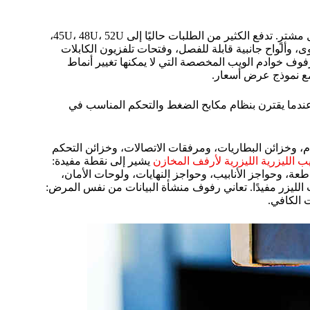
لم يعد الحامل التقليدي 42U، بعرض 600 مم وعمق 1000 مم، كافياً لكل مشترٍ. تدفع الكثير من الطلبات حاليًا إلى 45U، 48U، 52U،
 وعجلات أقوى، وألواح جانبية قابلة للفصل، وفتحات تلفزيون الكابلات
وف خوادم الويب المخصصة التي لا يمكنها تغيير أنماط
 مع نموذج عرض أسعار.
عندما يقترن بنظام مكابح الضغط والتحكم المناسب في
م، وخزائن البطاريات، ومرفقات الاتصالات، وخزائن التحكم
بيب الليزرية الليزرية لأرفف المخازن
يشير إلى نقطة مفيدة:
طعة، وحواجز الأنابيب، وحواجز النهايات، ولوحات الأمان،
ليزر مفيدًا. تعاني رفوف منشأة البيانات من نفس المرض:
 الكافي.