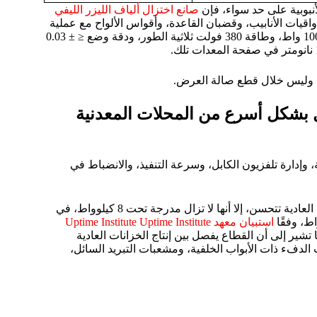
نبوبية على حد سواء، فإن
صانع اختزال ألياف الليزر الليفي
يات الأنابيب، وقضبان القاعدة، وأقواس الألواح مع عملية
قطع مختلفة. تسرد بوغونغ خيارات موارد الألياف بقدرة 1500 واط - 10000 واط، وطاقة 380 فولت ثلاثية الطور، ودقة وضع ≤ ± 0.03
، وليس خلال قطع صالة العرض.
 بشكل أسرع من المحلات المعدنية
ية، وإدارة تلفزيون الكابل، وسرعة التنفيذ، والانضباط في
ذكرت دراسة معهد Uptime Institute لعام 2024 أن كثافة رفوف الخوادم العادية تتحسن، إلا أنها لا تزال مدرجة تحت 8 كيلوواط، في
استبيان معهد Uptime Institute Uptime Institute
ا تشير إلى أن القطاع يفصل بين إنتاج الخزانات العادية
 الدفء ذات الأبواب الخلفية، ومشعبات التبريد السائل،