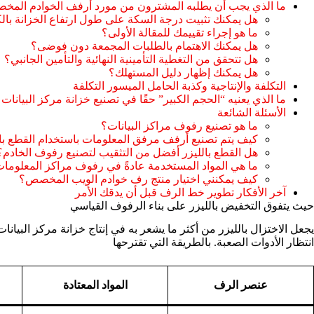
ما الذي يجب أن يطلبه المشترون من مورد أرفف الخوادم المخ
هل يمكنك تثبيت درجة السكة على طول ارتفاع الخزانة بال
ما هو إجراء تقييمك للمقالة الأولى؟
هل يمكنك الاهتمام بالطلبات المجمعة دون فوضى؟
هل تتحقق من التغطية التأمينية النهائية والتأمين الجانبي؟
هل يمكنك إظهار دليل المستهلك؟
التكلفة والإنتاجية وكذبة الحامل الميسور التكلفة
ما الذي يعنيه “الحجم الكبير” حقًا في تصنيع خزانة مركز البيانات
الأسئلة الشائعة
ما هو تصنيع رفوف مراكز البيانات؟
كيف يتم تصنيع أرفف مرفق المعلومات باستخدام القطع بال
هل القطع بالليزر أفضل من التثقيب لتصنيع رفوف الخادم؟
ما هي المواد المستخدمة عادةً في رفوف مراكز المعلوما
كيف يمكنني اختيار منتج رف خوادم الويب المخصص؟
آخر الأفكار تطوير خط الرف قبل أن يدقك الأمر
حيث يتفوق التخفيض بالليزر على بناء الرفوف القياسي
يجعل الاختزال بالليزر من أكثر ما يشعر به في إنتاج خزانة مركز البيان
انتظار الأدوات الصعبة. بالطريقة التي تقترحها
عنصر الرف
المواد المعتادة