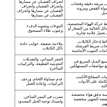
انحراف القضبان عن مسارها
 مربعة دقيقة وفتحات
وانحراف القضبان وانحراف
ولة القفص ومرونة
القضبان عن مسارها وانحراف
ديل
القضبان عن مسارها
ط حركة الهواء المخصصة،
النتوءات وتشويه الدفء
دائل الخالية من الشعار أو
وعيوب طلاء المسحوق
 تحمل علامة تجارية
ط إدخال الكابلات،
ملاءمة ضعيفة، جوانب حادة،
حات شريط الفرشاة،
تآكل الكابلات
مات التبويب الأساسية
الحفر الميداني، والتعديلات
نيع البديل السريع في
التحديثية الفظيعة، والتركيبات
ع مواصفات المستهلكين
المتأخرة
ات الصفائح/الأنابيب
عدم مساواة اللحام، وزحف
كاملة على الأدوات
التركيبات، وإعادة العمل
الية
سة تدفق هواء مخصصة
تسرب في الممر الساخن،
فضة التجهيز منخفضة
وانسداد توجيه الحبل المسدود
هيز