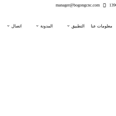
manager@bogongcnc.com
معلومات عنا
التطبيق
المدونة
اتصال
ستخدام القطع بالليزر
 بشكل أسرع، ومع ذلك لا تزال سلسلة توريد
لانحناءات وتشويه اللحام والطبقة والتكرار.
ة تصنيع رفوف مراكز البيانات الشديدة.
 بالليزر لحامل مركز البيانات