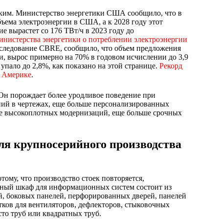
еским. Министерство энергетики США сообщило, что в
бъема электроэнергии в США, а к 2028 году этот
е вырастет со 176 ТВт/ч в 2023 году до
нистерства энергетики о потреблении электроэнергии
 исследование CBRE, сообщило, что объем предложения
, вырос примерно на 70% в годовом исчислении до 3,9
 упало до 2,8%, как показано на этой странице.
Рекорд
й Америке
.
 Он порождает более уродливое поведение при
ений в чертежах, еще больше персонализированных
ше высокоплотных модернизаций, еще больше срочных
ля крупносерийного производства
ому, что производство стоек повторяется,
ный шкаф для информационных систем состоит из
, боковых панелей, перфорированных дверей, панелей
тков для вентиляторов, дефлекторов, стыковочных
сто труб или квадратных труб.