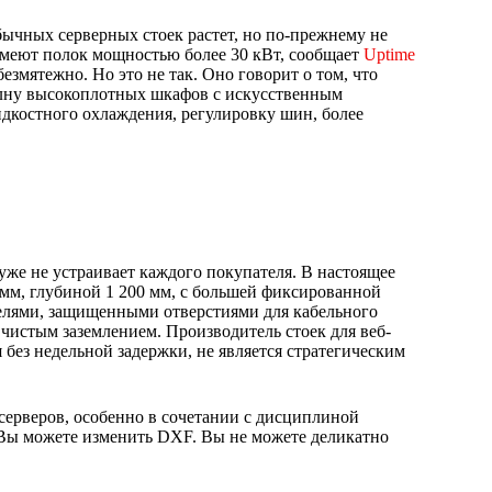
обычных серверных стоек растет, но по-прежнему не
 имеют полок мощностью более 30 кВт, сообщает
Uptime
безмятежно. Но это не так. Оно говорит о том, что
олну высокоплотных шкафов с искусственным
идкостного охлаждения, регулировку шин, более
уже не устраивает каждого покупателя. В настоящее
 мм, глубиной 1 200 мм, с большей фиксированной
елями, защищенными отверстиями для кабельного
чистым заземлением. Производитель стоек для веб-
 без недельной задержки, не является стратегическим
серверов, особенно в сочетании с дисциплиной
Вы можете изменить DXF. Вы не можете деликатно