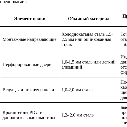
предполагает:
П
Элемент полки
Обычный материал
Холоднокатаная сталь 1,5-
То
Монтажные направляющие
2,5 мм или оцинкованная
отв
сталь
ги
Ин
1,0-1,5 мм сталь или легкий
дви
Перфорированные двери
алюминий
отс
фи
По
каб
Ведущая и нижняя панели
1,0-2,0 мм сталь
ще
для
Быс
Кронштейны PDU и
про
1,2- 2,0 мм сталь
дополнительные пластины
по
сп