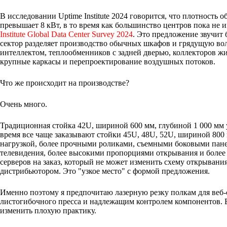
В исследовании Uptime Institute 2024 говорится, что плотность 
превышает 8 кВт, в то время как большинство центров пока не
Institute Global Data Center Survey 2024
. Это предложение звучит 
сектор разделяет производство обычных шкафов и грядущую в
интеллектом, теплообменников с задней дверью, коллекторов ж
крупные каркасы и перепроектирование воздушных потоков.
Что же происходит на производстве?
Очень много.
Традиционная стойка 42U, шириной 600 мм, глубиной 1 000 мм 
время все чаще заказывают стойки 45U, 48U, 52U, шириной 800
нагрузкой, более прочными роликами, съемными боковыми пан
телевидения, более высокими пропорциями открывания и более 
серверов на заказ, который не может изменить схему открывания
дистрибьютором. Это "узкое место" с формой предложения.
Именно поэтому я предпочитаю лазерную резку полкам для веб-
листогибочного пресса и надлежащим контролем компонентов. 
изменить плохую практику.