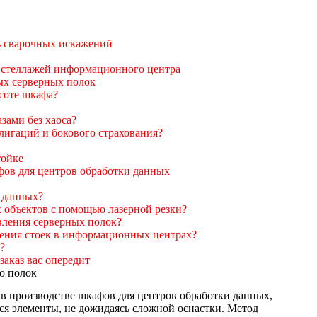
ь сварочных искажений
я стеллажей информационного центра
ых серверных полок
соте шкафа?
зами без хаоса?
игаций и бокового страхования?
тойке
фов для центров обработки данных
и данных?
 объектов с помощью лазерной резки?
овления серверных полок?
ления стоек в информационных центрах?
?
заказ вас опередит
ю полок
в производстве шкафов для центров обработки данных,
я элементы, не дожидаясь сложной оснастки. Метод