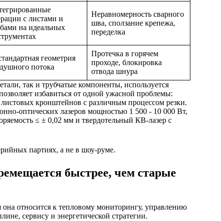
тегрированные
Неравномерность сварного
рации с листами и
шва, сползание крепежа,
убами на идеальных
переделка
струментах
Протечка в горячем
тандартная геометрия
проходе, блокировка
здушного потока
отвода шнура
тали, так и трубчатые компоненты, используется
позволяет избавиться от одной ужасной проблемы:
 листовых кронштейнов с различным процессом резки.
нно-оптических лазеров мощностью 1 500 - 10 000 Вт,
торяемость ≤ ± 0,02 мм и твердотельный КВ-лазер с
рийных партиях, а не в шоу-руме.
емещается быстрее, чем старые
я она относится к тепловому мониторингу, управлению
лине, сервису и энергетической стратегии.