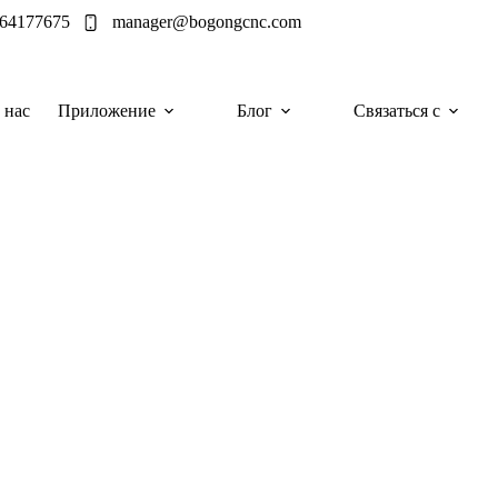
964177675
manager@bogongcnc.com
 нас
Приложение
Блог
Связаться с
ки данных с помощью лазерной резки
оздания и строительства информационных
я на фундаментальной металлообработке:
ости. В этой статье рассказывается о том,
а этапе производства сложных полок для
ых.
езки для стоек центров обработки данных