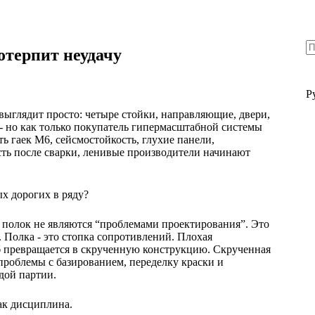
Н
н
потерпит неудачу
н
Р
выглядит просто: четыре стойки, направляющие, двери,
 - но как только покупатель гипермасштабной системы
ь гаек M6, сейсмостойкость, глухие панели,
ть после сварки, ленивые производители начинают
х дорогих в ряду?
 полок не являются “проблемами проектирования”. Это
Полка - это стопка сопротивлений. Плохая
б превращается в скрученную конструкцию. Скрученная
 проблемы с базированием, переделку краски и
дой партии.
как дисциплина.