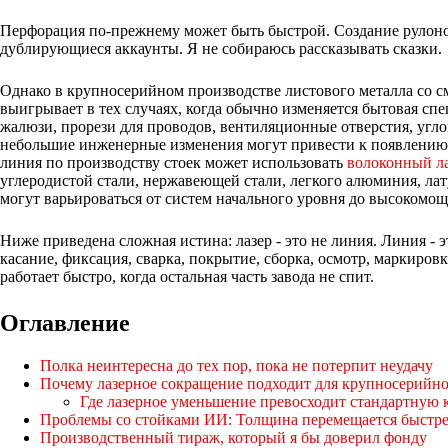
Перфорация по-прежнему может быть быстрой. Создание рулон
дублирующиеся аккаунты. Я не собираюсь рассказывать сказки.
Однако в крупносерийном производстве листового металла со 
выигрывает в тех случаях, когда обычно изменяется бытовая сп
жалюзи, прорези для проводов, вентиляционные отверстия, угл
небольшие инженерные изменения могут привести к появлению 
линия по производству стоек может использовать
волоконный ла
углеродистой стали, нержавеющей стали, легкого алюминия, ла
могут варьироваться от систем начального уровня до высоком
Ниже приведена сложная истина: лазер - это не линия. Линия - э
касание, фиксация, сварка, покрытие, сборка, осмотр, маркировк
работает быстро, когда остальная часть завода не спит.
Оглавление
Полка неинтересна до тех пор, пока не потерпит неудачу
Почему лазерное сокращение подходит для крупносерийно
Где лазерное уменьшение превосходит стандартную
Проблемы со стойками ИИ: Толщина перемещается быстрее
Производственный тираж, который я бы доверил фонду