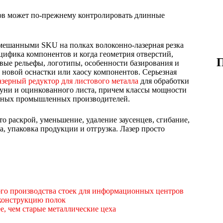
ов может по-прежнему контролировать длинные
смешанными SKU на полках волоконно-лазерная резка
ецифика компонентов и когда геометрия отверстий,
овые рельефы, логотипы, особенности базирования и
новой оснастки или хаосу компонентов. Серьезная
зерный редуктор для листового металла
для обработки
туни и оцинкованного листа, причем классы мощности
ощных промышленных производителей.
то раскрой, уменьшение, удаление заусенцев, сгибание,
а, упаковка продукции и отгрузка. Лазер просто
го производства стоек для информационных центров
 конструкцию полок
, чем старые металлические цеха