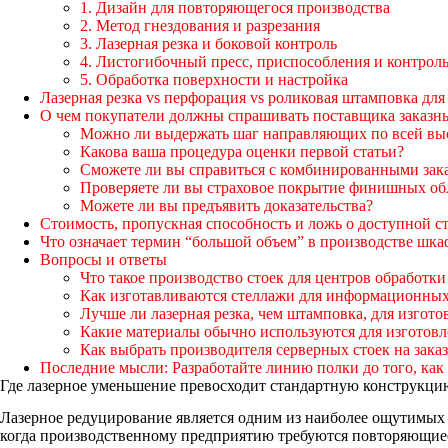
1. Дизайн для повторяющегося производства
2. Метод гнездования и разрезания
3. Лазерная резка и боковой контроль
4. Листогибочный пресс, приспособления и контрол
5. Обработка поверхности и настройка
Лазерная резка vs перфорация vs роликовая штамповка дл
О чем покупатели должны спрашивать поставщика заказн
Можно ли выдержать шаг направляющих по всей вы
Какова ваша процедура оценки первой статьи?
Сможете ли вы справиться с комбинированными зака
Проверяете ли вы страховое покрытие финишных обл
Можете ли вы предъявить доказательства?
Стоимость, пропускная способность и ложь о доступной с
Что означает термин “большой объем” в производстве шка
Вопросы и ответы
Что такое производство стоек для центров обработк
Как изготавливаются стеллажи для информационных
Лучше ли лазерная резка, чем штамповка, для изгот
Какие материалы обычно используются для изготов
Как выбрать производителя серверных стоек на заказ
Последние мысли: Разработайте линию полки до того, как 
Где лазерное уменьшение превосходит стандартную конструкци
Лазерное редуцирование является одним из наиболее ощутимых 
когда производственному предприятию требуются повторяющиес