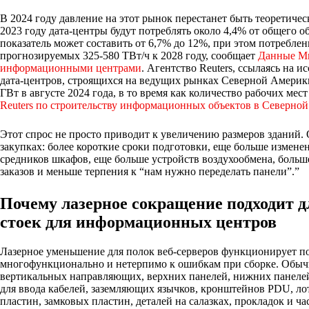
В 2024 году давление на этот рынок перестанет быть теоретич
2023 году дата-центры будут потреблять около 4,4% от общего о
показатель может составить от 6,7% до 12%, при этом потреблени
прогнозируемых 325-580 ТВт/ч к 2028 году, сообщает
Данные Ми
информационными центрами
. Агентство Reuters, ссылаясь на
дата-центров, строящихся на ведущих рынках Северной Америки
ГВт в августе 2024 года, в то время как количество рабочих мест
Reuters по строительству информационных объектов в Северно
Этот спрос не просто приводит к увеличению размеров зданий.
закупках: более короткие сроки подготовки, еще больше измен
средников шкафов, еще больше устройств воздухообмена, боль
заказов и меньше терпения к “нам нужно переделать панели”.”
Почему лазерное сокращение подходит д
стоек для информационных центров
Лазерное уменьшение для полок веб-серверов функционирует пот
многофункционально и нетерпимо к ошибкам при сборке. Обыч
вертикальных направляющих, верхних панелей, нижних панелей
для ввода кабелей, заземляющих язычков, кронштейнов PDU, ло
пластин, замковых пластин, деталей на салазках, прокладок и ча