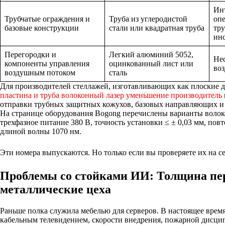
Ин
Трубчатые ограждения и
Труба из углеродистой
опе
базовые конструкции
стали или квадратная труба
тр
ин
Перегородки и
Легкий алюминий 5052,
Нес
компоненты управления
оцинкованный лист или
во
воздушным потоком
сталь
Для производителей стеллажей, изготавливающих как плоские де
пластина и труба волоконный лазер уменьшение производитель
отправки трубных защитных кожухов, базовых направляющих и
На странице оборудования Bogong перечислены варианты волоко
трехфазное питание 380 В, точность установки ≤ ± 0,03 мм, пов
длиной волны 1070 нм.
Эти номера выпускаются. Но только если вы проверяете их на се
Проблемы со стойками ИИ: Толщина пер
металлические цеха
Раньше полка служила мебелью для серверов. В настоящее врем
кабельным телевидением, скорости внедрения, пожарной дисцип