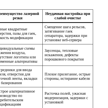
реимущество лазерной
Неудачная настройка при
резки
слабой очистке
Смещение шага рельсов,
чные квадратные
затягивание гаек
ерстия, пазы для гаек,
сепаратора, задержки при
бкость модификации
установке веб-сервера
дивидуальные схемы
Заусенцы, тепловые
жения воздуха,
искажения, дефекты
утствие логотипа или
порошкового покрытия
рменные альтернативы
средники для ввода
еля, отверстия для
Плохое прилегание, острые
точной ленты, вкладки
стороны, истирание кабеля
 базирования
трое альтернативное
Расточка полей, ужасная
изводство по
модернизация, задержки с
требительским
установкой
ецификациям