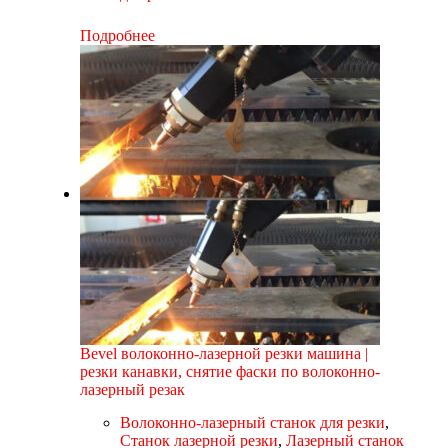
Подробнее
Bevel волоконно-лазерной резки машина |
резки канавки, снятие фаски по волоконно-
лазерный резак
Волоконно-лазерный станок для резки
,
Станок лазерной резки
,
Лазерный станок