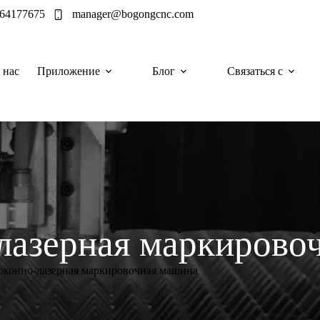
964177675
manager@bogongcnc.com
 нас
Приложение
Блог
Связаться с
лазерная маркирово
оконно-лазерная маркировочная машина