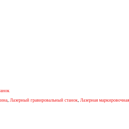
танок
шина
,
Лазерный гравировальный станок
,
Лазерная маркировочна