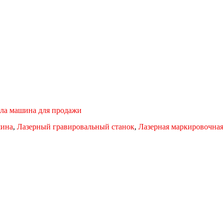
лла машина для продажи
шина
,
Лазерный гравировальный станок
,
Лазерная маркировочна