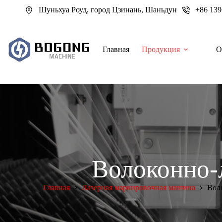
Перейти
Шуньхуа Роуд, город Цзинань, Шаньдун
+86 13
к
сути
Главная
Продукция
О
Волоконно-
Главная
Лазерная маркировочная машина
Вол