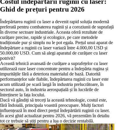
Costul îndepărtării ruginii cu laser:
Ghid de prețuri pentru 2026
Îndepărtarea ruginii cu laser a devenit rapid soluția modernă
preferată pentru combaterea ruginii și a coroziunii de suprafață
în diverse sectoare industriale. Aceasta oferă rezultate de
curățare precise, rapide și ecologice, pe care metodele
tradiționale pur și simplu nu le pot egala. Prețul unui aparat de
îndepărtare a ruginii cu laser variază între 4.000,00 USD și
50.000,00 USD. Cum să alegi aparatul de curățare cu laser
potrivit?
Această tehnică avansată de curățare a suprafețelor cu laser
utilizează raze laser concentrate pentru a îndepărta rugina și
impuritățile fără a deteriora materialul de bază. Datorită
performanțelor sale fiabile, îndepărtarea ruginii cu laser este
acum utilizată pe scară largă în industria prelucrătoare, în
sectorul auto, în industria aerospațială și în lucrările de
întreținere la fața locului.
Dacă vă gândiți să treceți la această tehnologie, costul este,
fără îndoială, principala voastră preocupare. Mulți factori
influențează în mod direct prețul îndepărtării ruginii cu laser.
În acest ghid actualizat pentru 2026, vă prezentăm în detaliu
tot ce trebuie să știți pentru a lua o decizie rentabilă.