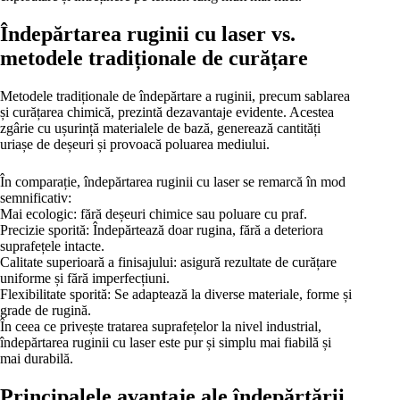
Îndepărtarea ruginii cu laser vs.
metodele tradiționale de curățare
Metodele tradiționale de îndepărtare a ruginii, precum sablarea
și curățarea chimică, prezintă dezavantaje evidente. Acestea
zgârie cu ușurință materialele de bază, generează cantități
uriașe de deșeuri și provoacă poluarea mediului.
În comparație, îndepărtarea ruginii cu laser se remarcă în mod
semnificativ:
Mai ecologic: fără deșeuri chimice sau poluare cu praf.
Precizie sporită: Îndepărtează doar rugina, fără a deteriora
suprafețele intacte.
Calitate superioară a finisajului: asigură rezultate de curățare
uniforme și fără imperfecțiuni.
Flexibilitate sporită: Se adaptează la diverse materiale, forme și
grade de rugină.
În ceea ce privește tratarea suprafețelor la nivel industrial,
îndepărtarea ruginii cu laser este pur și simplu mai fiabilă și
mai durabilă.
Principalele avantaje ale îndepărtării