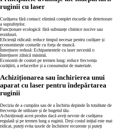
ruginii cu laser
Curățarea fără contact: elimină complet riscurile de deteriorare
a suprafețelor.
Funcționare ecologică: fără substanțe chimice nocive sau
reziduuri.
Eficiență ridicată: reduce timpul necesar pentru curățare și
economisește costurile cu forța de muncă.
Întreținere redusă: Echipamentele cu laser necesită o
întreținere zilnică minimă.
Economii de costuri pe termen lung: reduce frecvența
curățării, a refacerilor și a consumului de materiale.
Achiziționarea sau închirierea unui
aparat cu laser pentru îndepărtarea
ruginii
Decizia de a cumpăra sau de a închiria depinde în totalitate de
frecvența de utilizare și de bugetul tău.
Achiziționați acest produs dacă aveți nevoie de curățarea
regulată și pe termen lung a ruginii. Deși costul inițial este mai
ridicat, puteți evita taxele de închiriere recurente și puteți