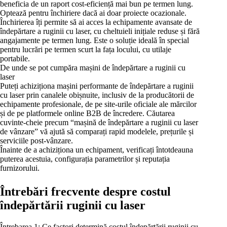
beneficia de un raport cost-eficiență mai bun pe termen lung.
Optează pentru închiriere dacă ai doar proiecte ocazionale.
Închirierea îți permite să ai acces la echipamente avansate de
îndepărtare a ruginii cu laser, cu cheltuieli inițiale reduse și fără
angajamente pe termen lung. Este o soluție ideală în special
pentru lucrări pe termen scurt la fața locului, cu utilaje
portabile.
De unde se pot cumpăra mașini de îndepărtare a ruginii cu
laser
Puteți achiziționa mașini performante de îndepărtare a ruginii
cu laser prin canalele obișnuite, inclusiv de la producătorii de
echipamente profesionale, de pe site-urile oficiale ale mărcilor
și de pe platformele online B2B de încredere. Căutarea
cuvinte-cheie precum “mașină de îndepărtare a ruginii cu laser
de vânzare” vă ajută să comparați rapid modelele, prețurile și
serviciile post-vânzare.
Înainte de a achiziționa un echipament, verificați întotdeauna
puterea acestuia, configurația parametrilor și reputația
furnizorului.
Întrebări frecvente despre costul
îndepărtării ruginii cu laser
Întrebarea 1: Ce factori determină costul îndepărtării ruginii cu