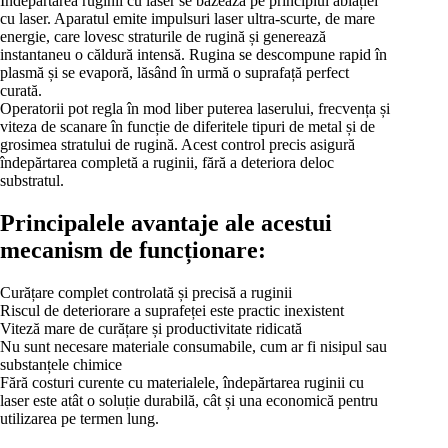
Îndepărtarea ruginii cu laser se bazează pe principiul ablației
cu laser. Aparatul emite impulsuri laser ultra-scurte, de mare
energie, care lovesc straturile de rugină și generează
instantaneu o căldură intensă. Rugina se descompune rapid în
plasmă și se evaporă, lăsând în urmă o suprafață perfect
curată.
Operatorii pot regla în mod liber puterea laserului, frecvența și
viteza de scanare în funcție de diferitele tipuri de metal și de
grosimea stratului de rugină. Acest control precis asigură
îndepărtarea completă a ruginii, fără a deteriora deloc
substratul.
Principalele avantaje ale acestui
mecanism de funcționare:
Curățare complet controlată și precisă a ruginii
Riscul de deteriorare a suprafeței este practic inexistent
Viteză mare de curățare și productivitate ridicată
Nu sunt necesare materiale consumabile, cum ar fi nisipul sau
substanțele chimice
Fără costuri curente cu materialele, îndepărtarea ruginii cu
laser este atât o soluție durabilă, cât și una economică pentru
utilizarea pe termen lung.