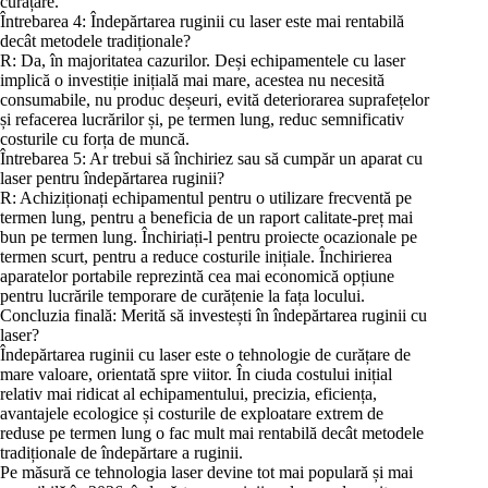
curățare.
Întrebarea 4: Îndepărtarea ruginii cu laser este mai rentabilă
decât metodele tradiționale?
R: Da, în majoritatea cazurilor. Deși echipamentele cu laser
implică o investiție inițială mai mare, acestea nu necesită
consumabile, nu produc deșeuri, evită deteriorarea suprafețelor
și refacerea lucrărilor și, pe termen lung, reduc semnificativ
costurile cu forța de muncă.
Întrebarea 5: Ar trebui să închiriez sau să cumpăr un aparat cu
laser pentru îndepărtarea ruginii?
R: Achiziționați echipamentul pentru o utilizare frecventă pe
termen lung, pentru a beneficia de un raport calitate-preț mai
bun pe termen lung. Închiriați-l pentru proiecte ocazionale pe
termen scurt, pentru a reduce costurile inițiale. Închirierea
aparatelor portabile reprezintă cea mai economică opțiune
pentru lucrările temporare de curățenie la fața locului.
Concluzia finală: Merită să investești în îndepărtarea ruginii cu
laser?
Îndepărtarea ruginii cu laser este o tehnologie de curățare de
mare valoare, orientată spre viitor. În ciuda costului inițial
relativ mai ridicat al echipamentului, precizia, eficiența,
avantajele ecologice și costurile de exploatare extrem de
reduse pe termen lung o fac mult mai rentabilă decât metodele
tradiționale de îndepărtare a ruginii.
Pe măsură ce tehnologia laser devine tot mai populară și mai