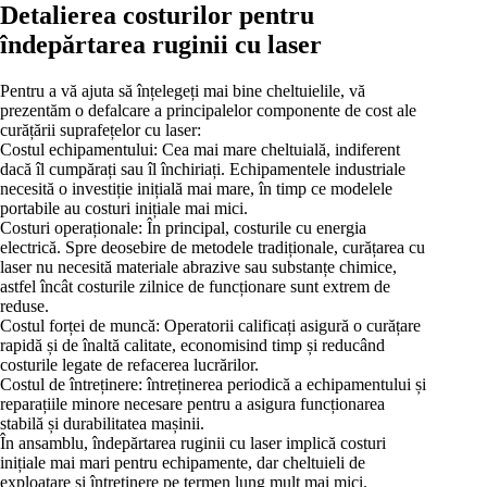
Detalierea costurilor pentru
îndepărtarea ruginii cu laser
Pentru a vă ajuta să înțelegeți mai bine cheltuielile, vă
prezentăm o defalcare a principalelor componente de cost ale
curățării suprafețelor cu laser:
Costul echipamentului: Cea mai mare cheltuială, indiferent
dacă îl cumpărați sau îl închiriați. Echipamentele industriale
necesită o investiție inițială mai mare, în timp ce modelele
portabile au costuri inițiale mai mici.
Costuri operaționale: În principal, costurile cu energia
electrică. Spre deosebire de metodele tradiționale, curățarea cu
laser nu necesită materiale abrazive sau substanțe chimice,
astfel încât costurile zilnice de funcționare sunt extrem de
reduse.
Costul forței de muncă: Operatorii calificați asigură o curățare
rapidă și de înaltă calitate, economisind timp și reducând
costurile legate de refacerea lucrărilor.
Costul de întreținere: întreținerea periodică a echipamentului și
reparațiile minore necesare pentru a asigura funcționarea
stabilă și durabilitatea mașinii.
În ansamblu, îndepărtarea ruginii cu laser implică costuri
inițiale mai mari pentru echipamente, dar cheltuieli de
exploatare și întreținere pe termen lung mult mai mici.