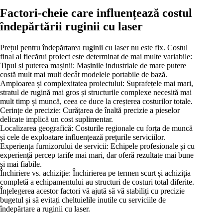
Factori-cheie care influențează costul
îndepărtării ruginii cu laser
Prețul pentru îndepărtarea ruginii cu laser nu este fix. Costul
final al fiecărui proiect este determinat de mai multe variabile:
Tipul și puterea mașinii: Mașinile industriale de mare putere
costă mult mai mult decât modelele portabile de bază.
Amploarea și complexitatea proiectului: Suprafețele mai mari,
stratul de rugină mai gros și structurile complexe necesită mai
mult timp și muncă, ceea ce duce la creșterea costurilor totale.
Cerințe de precizie: Curățarea de înaltă precizie a pieselor
delicate implică un cost suplimentar.
Localizarea geografică: Costurile regionale cu forța de muncă
și cele de exploatare influențează prețurile serviciilor.
Experiența furnizorului de servicii: Echipele profesionale și cu
experiență percep tarife mai mari, dar oferă rezultate mai bune
și mai fiabile.
Închiriere vs. achiziție: Închirierea pe termen scurt și achiziția
completă a echipamentului au structuri de costuri total diferite.
Înțelegerea acestor factori vă ajută să vă stabiliți cu precizie
bugetul și să evitați cheltuielile inutile cu serviciile de
îndepărtare a ruginii cu laser.