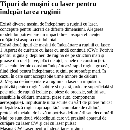
Tipuri de mașini cu laser pentru
îndepărtarea ruginii
Există diverse mașini de îndepărtare a ruginii cu laser,
concepute pentru lucrări de diferite dimensiuni. Alegerea
modelului potrivit are un impact direct asupra eficienței
curățării și asupra costului total.
Există două tipuri de mașini de îndepărtare a ruginii cu laser:
1. Aparat de curățare cu laser cu undă continuă (CW): Potrivit
pentru rugină și depuneri de rugină de pe structuri mari și
groase din oțel (nave, plăci de oțel, schele de construcție).
Fasciculul termic constant îndepărtează rapid rugina groasă,
fiind ideal pentru îndepărtarea ruginii pe suprafețe mari, în
cazul în care sunt acceptabile urme minore de căldură.
2. Mașină de îndepărtare a ruginii cu laser cu impulsuri:
potrivită pentru rugină subțire și ușoară, oxidare superficială și
pete mici de rugină izolate pe piese de precizie, subțiri sau
sensibile la căldură (matrițe, piese auto, componente
aerospațiale). Impulsurile ultra-scurte cu vârf de putere ridicat
îndepărtează rugina aproape fără acumulare de căldură,
protejând metalul de bază împotriva deformării sau decolorării.
Mai jos sunt două videoclipuri care vă prezintă aparatul de
curățare cu laser CW și cel cu laser pulsat
Mașină CW Laser pentru îndepărtarea ruginii