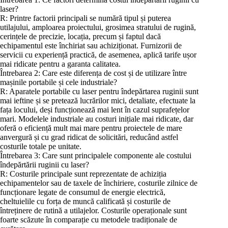
laser?
R: Printre factorii principali se numără tipul și puterea
utilajului, amploarea proiectului, grosimea stratului de rugină,
cerințele de precizie, locația, precum și faptul dacă
echipamentul este închiriat sau achiziționat. Furnizorii de
servicii cu experiență practică, de asemenea, aplică tarife ușor
mai ridicate pentru a garanta calitatea.
Întrebarea 2: Care este diferența de cost și de utilizare între
mașinile portabile și cele industriale?
R: Aparatele portabile cu laser pentru îndepărtarea ruginii sunt
mai ieftine și se pretează lucrărilor mici, detaliate, efectuate la
fața locului, deși funcționează mai lent în cazul suprafețelor
mari. Modelele industriale au costuri inițiale mai ridicate, dar
oferă o eficiență mult mai mare pentru proiectele de mare
anvergură și cu grad ridicat de solicitări, reducând astfel
costurile totale pe unitate.
Întrebarea 3: Care sunt principalele componente ale costului
îndepărtării ruginii cu laser?
R: Costurile principale sunt reprezentate de achiziția
echipamentelor sau de taxele de închiriere, costurile zilnice de
funcționare legate de consumul de energie electrică,
cheltuielile cu forța de muncă calificată și costurile de
întreținere de rutină a utilajelor. Costurile operaționale sunt
foarte scăzute în comparație cu metodele tradiționale de