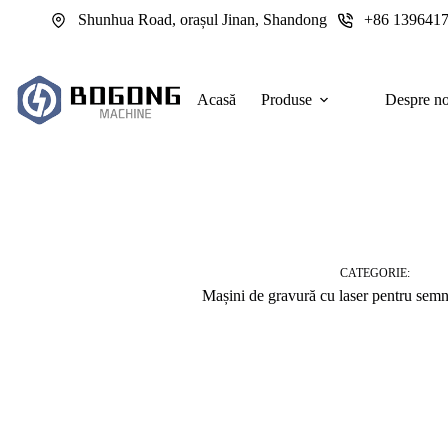
Sari
Shunhua Road, orașul Jinan, Shandong
+86 139641
la
conținut
Acasă
Produse
Despre no
CATEGORIE:
Mașini de gravură cu laser pentru semna