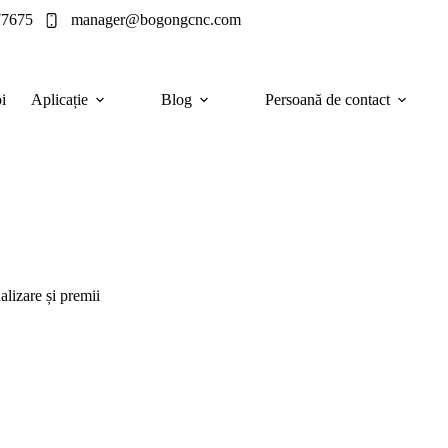
77675
manager@bogongcnc.com
i
Aplicație
Blog
Persoană de contact
lizare și premii