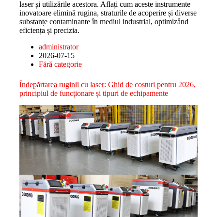
laser și utilizările acestora. Aflați cum aceste instrumente
inovatoare elimină rugina, straturile de acoperire și diverse
substanțe contaminante în mediul industrial, optimizând
eficiența și precizia.
administrator
2026-07-15
Fără categorie
Îndepărtarea ruginii cu laser: Ghid de costuri pentru 2026,
principiul de funcționare și tipuri de echipamente