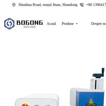
Sari
Shunhua Road, orașul Jinan, Shandong
+86 139641
la
conținut
Acasă
Produse
Despre no