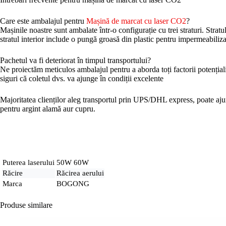
Care este ambalajul pentru
Mașină de marcat cu laser CO2
?
Mașinile noastre sunt ambalate într-o configurație cu trei straturi. Strat
stratul interior include o pungă groasă din plastic pentru impermeabiliza
Pachetul va fi deteriorat în timpul transportului?
Ne proiectăm meticulos ambalajul pentru a aborda toți factorii potențiali 
siguri că coletul dvs. va ajunge în condiții excelente
Majoritatea clienților aleg transportul prin UPS/DHL express, poate ajun
pentru argint alamă aur cupru.
Puterea laserului
50W 60W
Răcire
Răcirea aerului
Marca
BOGONG
Produse similare