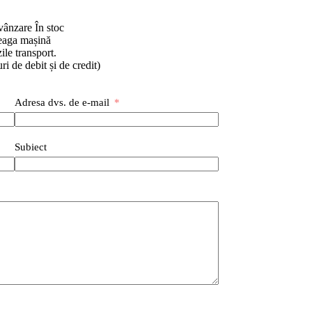
 vânzare În stoc
reaga mașină
ile transport.
ri de debit și de credit)
Adresa dvs. de e-mail
Subiect