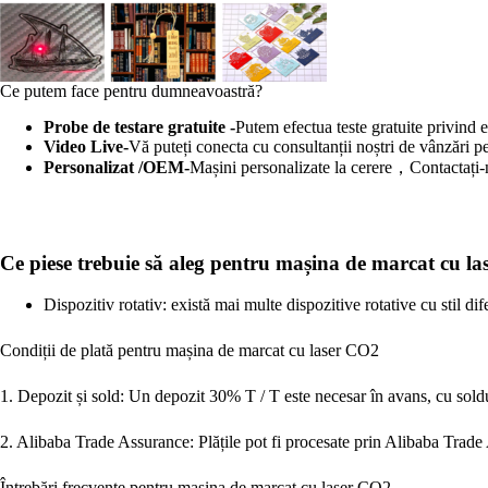
Ce putem face pentru dumneavoastră?
Probe de testare gratuite -
Putem efectua teste gratuite privind 
Video Live-
Vă puteți conecta cu consultanții noștri de vânzări p
Personalizat /OEM-
Mașini personalizate la cerere，Contactați-
Ce piese trebuie să aleg pentru mașina de marcat cu l
Dispozitiv rotativ: există mai multe dispozitive rotative cu stil d
Condiții de plată pentru mașina de marcat cu laser CO2
1. Depozit și sold: Un depozit 30% T / T este necesar în avans, cu soldu
2. Alibaba Trade Assurance: Plățile pot fi procesate prin Alibaba Trade
Întrebări frecvente pentru mașina de marcat cu laser CO2