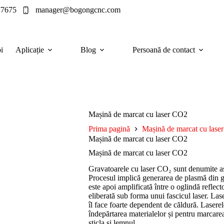
77675
manager@bogongcnc.com
i
Aplicație
Blog
Persoană de contact
Mașină de marcat cu laser CO2
Prima pagină
Mașină de marcat cu laser
Mașină de marcat cu laser CO2
Mașină de marcat cu laser CO2
Gravatoarele cu laser CO₂ sunt denumite ast
Procesul implică generarea de plasmă din g
este apoi amplificată între o oglindă reflecto
eliberată sub forma unui fascicul laser. L
îl face foarte dependent de căldură. Lasere
îndepărtarea materialelor și pentru marcare
sticla și lemnul.