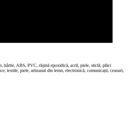
ârtie, ABS, PVC, rășină epoxidică, acril, piele, sticlă, plăci
e, textile, piele, artizanat din lemn, electronică, comunicații, ceasuri,