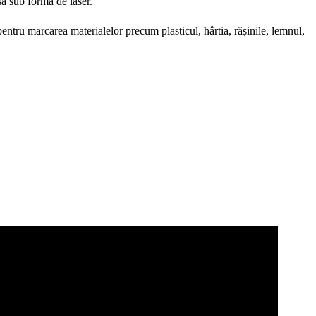
să sub formă de laser.
ntru marcarea materialelor precum plasticul, hârtia, rășinile, lemnul,