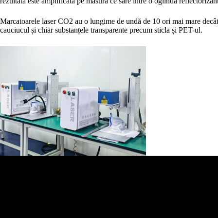
rezultată este amplificată pe măsură ce sare între o oglindă reflectorizan
Marcatoarele laser CO2 au o lungime de undă de 10 ori mai mare decât cea
cauciucul și chiar substanțele transparente precum sticla și PET-ul.