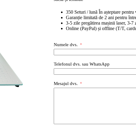
350 Seturi / lună În așteptare pentru
Garanție limitată de 2 ani pentru înt
3-5 zile pregătirea mașinii laser, 3-7 z
Online (PayPal) și offline (T/T, cardu
Numele dvs.
Telefonul dvs. sau WhatsApp
Mesajul dvs.