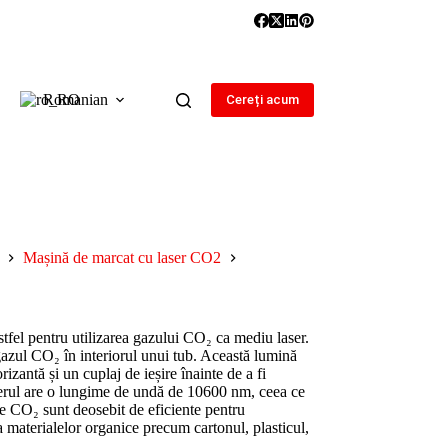
Romanian
Cereți acum
Mașină de marcat cu laser CO2
fel pentru utilizarea gazului CO₂ ca mediu laser.
azul CO₂ în interiorul unui tub. Această lumină
rizantă și un cuplaj de ieșire înainte de a fi
aserul are o lungime de undă de 10600 nm, ceea ce
le CO₂ sunt deosebit de eficiente pentru
a materialelor organice precum cartonul, plasticul,