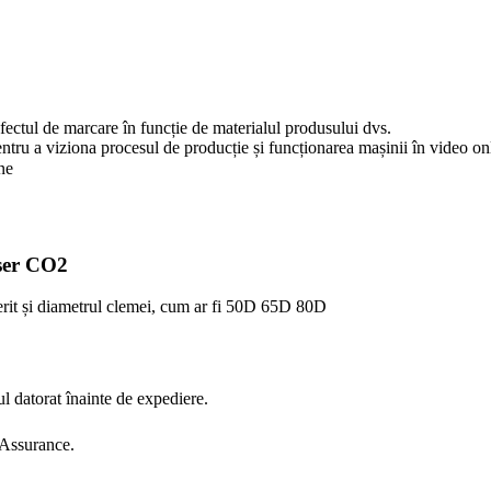
efectul de marcare în funcție de materialul produsului dvs.
entru a viziona procesul de producție și funcționarea mașinii în video on
ne
aser CO2
iferit și diametrul clemei, cum ar fi 50D 65D 80D
l datorat înainte de expediere.
 Assurance.