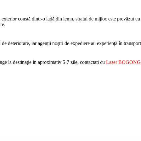
ul exterior constă dintr-o ladă din lemn, stratul de mijloc este prevăzut 
re.
de deteriorare, iar agenții noștri de expediere au experiență în transport
ge la destinație în aproximativ 5-7 zile, contactați cu
Laser BOGONG