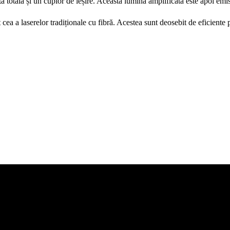
tă totală și un cuplor de ieșire. Această lumină amplificată este apoi emi
 a laserelor tradiționale cu fibră. Acestea sunt deosebit de eficiente pe