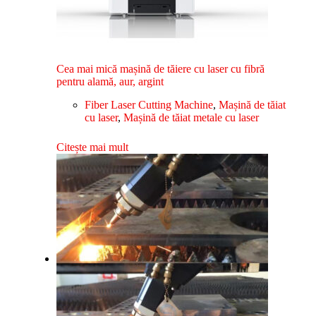
Cea mai mică mașină de tăiere cu laser cu fibră
pentru alamă, aur, argint
Fiber Laser Cutting Machine
,
Mașină de tăiat
cu laser
,
Mașină de tăiat metale cu laser
Citește mai mult