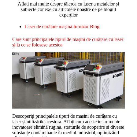
Aflați mai multe despre tăierea cu laser a metalelor și
subiecte conexe cu articolele noastre de pe blogul
experților
Laser de curățare mașină furnizor Blog
Care sunt principalele tipuri de mașini de curățare cu laser
și la ce se folosesc acestea
Descoperiți principalele tipuri de mașini de curățare cu
laser și utilizările acestora. Aflați cum aceste instrumente
inovatoare elimină rugina, straturile de acoperire și diverse
substanțe contaminante în mediul industrial, optimizând