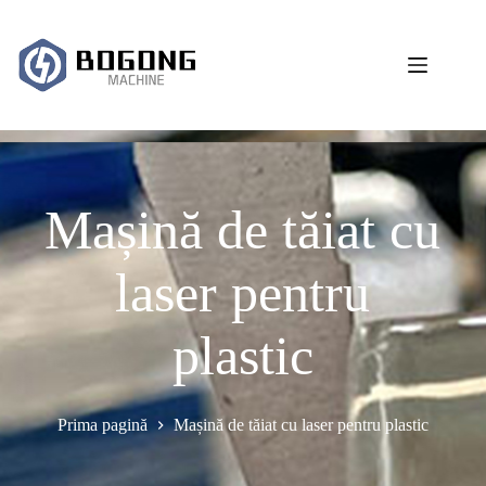
Sari
la
conținut
Mașină de tăiat cu
laser pentru
plastic
Prima pagină
Mașină de tăiat cu laser pentru plastic