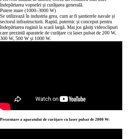
îndepărtarea vopselei și curățarea generală.
Putere mare (1000–3000 W)
Se utilizează în industria grea, cum ar fi șantierele navale și
sectorul infrastructurii. Rapid, puternic și conceput pentru
îndepărtarea ruginii la scară largă. Mai jos găsiți videoclipuri
care prezintă aparatele de curățare cu laser pulsat de 200 W,
300 W, 500 W și 1000 W.
Prezentare a aparatului de curățare cu laser pulsat de 2000 W: