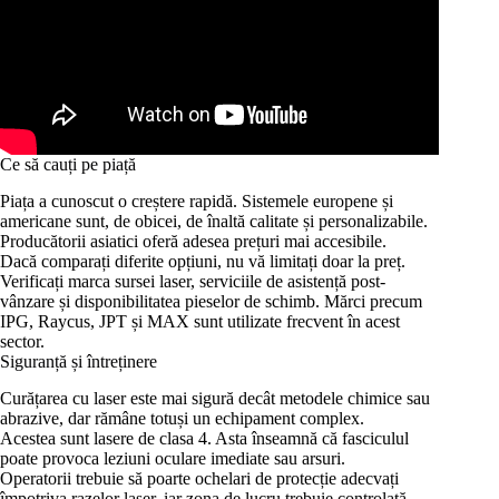
Ce să cauți pe piață
Piața a cunoscut o creștere rapidă. Sistemele europene și
americane sunt, de obicei, de înaltă calitate și personalizabile.
Producătorii asiatici oferă adesea prețuri mai accesibile.
Dacă comparați diferite opțiuni, nu vă limitați doar la preț.
Verificați marca sursei laser, serviciile de asistență post-
vânzare și disponibilitatea pieselor de schimb. Mărci precum
IPG, Raycus, JPT și MAX sunt utilizate frecvent în acest
sector.
Siguranță și întreținere
Curățarea cu laser este mai sigură decât metodele chimice sau
abrazive, dar rămâne totuși un echipament complex.
Acestea sunt lasere de clasa 4. Asta înseamnă că fasciculul
poate provoca leziuni oculare imediate sau arsuri.
Operatorii trebuie să poarte ochelari de protecție adecvați
împotriva razelor laser, iar zona de lucru trebuie controlată