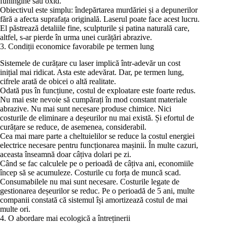
funingine sau oxid.
Obiectivul este simplu: îndepărtarea murdăriei și a depunerilor
fără a afecta suprafața originală. Laserul poate face acest lucru.
El păstrează detaliile fine, sculpturile și patina naturală care,
altfel, s-ar pierde în urma unei curățări abrazive.
3. Condiții economice favorabile pe termen lung
Sistemele de curățare cu laser implică într-adevăr un cost
inițial mai ridicat. Asta este adevărat. Dar, pe termen lung,
cifrele arată de obicei o altă realitate.
Odată pus în funcțiune, costul de exploatare este foarte redus.
Nu mai este nevoie să cumpărați în mod constant materiale
abrazive. Nu mai sunt necesare produse chimice. Nici
costurile de eliminare a deșeurilor nu mai există. Și efortul de
curățare se reduce, de asemenea, considerabil.
Cea mai mare parte a cheltuielilor se reduce la costul energiei
electrice necesare pentru funcționarea mașinii. În multe cazuri,
aceasta înseamnă doar câțiva dolari pe zi.
Când se fac calculele pe o perioadă de câțiva ani, economiile
încep să se acumuleze. Costurile cu forța de muncă scad.
Consumabilele nu mai sunt necesare. Costurile legate de
gestionarea deșeurilor se reduc. Pe o perioadă de 5 ani, multe
companii constată că sistemul își amortizează costul de mai
multe ori.
4. O abordare mai ecologică a întreținerii