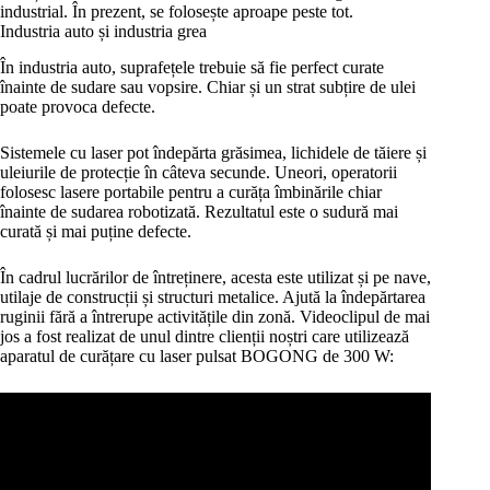
industrial. În prezent, se folosește aproape peste tot.
Industria auto și industria grea
În industria auto, suprafețele trebuie să fie perfect curate
înainte de sudare sau vopsire. Chiar și un strat subțire de ulei
poate provoca defecte.
Sistemele cu laser pot îndepărta grăsimea, lichidele de tăiere și
uleiurile de protecție în câteva secunde. Uneori, operatorii
folosesc lasere portabile pentru a curăța îmbinările chiar
înainte de sudarea robotizată. Rezultatul este o sudură mai
curată și mai puține defecte.
În cadrul lucrărilor de întreținere, acesta este utilizat și pe nave,
utilaje de construcții și structuri metalice. Ajută la îndepărtarea
ruginii fără a întrerupe activitățile din zonă. Videoclipul de mai
jos a fost realizat de unul dintre clienții noștri care utilizează
aparatul de curățare cu laser pulsat BOGONG de 300 W: