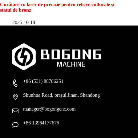
Curățare cu laser de precizie pentru relicve culturale și
statui de bronz
2025-10-14
+86 (531) 88786251
Shunhua Road, orașul Jinan, Shandong
manager@bogongcnc.com
+86 13964177675