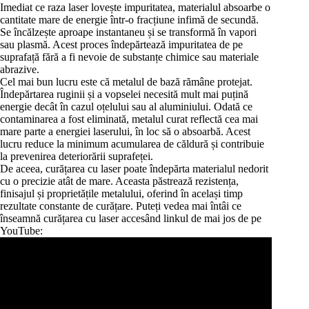
Imediat ce raza laser lovește impuritatea, materialul absoarbe o
cantitate mare de energie într-o fracțiune infimă de secundă.
Se încălzește aproape instantaneu și se transformă în vapori
sau plasmă. Acest proces îndepărtează impuritatea de pe
suprafață fără a fi nevoie de substanțe chimice sau materiale
abrazive.
Cel mai bun lucru este că metalul de bază rămâne protejat.
Îndepărtarea ruginii și a vopselei necesită mult mai puțină
energie decât în cazul oțelului sau al aluminiului. Odată ce
contaminarea a fost eliminată, metalul curat reflectă cea mai
mare parte a energiei laserului, în loc să o absoarbă. Acest
lucru reduce la minimum acumularea de căldură și contribuie
la prevenirea deteriorării suprafeței.
De aceea, curățarea cu laser poate îndepărta materialul nedorit
cu o precizie atât de mare. Aceasta păstrează rezistența,
finisajul și proprietățile metalului, oferind în același timp
rezultate constante de curățare. Puteți vedea mai întâi ce
înseamnă curățarea cu laser accesând linkul de mai jos de pe
YouTube: