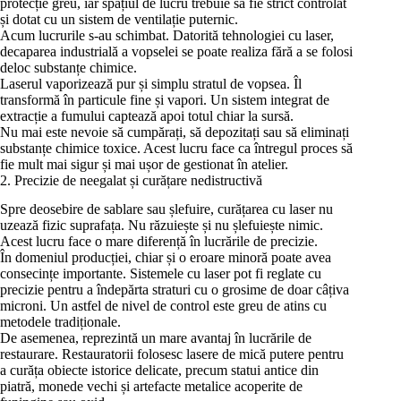
protecție greu, iar spațiul de lucru trebuie să fie strict controlat
și dotat cu un sistem de ventilație puternic.
Acum lucrurile s-au schimbat. Datorită tehnologiei cu laser,
decaparea industrială a vopselei se poate realiza fără a se folosi
deloc substanțe chimice.
Laserul vaporizează pur și simplu stratul de vopsea. Îl
transformă în particule fine și vapori. Un sistem integrat de
extracție a fumului captează apoi totul chiar la sursă.
Nu mai este nevoie să cumpărați, să depozitați sau să eliminați
substanțe chimice toxice. Acest lucru face ca întregul proces să
fie mult mai sigur și mai ușor de gestionat în atelier.
2. Precizie de neegalat și curățare nedistructivă
Spre deosebire de sablare sau șlefuire, curățarea cu laser nu
uzează fizic suprafața. Nu răzuiește și nu șlefuiește nimic.
Acest lucru face o mare diferență în lucrările de precizie.
În domeniul producției, chiar și o eroare minoră poate avea
consecințe importante. Sistemele cu laser pot fi reglate cu
precizie pentru a îndepărta straturi cu o grosime de doar câțiva
microni. Un astfel de nivel de control este greu de atins cu
metodele tradiționale.
De asemenea, reprezintă un mare avantaj în lucrările de
restaurare. Restauratorii folosesc lasere de mică putere pentru
a curăța obiecte istorice delicate, precum statui antice din
piatră, monede vechi și artefacte metalice acoperite de