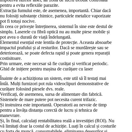
pentru a evita reflexiile parazite.
Extracția fumului este, de asemenea, importantă. Chiar dacă
nu folosiți substanțe chimice, particulele metalice vaporizate
pot fi totuși nocive.
În ceea ce privește întreținerea, sistemul în sine este destul de
simplu. Laserele cu fibră optică nu au multe piese mobile și
pot avea o durată de viață îndelungată.
Elementul esențial este lentila de protecție. Aceasta absoarbe
impactul prafului și al resturilor. Dacă se murdărește sau se
deteriorează, se poate defecta rapid și poate genera reparații
costisitoare.
Prin urmare, este necesar să fie curățat și verificat periodic.
Ghid de inițiere pentru mașina de curățare cu laser
Înainte de a achiziționa un sistem, este util să îl testați mai
întâi. Mulți furnizori pot rula videoclipuri demonstrative de
curățare folosind piesele dvs. reale.
Verificați, de asemenea, sursa de alimentare din fabrică.
Sistemele de mare putere pot necesita curent trifazic.
Și instruirea este importantă. Operatorii au nevoie de timp
pentru a învăța distanța corectă de lucru și tehnica de
manevrare.
Și, în final, calculați rentabilitatea reală a investiției (ROI). Nu
vă limitați doar la costul de achiziție. Luați în calcul și costurile
cu forța de muncă, consumabilele, eliminarea deșeurilor și