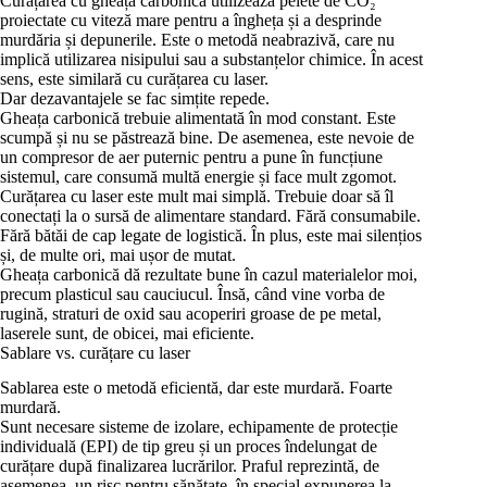
Curățarea cu gheață carbonică utilizează pelete de CO₂
proiectate cu viteză mare pentru a îngheța și a desprinde
murdăria și depunerile. Este o metodă neabrazivă, care nu
implică utilizarea nisipului sau a substanțelor chimice. În acest
sens, este similară cu curățarea cu laser.
Dar dezavantajele se fac simțite repede.
Gheața carbonică trebuie alimentată în mod constant. Este
scumpă și nu se păstrează bine. De asemenea, este nevoie de
un compresor de aer puternic pentru a pune în funcțiune
sistemul, care consumă multă energie și face mult zgomot.
Curățarea cu laser este mult mai simplă. Trebuie doar să îl
conectați la o sursă de alimentare standard. Fără consumabile.
Fără bătăi de cap legate de logistică. În plus, este mai silențios
și, de multe ori, mai ușor de mutat.
Gheața carbonică dă rezultate bune în cazul materialelor moi,
precum plasticul sau cauciucul. Însă, când vine vorba de
rugină, straturi de oxid sau acoperiri groase de pe metal,
laserele sunt, de obicei, mai eficiente.
Sablare vs. curățare cu laser
Sablarea este o metodă eficientă, dar este murdară. Foarte
murdară.
Sunt necesare sisteme de izolare, echipamente de protecție
individuală (EPI) de tip greu și un proces îndelungat de
curățare după finalizarea lucrărilor. Praful reprezintă, de
asemenea, un risc pentru sănătate, în special expunerea la