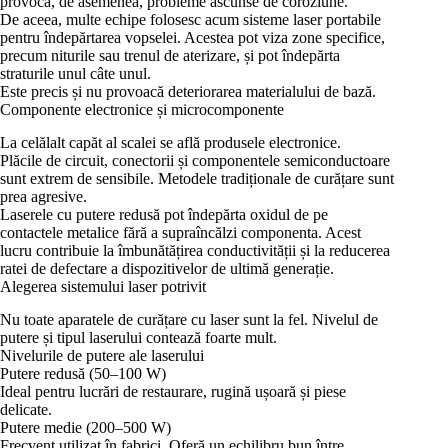
provoca, de asemenea, probleme ascunse de coroziune.
De aceea, multe echipe folosesc acum sisteme laser portabile
pentru îndepărtarea vopselei. Acestea pot viza zone specifice,
precum niturile sau trenul de aterizare, și pot îndepărta
straturile unul câte unul.
Este precis și nu provoacă deteriorarea materialului de bază.
Componente electronice și microcomponente
La celălalt capăt al scalei se află produsele electronice.
Plăcile de circuit, conectorii și componentele semiconductoare
sunt extrem de sensibile. Metodele tradiționale de curățare sunt
prea agresive.
Laserele cu putere redusă pot îndepărta oxidul de pe
contactele metalice fără a supraîncălzi componenta. Acest
lucru contribuie la îmbunătățirea conductivității și la reducerea
ratei de defectare a dispozitivelor de ultimă generație.
Alegerea sistemului laser potrivit
Nu toate aparatele de curățare cu laser sunt la fel. Nivelul de
putere și tipul laserului contează foarte mult.
Nivelurile de putere ale laserului
Putere redusă (50–100 W)
Ideal pentru lucrări de restaurare, rugină ușoară și piese
delicate.
Putere medie (200–500 W)
Frecvent utilizat în fabrici. Oferă un echilibru bun între