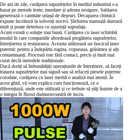
De ani de zile, curățarea suprafețelor în mediul industrial s-a
bazat pe metode lente, murdare și adesea nesigure. Sablarea
generează o cantitate uriașă de deșeuri. Decaparea chimică
expune lucrătorii la solvenți nocivi. Șlefuirea manuală durează
mult și poate deteriora cu ușurință suprafața.
Acum există o soluție mai bună. Curățarea cu laser schimbă
modul în care companiile abordează pregătirea suprafețelor,
întreținerea și restaurarea. Aceasta utilizează un fascicul laser
puternic pentru a îndepărta rugina, vopseaua, grăsimea și alți
contaminanți. Procesul este fără contact, precis și mult mai
curat decât metodele tradiționale.
Dacă doriți să îmbunătățiți operațiunile de întreținere, să faceți
tratarea suprafețelor mai sigură sau să refaceți piesele puternic
corodate, curățarea cu laser merită o analiză mai atentă. În
acest ghid, vă vom explica cum funcționează, ce o
diferențiază, unde este utilizată și ce trebuie să știți înainte de a
o integra în fluxul dumneavoastră de lucru.