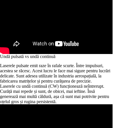
Undă pulsată vs undă continuă
Laserele pulsate emit raze în rafale scurte. Între impulsuri,
acestea se răcesc. Acest lucru le face mai sigure pentru lucrări
delicate. Sunt adesea utilizate în industria aerospațială, la
fabricarea matrițelor și pentru curățarea de precizie.
Laserele cu undă continuă (CW) funcționează neîntrerupt.
Curăță mai repede și sunt, de obicei, mai ieftine. Însă
generează mai multă căldură, așa că sunt mai potrivite pentru
oțelul gros și rugina persistentă.