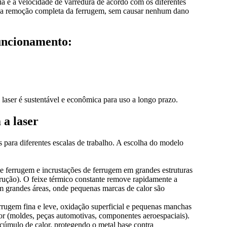
ia e a velocidade de varredura de acordo com os diferentes
nte a remoção completa da ferrugem, sem causar nenhum dano
uncionamento:
laser é sustentável e econômica para uso a longo prazo.
a laser
 para diferentes escalas de trabalho. A escolha do modelo
 ferrugem e incrustações de ferrugem em grandes estruturas
trução). O feixe térmico constante remove rapidamente a
m grandes áreas, onde pequenas marcas de calor são
rrugem fina e leve, oxidação superficial e pequenas manchas
lor (moldes, peças automotivas, componentes aeroespaciais).
cúmulo de calor, protegendo o metal base contra