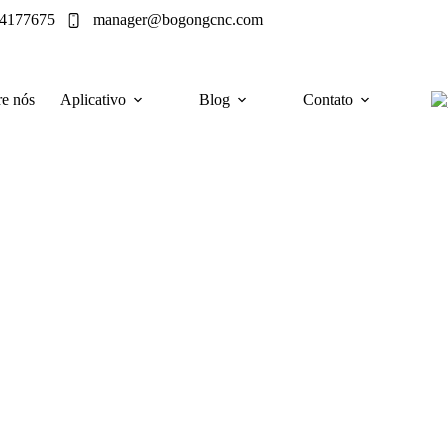
64177675
manager@bogongcnc.com
e nós
Aplicativo
Blog
Contato
pio de funcionamento e tipos de máquinas
so e ecológico para a remoção industrial de
eços e os tipos de máquinas.
Sem categoria