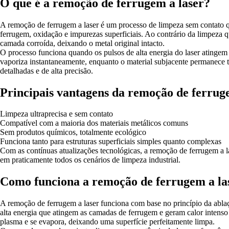
O que é a remoção de ferrugem a laser?
A remoção de ferrugem a laser é um processo de limpeza sem contato que 
ferrugem, oxidação e impurezas superficiais. Ao contrário da limpeza q
camada corroída, deixando o metal original intacto.
O processo funciona quando os pulsos de alta energia do laser atingem 
vaporiza instantaneamente, enquanto o material subjacente permanece tot
detalhadas e de alta precisão.
Principais vantagens da remoção de ferruge
Limpeza ultraprecisa e sem contato
Compatível com a maioria dos materiais metálicos comuns
Sem produtos químicos, totalmente ecológico
Funciona tanto para estruturas superficiais simples quanto complexas
Com as contínuas atualizações tecnológicas, a remoção de ferrugem a la
em praticamente todos os cenários de limpeza industrial.
Como funciona a remoção de ferrugem a la
A remoção de ferrugem a laser funciona com base no princípio da ablaçã
alta energia que atingem as camadas de ferrugem e geram calor inten
plasma e se evapora, deixando uma superfície perfeitamente limpa.