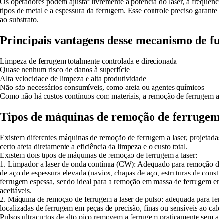
Os operadores podem ajustar livremente a potência do laser, a frequênc
tipos de metal e a espessura da ferrugem. Esse controle preciso gara
ao substrato.
Principais vantagens desse mecanismo de f
Limpeza de ferrugem totalmente controlada e direcionada
Quase nenhum risco de danos à superfície
Alta velocidade de limpeza e alta produtividade
Não são necessários consumíveis, como areia ou agentes químicos
Como não há custos contínuos com materiais, a remoção de ferrugem a 
Tipos de máquinas de remoção de ferrugem 
Existem diferentes máquinas de remoção de ferrugem a laser, projetadas
certo afeta diretamente a eficiência da limpeza e o custo total.
Existem dois tipos de máquinas de remoção de ferrugem a laser:
1. Limpador a laser de onda contínua (CW): Adequado para remoção de
de aço de espessura elevada (navios, chapas de aço, estruturas de cons
ferrugem espessa, sendo ideal para a remoção em massa de ferrugem e
aceitáveis.
2. Máquina de remoção de ferrugem a laser de pulso: adequada para fe
localizadas de ferrugem em peças de precisão, finas ou sensíveis ao ca
Pulsos ultracurtos de alto pico removem a ferrugem praticamente sem a