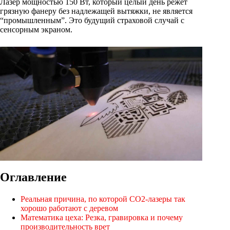
Лазер мощностью 150 Вт, который целый день режет
грязную фанеру без надлежащей вытяжки, не является
“промышленным”. Это будущий страховой случай с
сенсорным экраном.
Оглавление
Реальная причина, по которой CO2-лазеры так
хорошо работают с деревом
Математика цеха: Резка, гравировка и почему
производительность врет