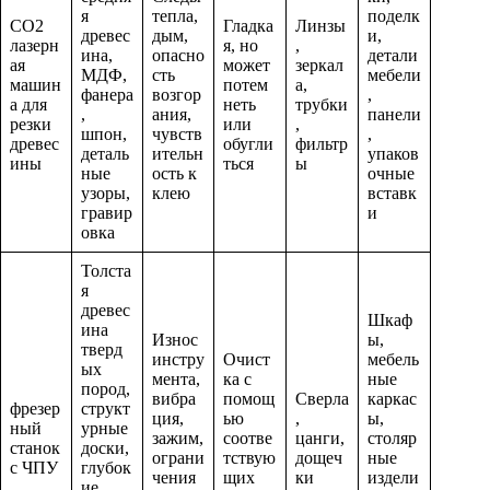
я
тепла,
поделк
CO2
Гладка
Линзы
древес
дым,
и,
лазерн
я, но
,
ина,
опасно
детали
ая
может
зеркал
МДФ,
сть
мебели
машин
потем
а,
фанера
возгор
,
а для
неть
трубки
,
ания,
панели
резки
или
,
шпон,
чувств
,
древес
обугли
фильтр
деталь
ительн
упаков
ины
ться
ы
ные
ость к
очные
узоры,
клею
вставк
гравир
и
овка
Толста
я
древес
Шкаф
ина
Износ
ы,
тверд
инстру
Очист
мебель
ых
мента,
ка с
ные
пород,
вибра
помощ
Сверла
каркас
фрезер
структ
ция,
ью
,
ы,
ный
урные
зажим,
соотве
цанги,
столяр
станок
доски,
ограни
тствую
дощеч
ные
с ЧПУ
глубок
чения
щих
ки
издели
ие