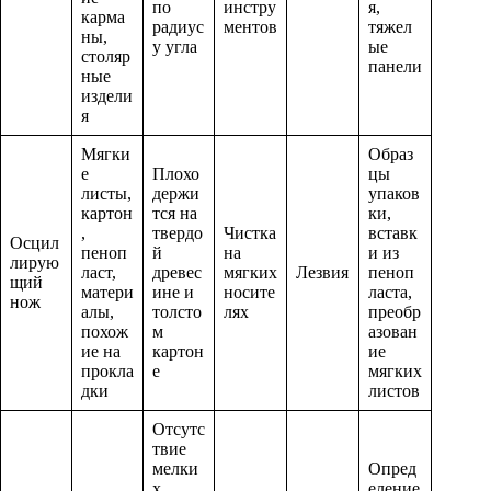
по
инстру
я,
карма
радиус
ментов
тяжел
ны,
у угла
ые
столяр
панели
ные
издели
я
Мягки
Образ
е
Плохо
цы
листы,
держи
упаков
картон
тся на
ки,
,
твердо
Чистка
вставк
Осцил
пеноп
й
на
и из
лирую
ласт,
древес
мягких
Лезвия
пеноп
щий
матери
ине и
носите
ласта,
нож
алы,
толсто
лях
преобр
похож
м
азован
ие на
картон
ие
прокла
е
мягких
дки
листов
Отсутс
твие
мелки
Опред
х
еление