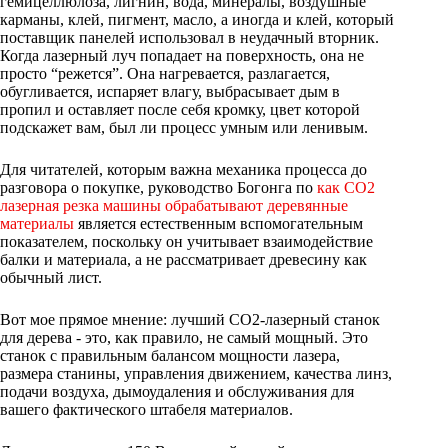
гемицеллюлоза, лигнин, вода, минералы, воздушные
карманы, клей, пигмент, масло, а иногда и клей, который
поставщик панелей использовал в неудачный вторник.
Когда лазерный луч попадает на поверхность, она не
просто “режется”. Она нагревается, разлагается,
обугливается, испаряет влагу, выбрасывает дым в
пропил и оставляет после себя кромку, цвет которой
подскажет вам, был ли процесс умным или ленивым.
Для читателей, которым важна механика процесса до
разговора о покупке, руководство Богонга по
как CO2
лазерная резка машины обрабатывают деревянные
материалы
является естественным вспомогательным
показателем, поскольку он учитывает взаимодействие
балки и материала, а не рассматривает древесину как
обычный лист.
Вот мое прямое мнение: лучший CO2-лазерный станок
для дерева - это, как правило, не самый мощный. Это
станок с правильным балансом мощности лазера,
размера станины, управления движением, качества линз,
подачи воздуха, дымоудаления и обслуживания для
вашего фактического штабеля материалов.