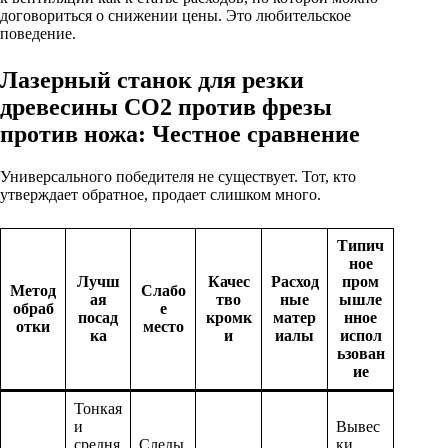
договориться о снижении цены. Это любительское
поведение.
Лазерный станок для резки
древесины CO2 против фрезы
против ножа: Честное сравнение
Универсального победителя не существует. Тот, кто
утверждает обратное, продает слишком много.
Типич
ное
Лучш
Качес
Расход
пром
Метод
Слабо
ая
тво
ные
ышле
обраб
е
посад
кромк
матер
нное
отки
место
ка
и
иалы
испол
ьзован
ие
Тонкая
и
Вывес
средня
Следы
ки,