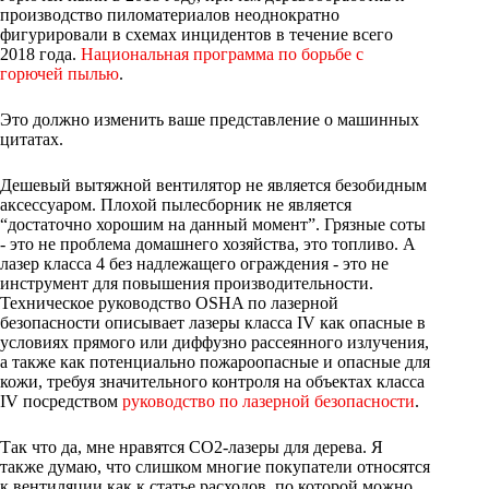
производство пиломатериалов неоднократно
фигурировали в схемах инцидентов в течение всего
2018 года.
Национальная программа по борьбе с
горючей пылью
.
Это должно изменить ваше представление о машинных
цитатах.
Дешевый вытяжной вентилятор не является безобидным
аксессуаром. Плохой пылесборник не является
“достаточно хорошим на данный момент”. Грязные соты
- это не проблема домашнего хозяйства, это топливо. А
лазер класса 4 без надлежащего ограждения - это не
инструмент для повышения производительности.
Техническое руководство OSHA по лазерной
безопасности описывает лазеры класса IV как опасные в
условиях прямого или диффузно рассеянного излучения,
а также как потенциально пожароопасные и опасные для
кожи, требуя значительного контроля на объектах класса
IV посредством
руководство по лазерной безопасности
.
Так что да, мне нравятся CO2-лазеры для дерева. Я
также думаю, что слишком многие покупатели относятся
к вентиляции как к статье расходов, по которой можно