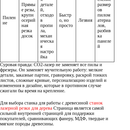
Прямы
детале
размер
е резы,
й,
ов
крупн
отходо
Быстр
пилом
Пилен
осерий
в
о, но
Лезвия
атериа
ие
ная
пропи
просто
лов,
резка
ла,
разбив
досок
механ
ка
ическа
панеле
я
й
настро
йка
Суровая правда: CO2-лазер не заменяет все пилы и
фрезеры. Он заменяет мучительную работу: мелкие
детали, заказные партии, гравировку, раскрой тонких
листов, сложные кривые, персонализацию изделий и
изменения в дизайне, которые в противном случае
сжигали бы время на крепление.
Для выбора станка для работы с древесиной
станок
лазерной резки для дерева
Страница является самой
сильной внутренней страницей для поддержки
покупателей, сравнивающих фанеру, МДФ, твердые и
мягкие породы древесины.