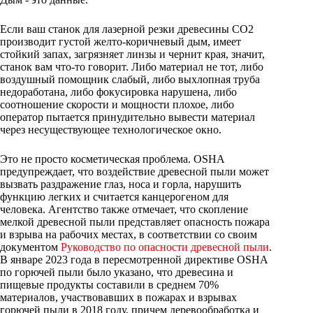
Если ваш станок для лазерной резки древесины CO2
производит густой желто-коричневый дым, имеет
стойкий запах, загрязняет линзы и чернит края, значит,
станок вам что-то говорит. Либо материал не тот, либо
воздушный помощник слабый, либо выхлопная труба
недоработана, либо фокусировка нарушена, либо
соотношение скорости и мощности плохое, либо
оператор пытается принудительно вывести материал
через несуществующее технологическое окно.
Это не просто косметическая проблема. OSHA
предупреждает, что воздействие древесной пыли может
вызвать раздражение глаз, носа и горла, нарушить
функцию легких и считается канцерогеном для
человека. Агентство также отмечает, что скопление
мелкой древесной пыли представляет опасность пожара
и взрыва на рабочих местах, в соответствии со своим
документом
Руководство по опасности древесной пыли
.
В январе 2023 года в пересмотренной директиве OSHA
по горючей пыли было указано, что древесина и
пищевые продукты составили в среднем 70%
материалов, участвовавших в пожарах и взрывах
горючей пыли в 2018 году, причем деревообработка и