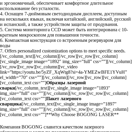
и эргономичный, обеспечивает комфортное длительное
использование без усталости.
4. Оснащен 7-дюймовым светодиодным дисплеем, доступным
на нескольких языках, включая китайский, английский, русский
и испанский, а также устройством защиты от продувания.
5. Система мониторинга CCD может быть интегрирована с 10-
кратным микроскопом для повышения точности.
6. Компактная конструкция со встроенным резервуаром для
воды
7. Offers personalized customization options to meet specific needs.
[/vc_column_text][/vc_column][/vc_row][vc_row][vc_column]
[vc_single_image image=”1892″ img_size=”full” css=””][/vc_column]
[/vc_row][vc_row][vc_column][vc_video
link=”https://youtu.be/5yZF_XqWtg8?si=4a-YMEZwBFE1YVuH”
el_width=”70″ css=””][/vc_column][/vc_row][vc_row][vc_column]
[vc_column_text css=””]
Образцы лазерной
сварки
[/vc_column_text][vc_single_image image=”1893″
img_size=”full” css=””][/vc_column][/vc_row][vc_row][vc_column]
[vc_column_text css=””]
Пакет лазерного
сварщика
[/vc_column_text][vc_single_image image=”1897″
img_size=”full” css=””][/vc_column][/vc_row][vc_row][vc_column]
[vc_column_text css=””]**Why Choose BOGONG LASER**
Компания BOGONG славится качеством лазерного