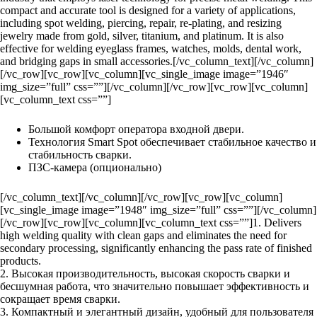
compact and accurate tool is designed for a variety of applications,
including spot welding, piercing, repair, re-plating, and resizing
jewelry made from gold, silver, titanium, and platinum. It is also
effective for welding eyeglass frames, watches, molds, dental work,
and bridging gaps in small accessories.[/vc_column_text][/vc_column]
[/vc_row][vc_row][vc_column][vc_single_image image=”1946″
img_size=”full” css=””][/vc_column][/vc_row][vc_row][vc_column]
[vc_column_text css=””]
Большой комфорт оператора входной двери.
Технология Smart Spot обеспечивает стабильное качество и
стабильность сварки.
ПЗС-камера (опционально)
[/vc_column_text][/vc_column][/vc_row][vc_row][vc_column]
[vc_single_image image=”1948″ img_size=”full” css=””][/vc_column]
[/vc_row][vc_row][vc_column][vc_column_text css=””]1. Delivers
high welding quality with clean gaps and eliminates the need for
secondary processing, significantly enhancing the pass rate of finished
products.
2. Высокая производительность, высокая скорость сварки и
бесшумная работа, что значительно повышает эффективность и
сокращает время сварки.
3. Компактный и элегантный дизайн, удобный для пользователя