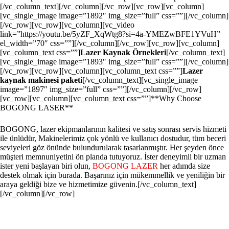
[/vc_column_text][/vc_column][/vc_row][vc_row][vc_column]
[vc_single_image image=”1892″ img_size=”full” css=””][/vc_column]
[/vc_row][vc_row][vc_column][vc_video
link=”https://youtu.be/5yZF_XqWtg8?si=4a-YMEZwBFE1YVuH”
el_width=”70″ css=””][/vc_column][/vc_row][vc_row][vc_column]
[vc_column_text css=””]
Lazer Kaynak Örnekleri
[/vc_column_text]
[vc_single_image image=”1893″ img_size=”full” css=””][/vc_column]
[/vc_row][vc_row][vc_column][vc_column_text css=””]
Lazer
kaynak makinesi paketi
[/vc_column_text][vc_single_image
image=”1897″ img_size=”full” css=””][/vc_column][/vc_row]
[vc_row][vc_column][vc_column_text css=””]**Why Choose
BOGONG LASER**
BOGONG, lazer ekipmanlarının kalitesi ve satış sonrası servis hizmeti
ile ünlüdür, Makinelerimiz çok yönlü ve kullanıcı dostudur, tüm beceri
seviyeleri göz önünde bulundurularak tasarlanmıştır. Her şeyden önce
müşteri memnuniyetini ön planda tutuyoruz. İster deneyimli bir uzman
ister yeni başlayan biri olun,
BOGONG LAZER
her adımda size
destek olmak için burada. Başarınız için mükemmellik ve yeniliğin bir
araya geldiği bize ve hizmetimize güvenin.[/vc_column_text]
[/vc_column][/vc_row]