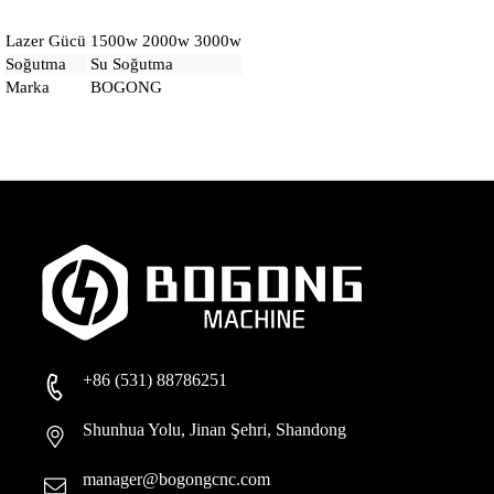
Lazer Gücü
1500w 2000w 3000w
Soğutma
Su Soğutma
Marka
BOGONG
+86 (531) 88786251
Shunhua Yolu, Jinan Şehri, Shandong
manager@bogongcnc.com