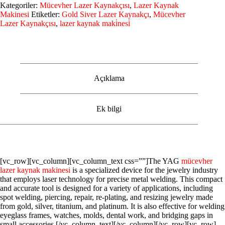
Kategoriler:
Mücevher Lazer Kaynakçısı
,
Lazer Kaynak
Makinesi
Etiketler:
Gold Siver Lazer Kaynakçı
,
Mücevher
Lazer Kaynakçısı
,
lazer kaynak maki̇nesi̇
Açıklama
Ek bilgi
[vc_row][vc_column][vc_column_text css=””]The YAG
mücevher
lazer kaynak makinesi
is a specialized device for the jewelry industry
that employs laser technology for precise metal welding. This compact
and accurate tool is designed for a variety of applications, including
spot welding, piercing, repair, re-plating, and resizing jewelry made
from gold, silver, titanium, and platinum. It is also effective for welding
eyeglass frames, watches, molds, dental work, and bridging gaps in
small accessories.[/vc_column_text][/vc_column][/vc_row][vc_row]