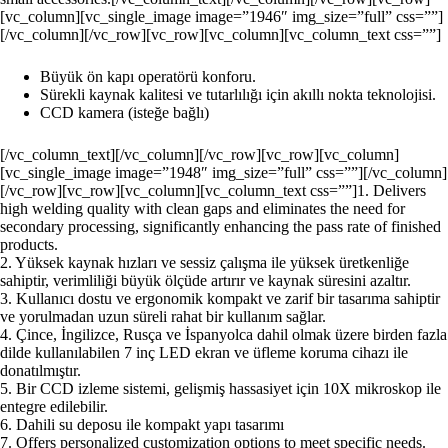
[vc_column][vc_single_image image=”1946″ img_size=”full” css=””]
[/vc_column][/vc_row][vc_row][vc_column][vc_column_text css=””]
Büyük ön kapı operatörü konforu.
Sürekli kaynak kalitesi ve tutarlılığı için akıllı nokta teknolojisi.
CCD kamera (isteğe bağlı)
[/vc_column_text][/vc_column][/vc_row][vc_row][vc_column]
[vc_single_image image=”1948″ img_size=”full” css=””][/vc_column]
[/vc_row][vc_row][vc_column][vc_column_text css=””]1. Delivers
high welding quality with clean gaps and eliminates the need for
secondary processing, significantly enhancing the pass rate of finished
products.
2. Yüksek kaynak hızları ve sessiz çalışma ile yüksek üretkenliğe
sahiptir, verimliliği büyük ölçüde artırır ve kaynak süresini azaltır.
3. Kullanıcı dostu ve ergonomik kompakt ve zarif bir tasarıma sahiptir
ve yorulmadan uzun süreli rahat bir kullanım sağlar.
4. Çince, İngilizce, Rusça ve İspanyolca dahil olmak üzere birden fazla
dilde kullanılabilen 7 inç LED ekran ve üfleme koruma cihazı ile
donatılmıştır.
5. Bir CCD izleme sistemi, gelişmiş hassasiyet için 10X mikroskop ile
entegre edilebilir.
6. Dahili su deposu ile kompakt yapı tasarımı
7. Offers personalized customization options to meet specific needs.