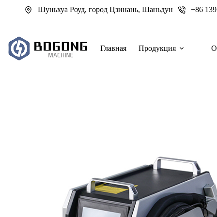
Перейти
Шуньхуа Роуд, город Цзинань, Шаньдун
+86 13
к
сути
Главная
Продукция
О