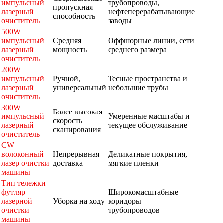
импульсный
трубопроводы,
пропускная
лазерный
нефтеперерабатывающие
способность
очиститель
заводы
500W
импульсный
Средняя
Оффшорные линии, сети
лазерный
мощность
среднего размера
очиститель
200W
импульсный
Ручной,
Тесные пространства и
лазерный
универсальный
небольшие трубы
очиститель
300W
Более высокая
импульсный
Умеренные масштабы и
скорость
лазерный
текущее обслуживание
сканирования
очиститель
CW
волоконный
Непрерывная
Деликатные покрытия,
лазер очистки
доставка
мягкие пленки
машины
Тип тележки
футляр
Широкомасштабные
лазерной
Уборка на ходу
коридоры
очистки
трубопроводов
машины