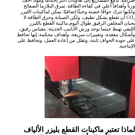
صرامة. تدفع المشاريع إلى تفاوتات أكثر إحكاماً ومواد أخف
وزناً وأهدافاً أعلى في كفاءة الطاقة. تمزق البلازما الصفائح
ولكنها تترك حوافًا خشنة وخبثًا إضافيًا. يمكن لماكينات الليزر
CO₂ أن تقطع بشكل نظيف، ولكن الصيانة وحرق الطاقة لا
يحبان المجلفن الرقيق طوال اليوم.ماكينة القطع بالليزر
الليفي تهبط حيثما توجد ورش الأنابيب الحديثة: مقياس رقيق،
وأشكال معقدة، وتغييرات سريعة، وأهداف محكمة. إنها تحافظ
على جودة الحواف ثابتة، وتقلل من إعادة العمل، وتحافظ على
الإنتاجية.
لماذا تعتبر ماكينات القطع بليزر الألياف