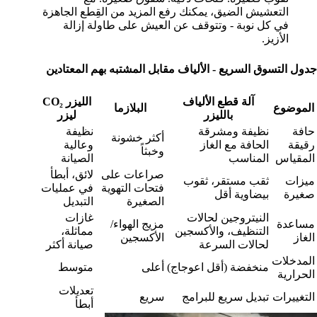
التعشيش الضيق، يمكنك رفع المزيد من القِطع الجاهزة
في كل نوبة - وتتوقف عن العيش على طاولة إزالة
الأزيز.
جدول التسوق السريع - الألياف مقابل المشتبه بهم المعتادين
آلة قطع الألياف
الليزر CO₂
الموضوع
البلازما
بالليزر
ليزر
حافة
نظيفة ومشرقة
نظيفة
أكثر خشونة
رقيقة
الحافة مع الغاز
وعالية
وخبثاً
المقياس
المناسب
الصيانة
صراعات على
لائق، أبطأ
ميزات
ثقب مستقر، ثقوب
فتحات التهوية
في عمليات
صغيرة
بيضاوية أقل
الصغيرة
التبديل
النيتروجين لحالات
غازات
مساعدة
مزيج الهواء/
التنظيف، والأكسجين
مماثلة،
الغاز
الأكسجين
لحالات السرعة
صيانة أكثر
المدخلات
منخفضة (أقل اعوجاج)
أعلى
متوسط
الحرارية
تعديلات
التغييرات
تبديل سريع للبرامج
سريع
أبطأ