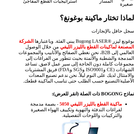
المسار
استراتيجيات القطع المفاجئ
صغيرة
لماذا تختار ماكينة بوغونغ؟
سجل حافل بالإنجازات
بوغونغ ليزر ®Bugong LASER يبني الفئة. وباعتبارها
الشركة
المصنعة لماكينات القطع بالليزر الليفي
من خلال الوصول
العالمي إلى B2B، نحن نغطي الصفائح والأنابيب والمجموعات
المدمجة والشطبة والأتمتة بحيث تتطور من الفراغات إلى
مجموعات كاملة دون الحاجة إلى سير عمل لاصق. تساعد
الشهادات (CE وISO9001 وSGS وFDA) فريق المشتريات
والامتثال لديك على النوم ليلاً. نحن ندعم تصنيع المعدات
الأصلية/التصنيع حسب الطلب حتى تناسب الماكينة قطعك.
نماذج BOGONG ذات الصلة (انقر للعرض):
ماكينة القطع بالليزر الليفي 5050
- بصمة مدمجة
لفراغات التدفئة والتهوية وتكييف الهواء الصغيرة
والتركيبات واللوحات التفصيلية.