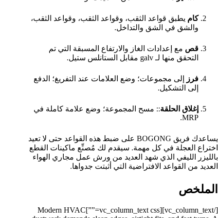
كام
يطبق قواعد الثقب، وقواعد الثقب، وقواعد الثقب،
والشق في الشق والتداخل.
قص
مع إعدادات الغاز والارتفاع المسبقة التي تم
التحقق منها لـ galv مقابل الستانلس ستيل.
فرز
إلى مجموعات؛ وضع العلامات عند التفريغ؛ الدفع
إلى التشكيل.
إغلاق الحلقة
:: مسح المجموعة؛ وضع علامة كاملة في
MRP.
يساعدك فريق BOGONG على ضبط هذه القواعد حتى لا تعيد
اختراع العجلة في كل مهمة. سيقدم لك مُصنِّع ماكينات القطع
بالليزر الليفي الذي شهد العديد من ورش عمل مجاري الهواء
العديد من القواعد الافتراضية التي أثبتت جدواها.
الملخص
[/vc_column_text][vc_column_text css=””]Modern HVAC