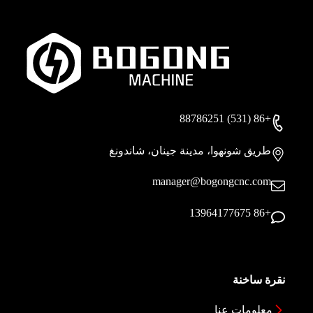
+86 (531) 88786251
طريق شونهوا، مدينة جينان، شاندونغ
manager@bogongcnc.com
+86 13964177675
نقرة ساخنة
معلومات عنا