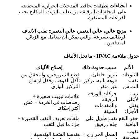
انحناءات نظيفة
:: تحافظ المدخلات الحرارية المنخفضة
على المجلفنات الرقيقة من تعليب الزيت. المكابح تحب
الفراغات المستقرة.
مزيج عالي، عالي التغيير، عالي التغيير
:: تقلب الألياف
الوظائف بسرعة، والتي يمكن أن تتعامل مع الزبائن
المندفعين.
جدول ملاءمة HVAC - ما تحل الألياف
الألم
سبب حدوث ذلك
إصلاح الألياف
النتوءات
بنزين خاطئ،
قطع النيتروجين، والتحقق من
تفسد
فوهة بالية، تركيز
تآكل الفوهة، وقفل ارتفاع
التماس
غير متقن
التركيز البؤري
تيب
حركات الورقة
علامات تبويب صغيرة +
لأعلى
الرقيقة
رصاصات في الخردة + عش
يقتل
والمقدمات
أكثر إحكامًا
الأجزاء
السيئة
حفر البقع
ثقب طويل على
ملفات تعريف الثقب القصيرة +
الثاقبة
جلف رقيق
جزء ما قبل الثقب
ثقوب
الحمل الحراري +
هندسة الفتحة الهندسية +
بيضاوية