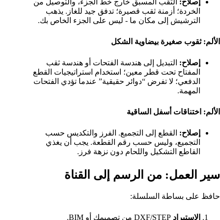
إصلاح:
الثقب المسبق خارج خط الجزء، والتوصيل من
الخردة؛ أزمنة ثقب قصيرة؛ تدفق جيد للغاز. يذهب
الترشيش إلى مكان ما - ليس على الجزء الخاص بك.
الألم: ثقوب صغيرة بيضاوية الشكل
إصلاح:
التبديل إلى هندسة الفتحات أو هندسة ثقب
المفتاح تحت قطر معين؛ استخدام استراتيجيات القطع
الدفعي؛ لا تفرض “دوائر حقيقية” عندما تؤدي الفتحات
المهمة.
الألم: اختناقات أسفل الساقية
إصلاح:
القطع إلى التجميع. الفرز والتكديس حسب
التجميع، وليس حسب رقم القطعة. يجب أن يغذي
القاطع التشكيل واللحام دون نزهة فرز.
سير العمل: من الرسم إلى القناة
حافظ على بساطة السلسلة:
الاستيراد
DXF/STEP من تصميمك أو BIM.