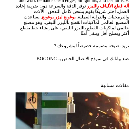
ductwork demands clean edges, airtight fits, and fast turns. A
آلة قطع الألياف بالليزر
توفر الدقة والسرعة دون ضريبة إعادة
العمل. اختر شريكًا يقوم بشحن كامل التدفق - الآلات
والبرمجيات والدراية العملية.
بوغونغ ليزر بوغونغ
, يساعدك
المصنع العالمي لماكينات القطع بالليزر الليفي، وهو مصنع
عالمي لماكينات القطع بالليزر الليفي، على إنشاء خط يقطع
أكثر ويصلح أقل ويبقى آمنًا.
تريد نصيحة مصممة خصيصاً لمشروعك？
ضع بياناتك في نموذج الاتصال الخاص بـ BOGONG.
مقالات مشابهة