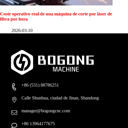
Coste operativo real de una máquina de corte por láser de
fibra por hora
2026-03-10
+86 (531) 88786251
Calle Shunhua, ciudad de Jinan, Shandong
manager@bogongcnc.com
+86 13964177675