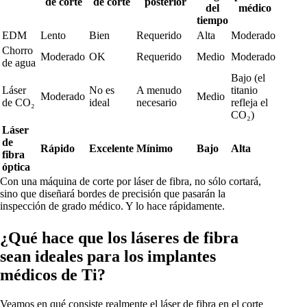
de corte
de corte
posterior
del
médico
tiempo
EDM
Lento
Bien
Requerido
Alta
Moderado
Chorro
Moderado
OK
Requerido
Medio
Moderado
de agua
Bajo (el
Láser
No es
A menudo
titanio
Moderado
Medio
de CO₂
ideal
necesario
refleja el
CO₂)
Láser
de
Rápido
Excelente
Mínimo
Bajo
Alta
fibra
óptica
Con una máquina de corte por láser de fibra, no sólo cortará,
sino que diseñará bordes de precisión que pasarán la
inspección de grado médico. Y lo hace rápidamente.
¿Qué hace que los láseres de fibra
sean ideales para los implantes
médicos de Ti?
Veamos en qué consiste realmente el láser de fibra en el corte