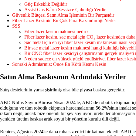
Güç Erkeklik Değildir
Assist Gas Kârın Sessizce Çalındığı Yerdir
Güvenlik Bütçesi Satın Alma İşleminin Bir Parçasıdır
Fiber Lazer Kesimin En Çok Para Kazandırdığı Yerler
SSS
Fiber lazer kesim makinesi nedir?
Fiber lazer kesim, sac metal için CO₂ lazer kesimden daha 
Sac metal için en iyi fiber lazer kesim makinesini nasıl se
Bir sac metal lazer kesim makinesi hangi kalınlığı işleyebil
Bir CNC fiber lazer kesiciyi çalıştırmanın gerçek maliyeti 
Neden sadece en yüksek güçlü endüstriyel fiber lazer kes
Sonraki Adımlarınız: Önce En Kötü Kısmı Kesin
Satın Alma Baskısının Ardındaki Veriler
Satış destelerinin yarısı şişirilmiş olsa bile piyasa baskısı gerçektir.
ABD Nüfus Sayım Bürosu Nisan 2024'te, ABD'de robotik ekipman için
olduğunu ve tüm robotik ekipman harcamalarının 56,2%'sinin imalat sekt
rakam değil, ancak bize önemli bir şey söylüyor: üreticiler otomasyona
yeniden üretim baskısı artık soyut bir yönetim kurulu dili değil.
Reuters, Ağustos 2024'te daha rahatsız edici bir katman ekledi: ABD t