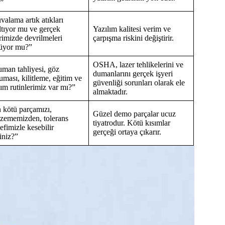
”
valama artık atıkları
ltıyor mu ve gerçek
Yazılım kalitesi verim ve
erimizde devrilmeleri
çarpışma riskini değiştirir.
üyor mu?”
OSHA, lazer tehlikelerini ve
man tahliyesi, göz
dumanlarını gerçek işyeri
uması, kilitleme, eğitim ve
güvenliği sorunları olarak ele
ım rutinlerimiz var mı?”
almaktadır.
 kötü parçamızı,
Güzel demo parçalar ucuz
zememizden, tolerans
tiyatrodur. Kötü kısımlar
efimizle kesebilir
gerçeği ortaya çıkarır.
iniz?”