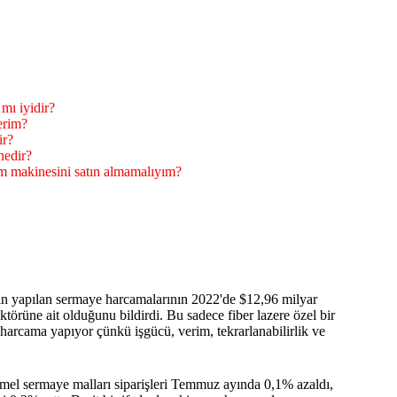
mı iyidir?
çerim?
ir?
nedir?
im makinesini satın almamalıyım?
 yapılan sermaye harcamalarının 2022'de $12,96 milyar
örüne ait olduğunu bildirdi. Bu sadece fiber lazere özel bir
 harcama yapıyor çünkü işgücü, verim, tekrarlanabilirlik ve
emel sermaye malları siparişleri Temmuz ayında 0,1% azaldı,