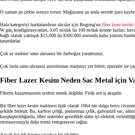
O zaman şu çirkin soruyu sorun: Mağazanız şu anda nerede para kayb
Hala kategoriyi haritalandıran alıcılar için Bogong'un
fiber lazer kesim 
W güç konfigürasyonları, 0,05 m/dak ila 100 m/dak kesme hızları, hava,
bağlı olarak yaklaşık $15.000 ila $300.000 arasında kaba yatırım bant
tanımlarlar.
Çok az makine satın alırsanız bir darboğaz yaratırsınız.
Çok fazla satın alırsanız amortisman marjınızı yer bitirir, operatör ise
Fiber Lazer Kesim Neden Sac Metal için V
Fiberin kazanmasının nedeni mistik değildir. Fizik artı iş akışıdır.
Bir fiber lazer kesim makinesi tipik olarak 1064 nm dalga boyu civarında
şekilde birleşir. Bu, karbon çeliği, paslanmaz çelik, galvanizli sac, al
karşılaştırıldığında, fiber sistemler genellikle daha iyi elektrik verimli
otomasyonuyla daha temiz entegrasyon sağlar.
Ancak hız tek başına çocukça bir ölçüttür.