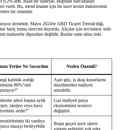
ri 0,2% arttı. Basit bir ifadeyle, ekipman harcamaları
eri vardı. Bu, metal imalatı için bir lazer kesim makinesinin
türden bir ortamdır.
turuyor demektir. Mayıs 2024'te ABD Ticaret Temsilciliği,
ine hariç tutma sürecini duyurdu. Alıcılar için tercümesi: indi-
şimi muhasebe dipnotları değildir. Bunlar satın alma riski
nun Yerine Ne Sorardım
Neden Önemli?
ngi kalınlık aralığı
Aşırı güç, iş akışı kusurlarını
irimizin 80%”sini
düzeltmeden maliyeti
şturuyor?"
artırabilir.
lzeme ailesi başına aylık
Gaz maliyeti parça
rojen, oksijen veya hava
ekonomisini sessizce
iyetimiz nedir?”
değiştirir.
eratörlerimiz iki vardiya
Boşta geçen lazer süresi
unca masayı besleyebilir
yatırım getirisini yok eder.