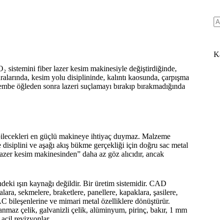
Ka
₂ sistemini fiber lazer kesim makinesiyle değiştirdiğinde,
alarında, kesim yolu disiplininde, kalıntı kaosunda, çarpışma
şembe öğleden sonra lazeri suçlamayı bırakıp bırakmadığında
ebilecekleri en güçlü makineye ihtiyaç duymaz. Malzeme
me disiplini ve aşağı akış bükme gerçekliği için doğru sac metal
lazer kesim makinesinden” daha az göz alıcıdır, ancak
rindeki ışın kaynağı değildir. Bir üretim sistemidir. CAD
lara, sekmelere, braketlere, panellere, kapaklara, şasilere,
C bileşenlerine ve mimari metal özelliklere dönüştürür.
lanmaz çelik, galvanizli çelik, alüminyum, pirinç, bakır, 1 mm
 acil revizyonlar.