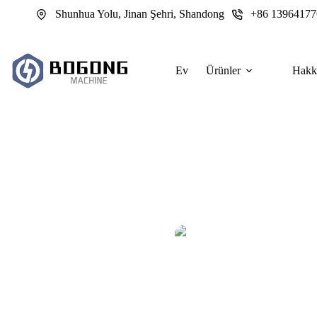
跳
Shunhua Yolu, Jinan Şehri, Shandong
+86 13964177
过
内
容
Ev
Ürünler
Hakk
Sac Metal İmalatı için Fiber Lazer K
Fiber lazer kesim makineleri sac metal imalatını daha hızlı, daha temiz
yanlış makine, yanlış güç seviyesi veya zayıf üretim iş akışı, akıllı b
Yönetici
2026-05-28