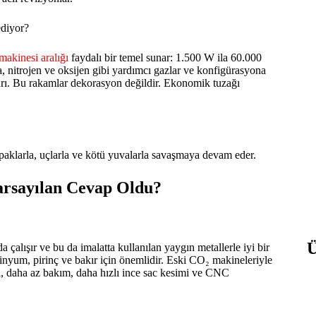
ediyor?
makinesi aralığı
faydalı bir temel sunar: 1.500 W ila 60.000
 nitrojen ve oksijen gibi yardımcı gazlar ve konfigürasyona
ları. Bu rakamlar dekorasyon değildir. Ekonomik tuzağı
 çapaklarla, uçlarla ve kötü yuvalarla savaşmaya devam eder.
arsayılan Cevap Oldu?
 çalışır ve bu da imalatta kullanılan yaygın metallerle iyi bir
üminyum, pirinç ve bakır için önemlidir. Eski CO₂ makineleriyle
liği, daha az bakım, daha hızlı ince sac kesimi ve CNC