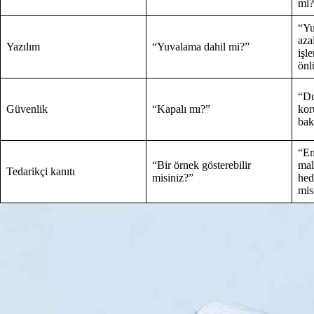
mi?
“Yu
aza
Yazılım
“Yuvalama dahil mi?”
işl
önl
“Du
Güvenlik
“Kapalı mı?”
kor
bak
“En
“Bir örnek gösterebilir
mal
Tedarikçi kanıtı
misiniz?”
hed
mis