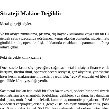
Strateji Makine Değildir
Metal gerçeği söyler.
Ve bir atölye zımbalama, plazma, dış kaynak kullanımı veya eski bir CO
gerçek satış videosunda görünmez; kenar oksidasyonunda, nitrojen fatur
günlüklerinde, operatör alışkanlıklarında ve abkant departmanının Per
ortaya çıkar.
Peki gerçekte kim kazanır?
Önce sessiz kısmı söyleyeceğim: çoğu sac metal imalatçısı finanse ed
karışımı, üretim ritmi, operatör beceri seviyesi, gaz altyapısı, yerleştir
lazer kesim makinesine ihtiyaçları vardır. Bu, “20kW endüstriyel fiber 
genellikle kârın yaşadığı yerdir.
Sac metal imalatı için ciddi bir fiber lazer kesici, sadece bir portal üze
geometrisini tekrarlanabilir boşluklara, deliklere, yuvalara, havalandırma
dolaplara, muhafazalara, elektrik kutularına, otomotiv parçalarına, HVA
Modelleri karşılaştırıyorsanız, gerçek işle başlayın: yumuşak çelik, pas
sac, 6 mm plaka, karışık SKU'lar, kısa çalışmalar, tekrarlanan siparişler,