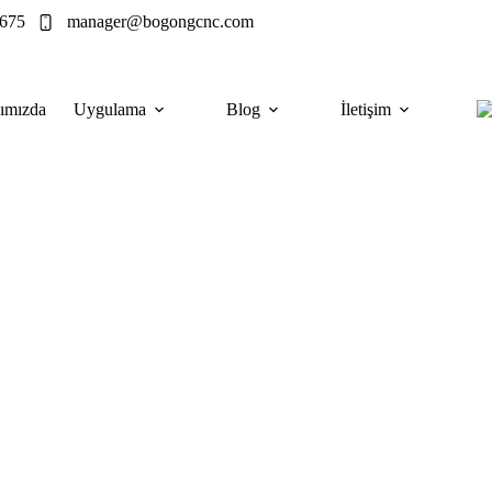
675
manager@bogongcnc.com
ımızda
Uygulama
Blog
İletişim
esim Makineleri
 ve daha tekrarlanabilir hale getirebilir. Ancak
ir yatırımı pahalı bir darboğaza dönüştürebilir.
Uncategorized