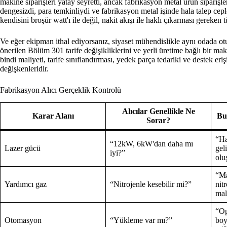
makine siparişleri yatay seyretti, ancak fabrikasyon metal ürün siparişle
dengesizdi, para temkinliydi ve fabrikasyon metal işinde hala talep cepl
kendisini broşür watt'ı ile değil, nakit akışı ile haklı çıkarması gereken 
Ve eğer ekipman ithal ediyorsanız, siyaset mühendislikle aynı odada o
önerilen Bölüm 301 tarife değişikliklerini ve yerli üretime bağlı bir mak
bindi maliyeti, tarife sınıflandırması, yedek parça tedariki ve destek eri
değişkenleridir.
Fabrikasyon Alıcı Gerçeklik Kontrolü
Alıcılar Genellikle Ne
Karar Alanı
Bu
Sorar?
“Ha
“12kW, 6kW'dan daha mı
Lazer gücü
gel
iyi?”
olu
“Ma
Yardımcı gaz
“Nitrojenle kesebilir mi?”
nit
mal
“Op
Otomasyon
“Yükleme var mı?”
boy