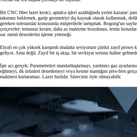
Bir CNC fiber lazer kesici, aptalca işleri azalttığında yerini kazanır: p
takımını beklemek, garip geometriyi dış kaynak olarak kullanmak, del
gereken toleranslar konusunda müşterilerle tartışmak. Bogong'un sayfa
çerçeveler: temassız kesim, daha az malzeme bozulması, temiz kenarlar
sac metal desenlerini işleme yeteneği.
Elyafı en çok yüksek karışımlı imalatta seviyorum çünkü zayıf proses k
geliyor. Ama değil. Zayıf bir iş akışı, bir sevkiyat sorunu haline gelmed
İşte acı gerçek: Parametreleri standartlaştırmayı, yardımcı gaz ayarları
eğitmeyi, ilk ürünleri denetlemeyi veya kesme mantığını pres-fren gerç
makinesi kurtaramaz. Lazer hızlıdır. Süreciniz öyle olmayabilir.