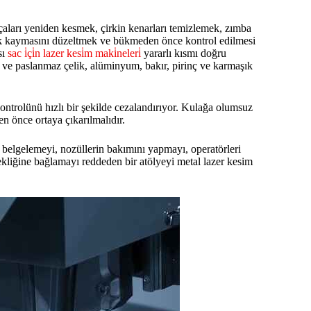
arçaları yeniden kesmek, çirkin kenarları temizlemek, zımba
ik kaymasını düzeltmek ve bükmeden önce kontrol edilmesi
sı
sac i̇çi̇n lazer kesi̇m maki̇neleri̇
yararlı kısmı doğru
 ve paslanmaz çelik, alüminyum, bakır, pirinç ve karmaşık
ontrolünü hızlı bir şekilde cezalandırıyor. Kulağa olumsuz
en önce ortaya çıkarılmalıdır.
nı belgelemeyi, nozüllerin bakımını yapmayı, operatörleri
ekliğine bağlamayı reddeden bir atölyeyi metal lazer kesim