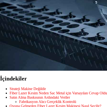
İçindekiler
Strateji Makine Değildir
Fiber Lazer Kesim Neden Sac Metal için Varsayılan Cevap Old
Satın Alma Baskısının Ardındaki Veriler
Fabrikasyon Alıcı Gerçeklik Kontrolü
Oyuna Gelmeden Fiber Lazer Kesim Makinesi Nasıl Seçilir?