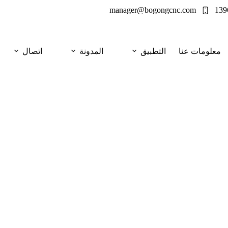
manager@bogongcnc.com
معلومات عنا
التطبيق
المدونة
اتصال
لتماثيل البرونزية
إيقاف ازدهار الكلوريد والتنظيف الذكي. نصائح
فرق الميدانية.
 ماكينات التنظيف بالليزر