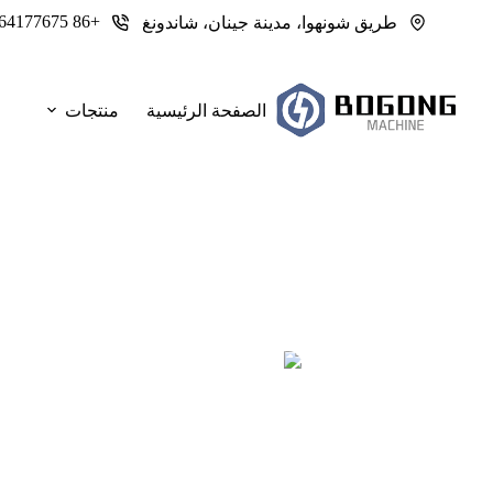
لتجاوز
+86 13964177675
طريق شونهوا، مدينة جينان، شاندونغ
لى
لمحتوى
الصفحة الرئيسية
منتجات
التنظيف الدقيق بالليزر للآثار الثقافية وا
تنظيف دقيق بالليزر للآثار البرونزية بالليزر - الحفاظ على الزنجار و
عملية + حلول ليزر بوغونغ للمتاحف وال
المشرف
2025-10-14
مدونة مورد