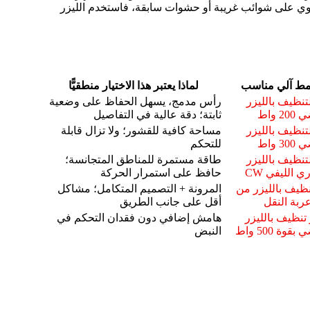
تحتوي على شوائب غريبة أو حشوات سابقة، فاستخدم الليزر
مط آلي مناسب
لماذا يعتبر هذا الاختيار منطقيًّا
لتنظيف بالليزر
رأس مدمج، يسهل الحفاظ على وضعية
2 واط
ثابتة؛ دقة عالية في التفاصيل
لتنظيف بالليزر
مساحة كافية للقشور؛ ولا تزال قابلة
3 واط
للتحكم
لتنظيف بالليزر
طاقة مستمرة للمناطق المتجانسة؛
ي الليفي CW
حافظ على استمرار الحركة
نظيف بالليزر من
المرونة + التصميم المتكامل؛ مشاكل
ربة النقل
أقل على جانب الطريق
تنظيف بالليزر
هامش إضافي دون فقدان التحكم في
بقوة 500 واط
النبض