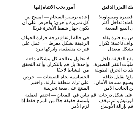
يك الليزر الدقيق
أمور يجب الانتباه إليها
قصيرة ومتساوية؛
إعادة ترسب السخام — امسح بين
طع؛ تداخل أكثر
كل تمريرة وأخرى؛ واحرص على أن
 البقع الصعبة
يكون جهاز شفط الأبخرة قريبًا
ض مع فترة بقاء
في حالة ارتفاع درجة حرارة الحواف
واف ناعمة؛ تكرار
الرقيقة بشكل مفرط — اعمل على
بشكل معتدل
فترات متقطعة، واتركها تبرد
قع الدقيقة داخل
لا تحاول معالجة كل مشكلة دفعة
ليات النقر القصيرة،
واحدة؛ بل قم بالتكرار، وأعد التحقق
يات الحرق الطويلة
من النشاط لاحقًا
قناع؛ تقليل طاقة
الحساسية تجاه الصبغات — احرص
وسيع مسافة الأمان؛
على ترك منطقة عازلة، واختبر
 الجانب الآمن
المنتج على بقعة تجريبية
على شكل درجات: قم
تباين في اللمعان — اختتم العملية
لورنيش، ثم توقف
بلمسة خفيفة جدًّا من المزج فقط إذا
 قم بإزالة الأوساخ
لزم الأمر