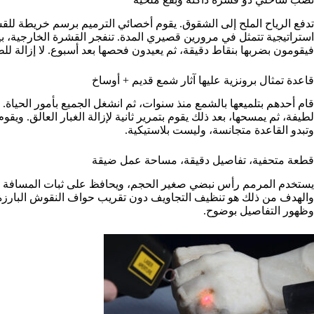
تدفع الرياح الملح إلى الشقوق. يقوم أخصائي الترميم برسم خريطة للق
استراتيجية تتمثل في مرورين قصيري المدة. تنفجر القشرة الخارجية، بينما
فيقومون بضربها بنقاط دقيقة، ثم يعيدون فحصها بعد أسبوع. لا إزالة للطل
قاعدة تمثال برونزية عليها آثار شمع قديم + أوساخ
قام أحدهم بتلميعها بالشمع منذ سنوات، ثم انشغل الجميع بأمور الحياة
لطيفة، ثم يمسحها، بعد ذلك يقوم بتمرير ثانية لإزالة الغبار العالق. و
وتبدو القاعدة متجانسة، وليست بلاستيكية.
قطعة متحفية، تفاصيل دقيقة، مساحة عمل ضيقة
يستخدم المرمم رأس نبضي صغير الحجم، ويحافظ على ثبات المسافة 
والهدف من ذلك هو تنظيف التجاويف دون تقريب حواف النقوش البارزة.
وظهور التفاصيل بوضوح.