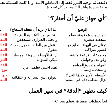
دقيقة، ثم توجيه الليزر فقط إلى المناطق الآمنة. وإذا كانت السبيكة 
بخفة شديدة وأعد التقييم بعد كل تمريرة.
“أي جهاز عليّ أن أختار؟”
الوضع
ما الذي تريد أن يفعله الشعاع؟
ن
نقوش بارزة دقيقة، قطع
التخلص من الأغشية الرقيقة،
آلة ا
متحفية صغيرة
والحمل الحراري المنخفض
النبضي 00
تمثال في الهواء الطلق ذو
التنقل بين الطبقات دون إحداث
آلة ا
قشور متراكبة
شقوق
النبضي 00
مجموعات فرعية متينة،
إزالة الأوساخ بسرعة، ومسار
آلة ا
وقواعد، وحوامل
يمكن التنبؤ به
الليزر
المهام متعددة المواقع
آلة ت
لف، اختبر، نظف، افرد
والمحددة زمنياً
نوع ع
الأسطح الأكبر حجمًا التي لا
جهاز 
التوازن بين السرعة والانتقائية
تزال تتطلب دقة في التنفيذ
النبضي 
كيف تظهر “الدقة” في سير العمل
ابدأ بخطوات صغيرة، وتعلم بسرعة