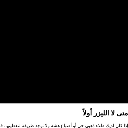
متى
لا
الليزر أولاً
إذا كان لديك طلاء ذهبي حي أو أصباغ هشة ولا توجد طريقة لتغطيتها، فر