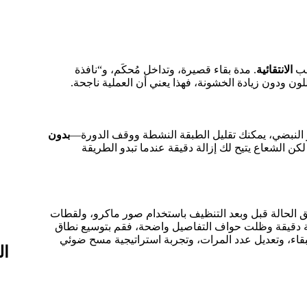
سب
الانتقائية
. مدة بقاء قصيرة، وتداخل مُحكَم، و“نافذة
ون ودون زيادة الخشونة، فهذا يعني أن العملية ناجحة.
يزر النبضي، يمكنك تقليل الطبقة النشطة ووقف الدورة—
بدون
كن الشعاع يتيح لك إزالة دقيقة عندما تبدو الطريقة
يق الحالة قبل وبعد التنظيف باستخدام صور ماكرو، ولقطات
وان (ΔE). إذا بقيت الدرجة اللونية دقيقة وظلت حواف التفاصيل واضحة، فقم بتوسيع نطاق
لبقاء، وتعديل عدد المرات، وتجربة استراتيجية مسح ضوئي
ال