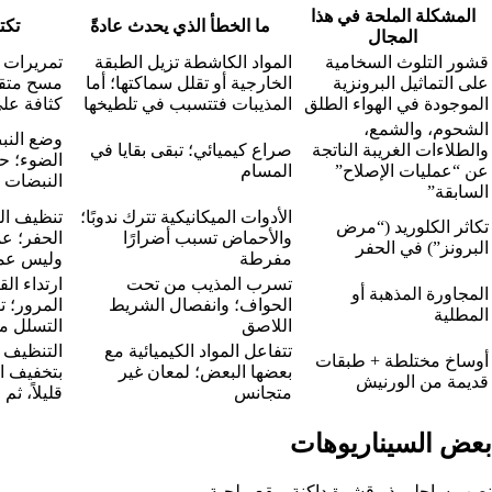
المشكلة الملحة في هذا
ما الخطأ الذي يحدث عادةً
تكت
المجال
قشور التلوث السخامية
المواد الكاشطة تزيل الطبقة
تمريرات 
على التماثيل البرونزية
الخارجية أو تقلل سماكتها؛ أما
مسح متقا
الموجودة في الهواء الطلق
المذيبات فتتسبب في تلطيخها
كثافة على
الشحوم، والشمع،
وضع النب
والطلاءات الغريبة الناتجة
صراع كيميائي؛ تبقى بقايا في
الضوء؛ ح
عن “عمليات الإصلاح”
المسام
النبضات 
السابقة”
الأدوات الميكانيكية تترك ندوبًا؛
تنظيف الب
تكاثر الكلوريد (“مرض
والأحماض تسبب أضرارًا
الحفر؛ عم
البرونز”) في الحفر
مفرطة
وليس عمل
تسرب المذيب من تحت
ارتداء ال
المجاورة المذهبة أو
الحواف؛ وانفصال الشريط
المرور؛ ت
المطلية
اللاصق
التسلل من
تتفاعل المواد الكيميائية مع
التنظيف 
أوساخ مختلطة + طبقات
بعضها البعض؛ لمعان غير
بتخفيف ا
قديمة من الورنيش
متجانس
قليلاً، ثم
بعض السيناريوهات
نصب ساحلي ذو قشرة داكنة وبقع ملحية