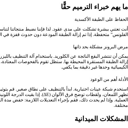
ما يهم خبراء الترميم حقًّا
الحفاظ على الطبقة الأكسدية
أنت تعتني ببشرة تشكلت على مدى عقود. لذا فإننا نضبط منتجاتنا لتنا
الفلونس” متحفظة. إذا تم إزالة الطبقة المودعة دون حدوث قفزة في الل
مرض البرونز مشكلة بحد ذاتها
يمكن أن تنتشر البقع الناتجة عن الكلوريد. باستخدام آلة التنظيف بالل
إزالة الطبقة المستقرة المحيطة بها. ستظل تقوم بالفحوصات المعتادة، ل
الكيميائية وحدها غير دقيقة بما يكفي.
الأدلة أهم من الوعود
استخدم شبكة عينات اختبارية. ابدأ بالتنظيف على نطاق صغير. قم بتوث
تظهر اللمعان، ولقطات توضح فرق الأل
العملية. وإذا لم يحدث ذلك، فقم بإجراء التعديلات اللازمة: خفض مدة ا
مختلفة.
المشكلات الميدانية