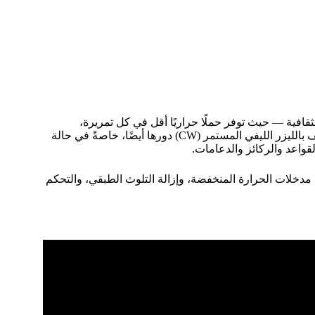
الثقافية — حيث توفر حملًا حراريًا أقل في كل تمريرة،
وانتقائية أفضل للأغشية الرقيقة والقشور الحساسة. كما أن لآلة التنظيف بالليزر الليفي المستمر (CW) دورها أيضًا، خاصةً في حالة
لقواعد والركائز والدعامات.
 مدخلات الحرارة المنخفضة، وإزالة التلوث الطبقي، والتحكم