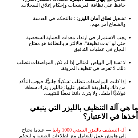
حافظ على نظافة المرشحات وإحكام إغلاق السجلات.
تشغيل
نطاق أمان الليزر
; ؛ فالتحكم في العدسة
والشعاع أمر مهم.
يجب الاستمرار في ارتداء معدات الحماية الشخصية
حتى لو “بدت نظيفة”. فالالتزام بالنظافة هو مفتاح
النجاح في عمليات التدقيق.
لا تسعَ إلى البياض المثالي إذا لم تكن المواصفات تتطلب
ذلك. لا تفرط في تنظيف المرونة.
إذا كانت المواصفات تتطلب تشكيلًا جانبيًّا، فيجب التأكد
من ذلك بالطريقة المتفق عليها؛ فالليزر يترك سطحًا
فولاذيًّا أملسًا، ولا يترك دائمًا نمطًا للتثبيت.
ما هي آلة التنظيف بالليزر التي ينبغي
أخذها في الاعتبار؟
آلة التنظيف بالليزر النبضي 1000 واط
— عندما تحتاج
إلى هامش عمل للتعامل مع الطلاءات الصعبة والتحكم