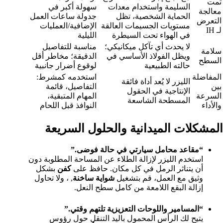
تمت
السليمة واستخدام معدات
سهولة أكبر في
معالجة
الحماية الشخصية، تظل
جدولة ساعات العمل
التعرض
مستويات الجسيمات العالقة
الإضافية/العمليات
لـ IH
في الهواء تحت السيطرة
الليلية
لا يحدث أي تآكل ميكانيكي؛
مناسبة للتفاصيل
سلامة
ويظل الفولاذ الأساسي في
الدقيقة؛ مخاطر أقل
السطح
حالته الطبيعية
لوقوع أضرار جانبية
المفاضلة
استخدمه كمشرط:
الليزر لا يُعد أداة فائقة
بين
التفاصيل، قائمة
الإنتاجية في الحقول
السرعة
المهام المتبقية،
المسطحة الشاسعة
والأداء
النوافذ قبل اللحام
المشكلات الميدانية والحلول السريعة
“مقاعد محامل سيارتي في حالة فوضى.”
استخدم الليزر لإزالة الطلاء عن المساحة المطلوبة دون
أن يتناثر الرمل في كل مكان. حافظ على
كفن
بشكل
وثيق مع العمل، قم بتشغيل
شواية ساخنة
, ، ولا تحاول
إزالة البقع اللامعة من كامل سطح النعل.
“المسامير واللوحات التعزيزية تلتهم وقتي.”
يتيح لك الرأس المحمول باليد التنقل حول رؤوس