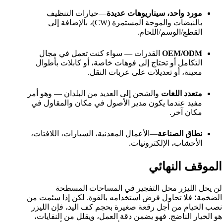
مورد واحد، سيناريوهات عديدة
—خيارات التنظيف
بالنبضات والموجة المستمرة (CW)، بالإضافة إلى
القطع/الوسم/اللحام.
OEM/ODM
القدرات — سواء كنت تعمل في مجال
التكامل أو تحتاج إلى فوهات خاصة، أو كابلات بأطوال
معينة، أو تعديلات على عربات النقل.
متعدد اللغات
والشحن إلى العديد من البلدان — وهو أمر
مفيد عندما يكون مدير الأصول في مكان والمقاول في
مكان آخر.
نطاق الصناعة
—الأعمال المعدنية، السيارات، اللافتات،
الأخشاب، الإلكترونيات.
الموقف النهائي
لن يحل الليزر محل التفجير في المساحات المسطحة
الضخمة؛ فلا تحاول فرض استخدامه بالقوة. لكن إذا سئمت من
نصب الخيام من أجل رقعة صغيرة بحجم كف اليد، فإن الليزر
هو الخيار الناضج. فهو يضمن دقة العمل، ويقلل من النفايات،