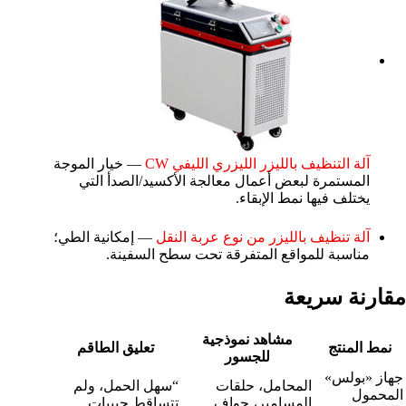
آلة التنظيف بالليزر الليزري الليفي CW
— خيار الموجة
المستمرة لبعض أعمال معالجة الأكسيد/الصدأ التي
يختلف فيها نمط الإبقاء.
آلة تنظيف بالليزر من نوع عربة النقل
— إمكانية الطي؛
مناسبة للمواقع المتفرقة تحت سطح السفينة.
مقارنة سريعة
مشاهد نموذجية
نمط المنتج
تعليق الطاقم
للجسور
جهاز «بولس»
المحامل، حلقات
“سهل الحمل، ولم
المحمول
المسامير، حواف
تتساقط حبيبات