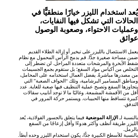
يُعد استخدام الليزر خيارًا منطقيًّا في
الحالات التي تشكل فيها النفايات،
وعمليات الاحتواء، وصعوبة الوصول
عوائق
يعمل الاستئصال بالليزر على تبخير أو إزالة الطلاء القديم
ضمن مساحة صغيرة جدًّا. قم بدمج الرأس المحمول مع نظام
شفط الأبخرة والمرشحات متعددة المراحل. لن تضطر إلى
التخلص من أكياس مواد السفع؛ بل ستقوم بجمع الجسيمات
من مصدرها مباشرةً. يفضل العمال استخدامه على المحامل،
ومناطق المسامير البرشامية، وتلك “الحواف الصعبة” التي
يتجاوزها السفع وتصبح عملية التنظيف فيها صعبة للغاية. عدد
أقل من الأقمشة المشمعة. وغالبًا ما لا توجد أنابيب سقالات
كبيرة تتساقط منها الحبيبات. ويستمر حركة المرور في
التدفق.
بالنسبة لـ
الإزالة الموضعية
فيما يتعلق بالجسور الفولاذية، يُعد
الليزر طريقة أنظف وأكثر هدوءًا وأقل إزعاجًا من السفع
بالرمل.
بالنسبة للأسطح الكبيرة جدًّا، يكون استخدام الليزر وحده أبطأ.