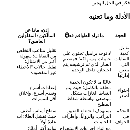
فكر في الحل الهجين.
الأدلة وما تعنيه
إذن، ماذا عن
الحجة
ما تراه الطواقم فعليًّا
المالكين / المقاولين
العامين؟
تقليل
تقليل متاعب التخلص
كمية
لا توجد براميل تحتوي على
من النفايات؛ سهولة
النفايات
حبيبات مستهلكة؛ فمعظم
أكبر في الامتثال؛
التي
الغبار الذي تم ترشيحه يتم
تقليل حالات “الأخطاء
يتعين
احتجازه داخل الوحدة
غير المقصودة”
إدارتها
غالبًا ما لا تكون الخيمة
مغلقة بالكامل؛ حيث يتم
إعدادات أسرع،
احتواء
التقاط الغازات بشكل
وتقدم أسرع، وإغلاق
أصغر
موضعي بواسطة شفاط
أقل للممرات
المطبخ
التحكم
يستهدف الشعاع الضيق
سطح أساس أنظف
في
البراغي، والزوايا، وأطراف
حيث تفشل الطلاءات
الحواف
اللحامات
عادةً أولاً
مع اتباع إجراءات الاستخراج
نوافذ أكثر أمانًا؛