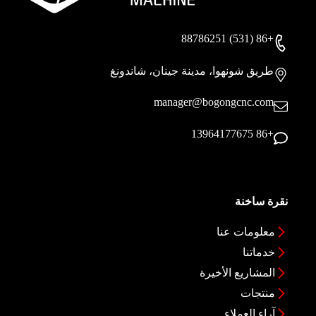
+86 (531) 88786251
طريق شونهوا، مدينة جينان، شاندونغ
manager@bogongcnc.com
+86 13964177675
نقرة ساخنة
معلومات عنا
خدماتنا
المشاريع الأخيرة
منتجات
آراء العملاء