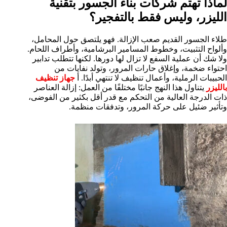
لماذا تهتم شركات بناء الجسور بتقنية
الليزر، وليس فقط بالتفجير؟
طلاء الجسور القديم صعب الإزالة. فهو يلتصق حول المحامل،
وألواح التثبيت، وخطوط المسامير البرشامية، وأطراف اللحام.
ولا شك أن عملية السفع لا تزال لها دورها. لكنها تتطلب تدابير
احتواء ضخمة، وإغلاق حارات المرور، وتولد نفايات من
الحبيبات الرملية، وأعمال تنظيف لا تنتهي أبدًا. أ
جهاز تنظيف
بالليزر
يتناول هذا النهج جانبًا مختلفًا من العمل: إزالة العناصر
ذات الدرجة العالية من التحكم مع قدر أقل بكثير من الفوضى،
وتأثير ضئيل على حركة المرور، وتدفقات منظمة.