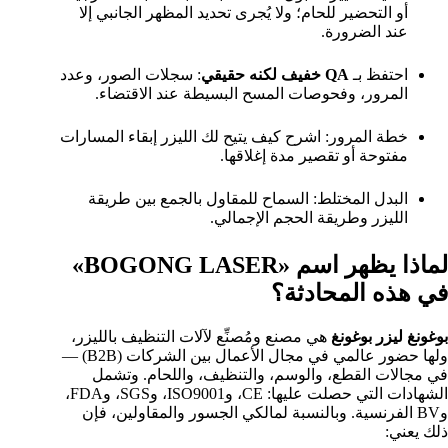
أو التحضير للحام؛ ولا يُجرى تحديد المظهر الجانبي إلا
عند الضرورة.
احتفظ بـ
QA خفيف لكنه حقيقي
: سجلات الصور، وعدد
المرور، وفحوصات المسح البسيطة عند الاقتضاء.
خطة المرور: اشرح كيف يتيح لك الليزر إبقاء المسارات
مفتوحة أو تقصير مدة إغلاقها.
البدل المختلط: السماح للمقاول بالجمع بين طريقة
الليزر وطريقة الحجم الإجمالي.
لماذا يظهر اسم «BOGONG LASER»
في هذه المحادثة؟
بوغونغ ليزر بوغونغ
هي مصنع ومُصنِّع لآلات التنظيف بالليزر،
ولها حضور عالمي في مجال الأعمال بين الشركات (B2B) —
في مجالات القطع، والوسم، والتنظيف، واللحام. وتشمل
الشهادات التي حصلت عليها: CE، وISO9001، وSGS، وFDA،
وBV الفرنسية. وبالنسبة لمالكي الجسور والمقاولين، فإن
ذلك يعني: