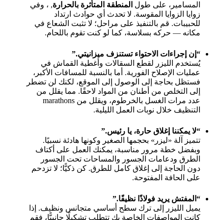
المسامير، على طول
المنطقة المتأثرة بالحرارة
, ، وفي
زوايا الزوايا المقوسة. لا تحدث أي حوادث ارتداد
للحبيبات. قم بالتنفيذ على مراحل؛ لا تثبت الشعاع في
مكانه — حركه بسلاسة، كما لو كنت تقوم باللحام.
“إن إجراءات الاحتواء تستنزف ميزانيتي.”
يُستخدم الليزر لقطع السقالات وأغطية القماش في
عمليات الإصلاح الفورية. أما بالنسبة للمسافات الأكبر،
فستظل بحاجة إلى الوصول إلى الموقع، لكنك لن تضطر
إلى التخلص من أطنان من المواد لاحقًا. مما يقلل من
عدد مرات الغسل بالخرطوم، ويقلل من marathons
التنظيف خلال نوبات العمل الليلية.
“لا يمكننا إغلاق حارة، يا رئيس.”
تتميز آلة «ليزر» بحجمها الصغير وكونها هادئة نسبيًا.
وبفضل خطة مرور مناسبة، يمكنك العمل على أكتاف
الطرق ودعامات الجسور والمساحات تحت الجسور
دون الحاجة إلى إغلاق كامل للطرق. كن ذكيًّا؛ لا تزدحم
على الحافة المفتوحة.
“المفتش يريد فولاذًا نظيفًا.”
يميل الليزر إلى ترك سطح أساسي متجانس ونظيف. إذا
كانت المواصفات الخاصة بك تتطلب تشكيلًا جانبيًّا، فقم