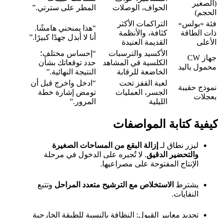
(الصغير
الحواف، الوصلات
المطر على سترتي.”
الحجم)
فئة «بولس»
التراكمات الأكثر
“هذا يمنحني هامشًا.
ذات الطاقة
كثافة، والأنظمة
أنا لا أبذل جهدًا كبيرًا.”
الأعلى
القديمة العنيدة
الأكسيد والترسبات
“إحساس مختلف؛
جهاز CW
الكلسية في المشاهد
حدد توقعاتك بشأن
محمول باليد
الخاضعة للرقابة
النتيجة النهائية.”
لعبة القفز تحت
“ادخل واخرج قبل أن
نموذج حقيبة
الجسر، العمليات
تومض إشارة خطة
بعجلات
الليلية
المرور.”
كيفية كتابة المواصفات
ليزر نطاق لـ
إزالة البقع من المساحات الصغيرة
والتحضير الدقيق
. لا تُجبره على الدخول في مرحلة
الإنتاج المفتوحة على مصراعيها.
يشترط
الاستخلاص مع الترشيح متعدد المراحل
وتتبع
النفايات.
تحديد معايير القبول: النظافة بالنسبة للطبقة الخارجية