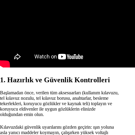
1. Hazırlık ve Güvenlik Kontrolleri
Başlamadan önce, verilen tüm aksesuarları (kullanım kılavuzu,
tel kılavuz nozulu, tel kılavuz borusu, anahtarlar, besleme
tekerlekleri, koruyucu gözlükler ve kaynak teli) toplayın ve
koruyucu eldivenler ile uygun gözlüklerin elinizde
olduğundan emin olun.
Kılavuzdaki güvenlik uyarılarını gözden geçirin: ışın yoluna
asla yanıcı maddeler koymayın, çalışırken yüksek voltajlı