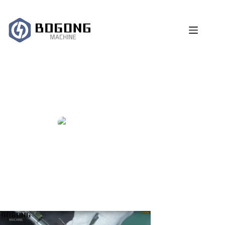
跳
过
内
容
Lazer Kaynak Makinesi Nasıl Çalışır?
Yönetici
2025-05-11
Lazer Kaynak Makinesi Tedarikçi Blogu
,
Nasıl
Seçilir/Satın Alınır
,
Haberler