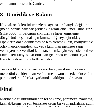
ekipmanın dikişsiz bağlantısı.
8. Temizlik ve Bakım
Kaynak odak lensini temizleme aynası tertibatıyla değiştirin
(metin nozüle bakacak şekilde), "Temizleme" menüsüne girin
(şifre 5000), iş parçasını sıkıştırın ve lazer temizleme
döngüsünü başlatmak için kırmızı düğmeye çift tıklayın.
Optiklerin daha derinlemesine temizlenmesi için, koruyucu ve
odak merceklerindeki toz veya kalıntıları merceğe zarar
vermeyen bez ve alkol kullanarak temizleyin veya oksitleri ve
kirleticileri kimyasallar olmadan gidermek için endüstriyel
lazer temizleme protokollerini izleyin.
Temizledikten sonra kaynak moduna geri dönün, kaynak
merceğini yeniden takın ve üretime devam etmeden önce tüm
parametrelerin fabrika ayarlarında kaldığını doğrulayın.
Final
Makine ve su kurulumundan tel besleme, parametre ayarlama,
kaynak/kesme ve son temizliğe kadar bu yapılandırılmış, adım