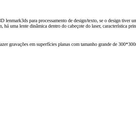
e 3D lenmark3ds para processamento de design/texto, se o design tive
há uma lente dinâmica dentro do cabeçote do laser, característica pri
de fazer gravações em superfícies planas com tamanho grande de 30