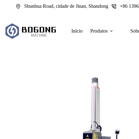
Pular
Shunhua Road, cidade de Jinan, Shandong
+86 139
para
o
conteúdo
Início
Produtos
Sobr