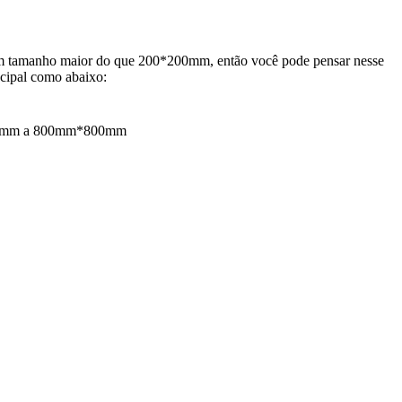
r um tamanho maior do que 200*200mm, então você pode pensar nesse
ncipal como abaixo:
0*300mm a 800mm*800mm