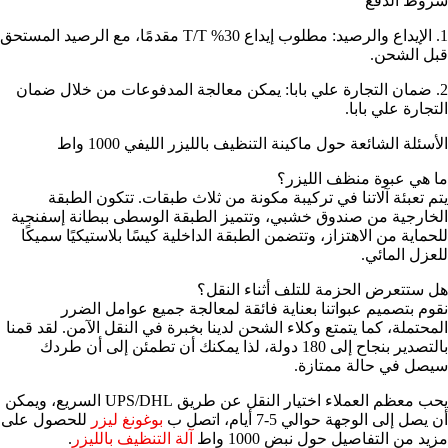
شروط الدفع
1. الإيداع والرصيد: مطلوب إيداع 30% T/T مقدمًا، مع الرصيد المستحق
قبل الشحن.
2. ضمان التجارة علي بابا: يمكن معالجة المدفوعات من خلال ضمان
التجارة علي بابا.
الأسئلة الشائعة حول ماكينة التنظيف بالليزر الليفي 1000 واط
ما هي عبوة منظف الليزر؟
يتم تعبئة آلاتنا في تركيبة مكونة من ثلاث طبقات. تتكون الطبقة
الخارجية من صندوق خشبي، وتتميز الطبقة الوسطى ببطانة إسفنجية
للحماية من الاهتزاز، وتتضمن الطبقة الداخلية كيسًا بلاستيكيًا سميكًا
للعزل المائي.
هل ستتعرض الحزمة للتلف أثناء النقل؟
نقوم بتصميم عبواتنا بعناية فائقة لمعالجة جميع عوامل الضرر
المحتملة، كما يتمتع وكلاء الشحن لدينا بخبرة في النقل الآمن. لقد قمنا
بالتصدير بنجاح إلى 180 دولة، لذا يمكنك أن تطمئن إلى أن طردك
سيصل في حالة ممتازة.
يحب معظم العملاء اختيار النقل عن طريق UPS/DHL السريع، ويمكن
أن يصل إلى الوجهة حوالي 5-7 أيام، اتصل ب
بوغونغ ليزر
للحصول على
مزيد من التفاصيل حول نبض 1000 واط
آلة التنظيف بالليزر
.