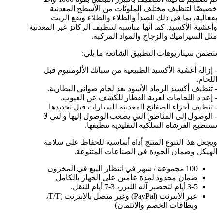
خصيصًا لتنظيف مختلف الملوثات من الأسطح المعدنية
بفعالية، بما في ذلك الصدأ والطلاء والطلاء وبقع الزيت
وأغشية الأكسيد. كما أنها مناسبة لتنظيف الركائز غير المعدنية
مثل السيراميك والزجاج والمواد المركبة.
تتضمن سيناريوهات التطبيق الشائعة ما يلي:
- إزالة أغشية الأكسيد الطبيعية من سبائك الألومنيوم قبل
اللحام.
- تنظيف أكسيد الرماد الأسود بعد لحام صواني البطارية.
- إعداد اللحامات لعربة القطار للكشف عن العيوب.
- تنظيف أجزاء الصفائح المعدنية للسيارات قبل تجديدها.
- الوصول إلى المناطق التي يصعب الوصول إليها والتي لا
تستطيع الفرشاة السلكية التقليدية تنظيفها.
ويجعل هذا التنوع المنتج أداة أساسية للحفاظ على سلامة
الهيكل وضمان الجودة في الصناعات المتنوعة.
100 مجموعة / شهر في انتظار البيع في المخزون
ضمان محدود لمدة عامين على الجهاز بالكامل
3-5 أيام لتحضير آلة الليزر، 3-7 أيام للنقل.
عبر الإنترنت (PayPal) وغير متصل بالإنترنت (T/T،
وبطاقات الخصم والائتمان)