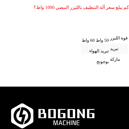
كم يبلغ سعر آلة التنظيف بالليزر النبضي 1000 واط؟
قوة الليزر
50 واط 60 واط
تبريد
تبريد الهواء
ماركة
بوجونج