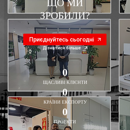
ЩО МИ
ЗРОБИЛИ?
Приєднуйтесь сьогодні
Дізнатися більше
0
ЩАСЛИВІ КЛІЄНТИ
0
КРАЇНИ ЕКСПОРТУ
0
ПРОЕКТИ