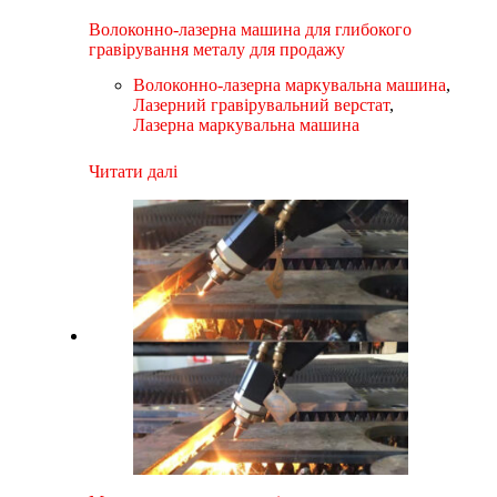
Волоконно-лазерна машина для глибокого
гравірування металу для продажу
Волоконно-лазерна маркувальна машина
,
Лазерний гравірувальний верстат
,
Лазерна маркувальна машина
Читати далі