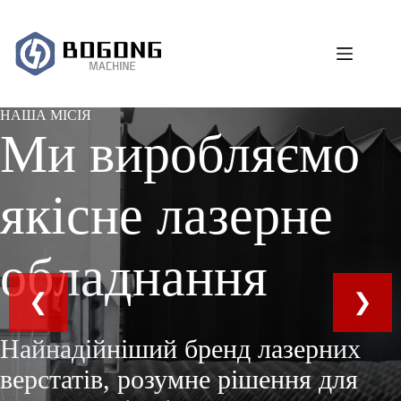
Перейти
до
вмісту
НАША МІСІЯ
Ми виробляємо
якісне лазерне
обладнання
Найнадійніший бренд лазерних
верстатів, розумне рішення для