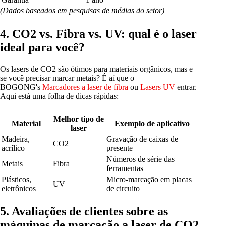
(Dados baseados em pesquisas de médias do setor)
4. CO2 vs. Fibra vs. UV: qual é o laser
ideal para você?
Os lasers de CO2 são ótimos para materiais orgânicos, mas e
se você precisar marcar metais? É aí que o
BOGONG's
Marcadores a laser de fibra
ou
Lasers UV
entrar.
Aqui está uma folha de dicas rápidas:
Melhor tipo de
Material
Exemplo de aplicativo
laser
Madeira,
Gravação de caixas de
CO2
acrílico
presente
Números de série das
Metais
Fibra
ferramentas
Plásticos,
Micro-marcação em placas
UV
eletrônicos
de circuito
5. Avaliações de clientes sobre as
máquinas de marcação a laser de CO2