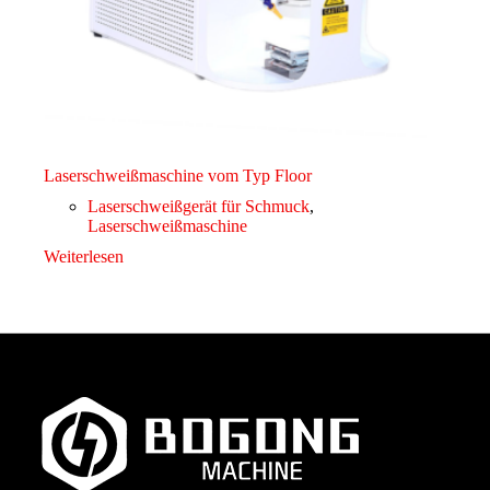
Laserschweißmaschine vom Typ Floor
Laserschweißgerät für Schmuck
,
Laserschweißmaschine
Weiterlesen